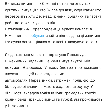
Виникає питання: як біженці потрапляють у такі
критичні ситуації? Хто їм повідомляє, куди їхати? Хто
перевозить? Хто дає нездійсненні обіцянки та гарантії
райського життя далеко від
Батьківщини? Кореспондент „Первого канала” в
Німеччині
спробував
знайти відповіді на ці запитання
і з’ясував багато цікавого та навіть шокуючого. <…>
Як дістаються мігранти через усю Польщу до
Німеччини? Видання Die Welt цитує внутрішній
документ Євросоюзу. У ньому йдеться про незаконне
ввезення людей на орендованих
автомобілях. Перевізники, затримані поліцією, до
білоруської влади не мають жодного стосунку. У
більшості випадків водіями були громадяни третіх
країн (іранці, іракці, сирійці та турки), які проживають
у Німеччині».