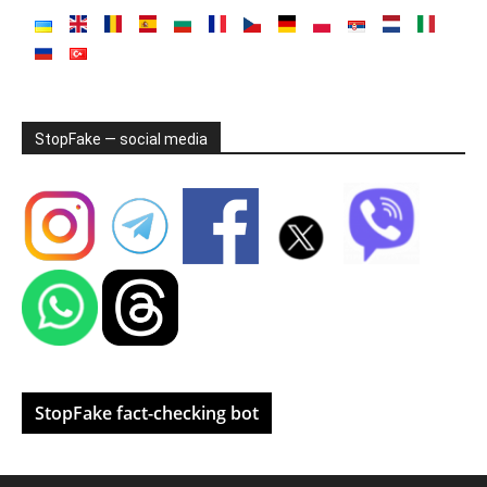
StopFake — social media
StopFake fact-checking bot