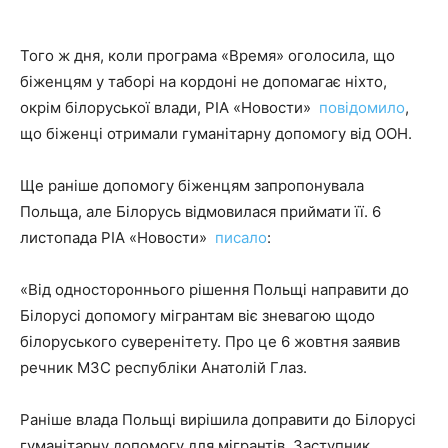
Того ж дня, коли програма «Время» оголосила, що
біженцям у таборі на кордоні не допомагає ніхто,
окрім білоруської влади, РІА «Новости»
повідомило
,
що біженці отримали гуманітарну допомогу від ООН.
Ще раніше допомогу біженцям запропонувала
Польща, але Білорусь відмовилася приймати її. 6
листопада РІА «Новости»
писало
:
«Від одностороннього рішення Польщі направити до
Білорусі допомогу мігрантам віє зневагою щодо
білоруського суверенітету. Про це 6 жовтня заявив
речник МЗС республіки Анатолій Глаз.
Раніше влада Польщі вирішила доправити до Білорусі
гуманітарну допомогу для мігрантів. Заступник