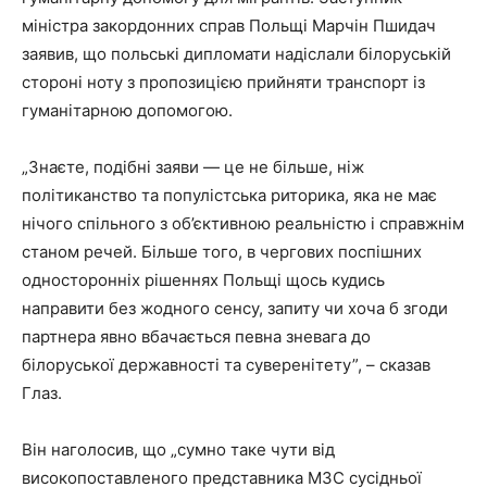
міністра закордонних справ Польщі Марчін Пшидач
заявив, що польські дипломати надіслали білоруській
стороні ноту з пропозицією прийняти транспорт із
гуманітарною допомогою.
„Знаєте, подібні заяви — це не більше, ніж
політиканство та популістська риторика, яка не має
нічого спільного з об’єктивною реальністю і справжнім
станом речей. Більше того, в чергових поспішних
односторонніх рішеннях Польщі щось кудись
направити без жодного сенсу, запиту чи хоча б згоди
партнера явно вбачається певна зневага до
білоруської державності та суверенітету”, – сказав
Глаз.
Він наголосив, що „сумно таке чути від
високопоставленого представника МЗС сусідньої