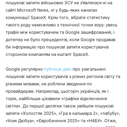
пошукові запити військових ЗСУ не з’являлася ні на
сайті Microsoft News, ні у будь-яких каналах
комунікації SpaceX. Крім того, зібрати статистику
такого роду неможливо з технічної точки зору: увесь
трафік між користувачем та Google зашифрований, і
дотепер не було прецедентів, коли Google продавав
би інформацію про пошукові запити користувачів
стороннім компаніям на кшталт SpaceX.
Google регулярно
публікує дані
про узагальнені
пошукові запити користувачів з різних регіонів світу та
різними мовами, не роблячи зведення по
провайдерам. Наприклад, цьогоріч українців, як і
торік, найбільше цікавили «графіки відключення
світла». До першої десятки також увійшли пошукові
запити «Холостяк 2025», «Гра в кальмара 2», «лабубу»,
«Усик Дюбуа», «Євробачення 2025» та «НАБУ». Отже,