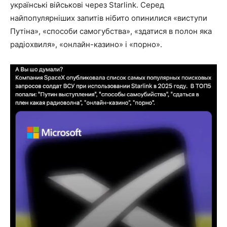
українські військові через Starlink. Серед
найпопулярніших запитів нібито опинилися «виступи
Путіна», «способи самогубства», «здатися в полон яка
радіохвиля», «онлайн-казино» і «порно».