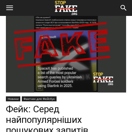
Новини
Фактчек для Фейсбук
Фейк: Серед
найпопулярніших
пошукових запитів