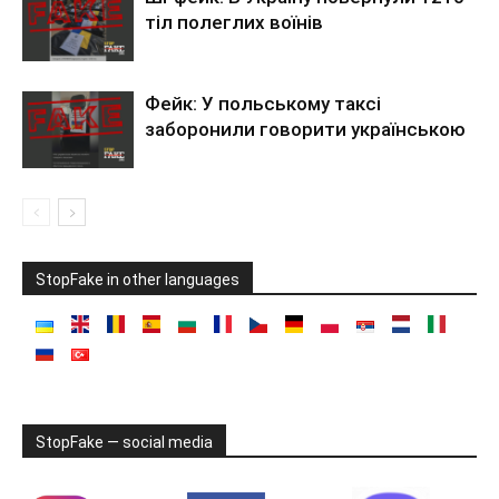
тіл полеглих воїнів
Фейк: У польському таксі
заборонили говорити українською
StopFake in other languages
StopFake — social media