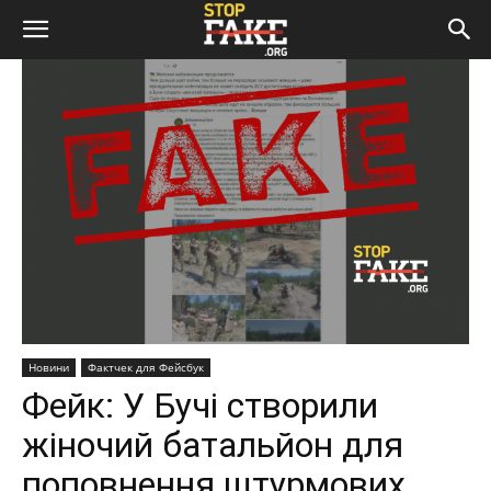
Новини
Фактчек для Фейсбук
Фейк: У Бучі створили
жіночий батальйон для
поповнення штурмових