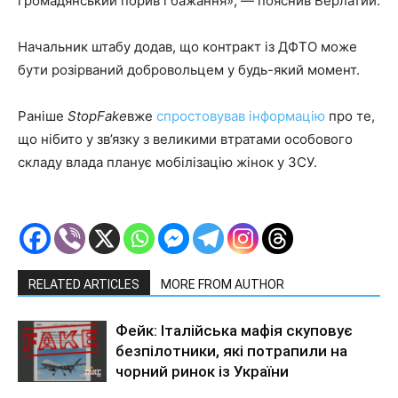
громадянський порив і бажання», — пояснив Верлатий.
Начальник штабу додав, що контракт із ДФТО може
бути розірваний добровольцем у будь-який момент.
Раніше
StopFake
вже
спростовував інформацію
про те,
що нібито у зв’язку з великими втратами особового
складу влада планує мобілізацію жінок у ЗСУ.
RELATED ARTICLES
MORE FROM AUTHOR
Фейк: Італійська мафія скуповує
безпілотники, які потрапили на
чорний ринок із України