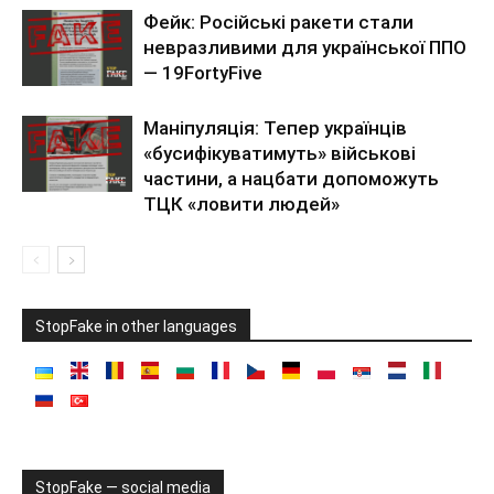
Фейк: Російські ракети стали
невразливими для української ППО
— 19FortyFive
Маніпуляція: Тепер українців
«бусифікуватимуть» військові
частини, а нацбати допоможуть
ТЦК «ловити людей»
StopFake in other languages
StopFake — social media