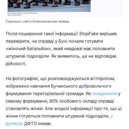
Скриншот сайту Комсомольская правда
Після поширення такої інформації
StopFake
вирішив
перевірити, чи справді у Бучі почали готувати
«жіночий батальйон», який невдовзі має поповнити
штурмові підрозділи. Як виявилось, це не відповідає
дійсності.
На фотографіях, що розповсюджуються агітпропом,
зображено навчання Бучанського добровольчого
формування територіальної громади. Як
повідомили
у
самому формуванні, 60% особового складу справді
становлять жінки. Але жодної інформації про те, що ці
жінки готуються поповнити штурмові підрозділи,
у
дописах
ДФТО немає.