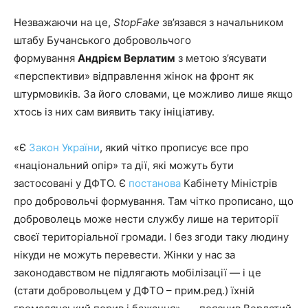
Незважаючи на це,
StopFake
зв’язався з начальником
штабу Бучанського добровольчого
формування
Андрієм Верлатим
з метою з’ясувати
«перспективи» відправлення жінок на фронт як
штурмовиків. За його словами, це можливо лише якщо
хтось із них сам виявить таку ініціативу.
«Є
Закон України
, який чітко прописує все про
«національний опір» та дії, які можуть бути
застосовані у ДФТО. Є
постанова
Кабінету Міністрів
про добровольчі формування. Там чітко прописано, що
доброволець може нести службу лише на території
своєї територіальної громади. І без згоди таку людину
нікуди не можуть перевести. Жінки у нас за
законодавством не підлягають мобілізації — і це
(стати добровольцем у ДФТО – прим.ред.) їхній