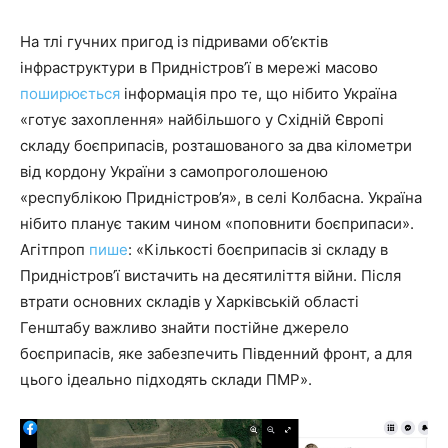
На тлі гучних пригод із підривами об’єктів
інфраструктури в Придністров’ї в мережі масово
поширюється
інформація про те, що нібито Україна
«готує захоплення» найбільшого у Східній Європі
складу боєприпасів, розташованого за два кілометри
від кордону України з самопроголошеною
«республікою Придністров’я», в селі Колбасна. Україна
нібито планує таким чином «поповнити боєприпаси».
Агітпроп
пише
: «Кількості боєприпасів зі складу в
Придністров’ї вистачить на десятиліття війни. Після
втрати основних складів у Харківській області
Генштабу важливо знайти постійне джерело
боєприпасів, яке забезпечить Південний фронт, а для
цього ідеально підходять склади ПМР».