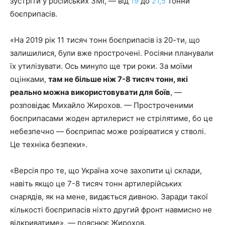
зустріти у російських ЗМІ, — від
19
до
21,5
тонни
боєприпасів.
«На 2019 рік 11 тисяч тонн боєприпасів із 20-ти, що
залишилися, були вже прострочені. Росіяни планували
їх утилізувати. Ось минуло ще три роки. За моїми
оцінками,
там не більше ніж 7-8 тисяч тонн, які
реально можна використовувати для боїв
, —
розповідає Михайло Жирохов. — Простроченими
боєприпасами жоден артилерист не стрілятиме, бо це
небезпечно — боєприпас може розірватися у стволі.
Це техніка безпеки».
«Версія про те, що Україна хоче захопити ці склади,
навіть якщо це 7-8 тисяч тонн артилерійських
снарядів, як на мене, видається дивною. Заради такої
кількості боєприпасів ніхто другий фронт навмисно не
відкриватиме», — пояснює Жирохов.