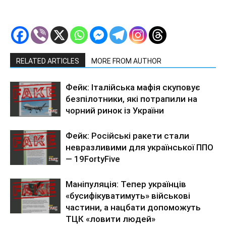
RELATED ARTICLES
MORE FROM AUTHOR
Фейк: Італійська мафія скуповує
безпілотники, які потрапили на
чорний ринок із України
Фейк: Російські ракети стали
невразливими для української ППО
— 19FortyFive
Маніпуляція: Тепер українців
«бусифікуватимуть» військові
частини, а нацбати допоможуть
ТЦК «ловити людей»