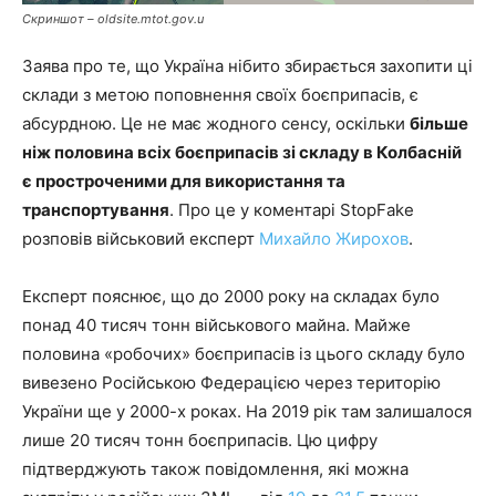
Скриншот – oldsite.mtot.gov.u
Заява про те, що Україна нібито збирається захопити ці
склади з метою поповнення своїх боєприпасів, є
абсурдною. Це не має жодного сенсу, оскільки
більше
ніж половина всіх боєприпасів зі складу в Колбасній
є простроченими для використання та
транспортування
. Про це у коментарі StopFake
розповів військовий експерт
Михайло Жирохов
.
Експерт пояснює, що до 2000 року на складах було
понад 40 тисяч тонн військового майна. Майже
половина «робочих» боєприпасів із цього складу було
вивезено Російською Федерацією через територію
України ще у 2000-х роках. На 2019 рік там залишалося
лише 20 тисяч тонн боєприпасів. Цю цифру
підтверджують також повідомлення, які можна