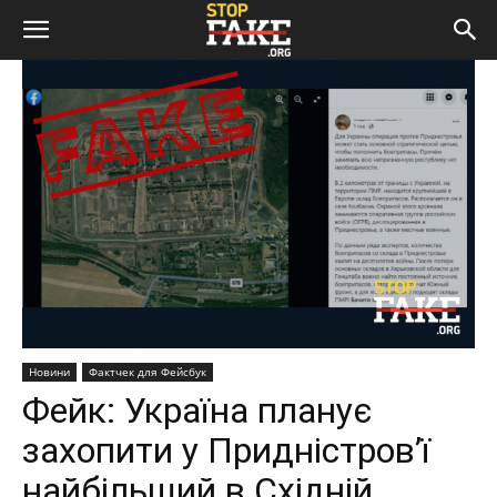
Новини
Фактчек для Фейсбук
Фейк: Україна планує
захопити у Придністров’ї
найбільший в Східній