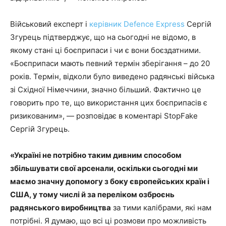
Військовий експерт і
керівник Defence Express
Сергій
Згурець підтверджує, що на сьогодні не відомо, в
якому стані ці боєприпаси і чи є вони боєздатними.
«Боєприпаси мають певний термін зберігання – до 20
років. Термін, відколи було виведено радянські війська
зі Східної Німеччини, значно більший. Фактично це
говорить про те, що використання цих боєприпасів є
ризикованим», — розповідає в коментарі StopFake
Сергій Згурець.
«Україні не потрібно таким дивним способом
збільшувати свої арсенали, оскільки сьогодні ми
маємо значну допомогу з боку європейських країн і
США, у тому числі й за переліком озброєнь
радянського виробництва
за тими калібрами, які нам
потрібні. Я думаю, що всі ці розмови про можливість