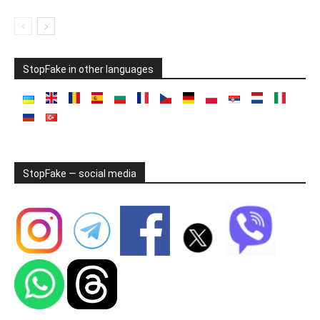
StopFake in other languages
StopFake — social media