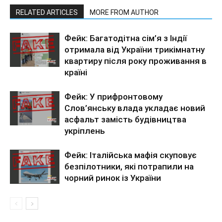
RELATED ARTICLES
MORE FROM AUTHOR
Фейк: Багатодітна сім’я з Індії
отримала від України трикімнатну
квартиру після року проживання в
країні
Фейк: У прифронтовому
Слов’янську влада укладає новий
асфальт замість будівництва
укріплень
Фейк: Італійська мафія скуповує
безпілотники, які потрапили на
чорний ринок із України