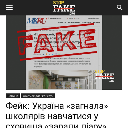
Новини
Фактчек для Фейсбук
Фейк: Україна «загнала»
школярів навчатися у
сховища «заради піару»