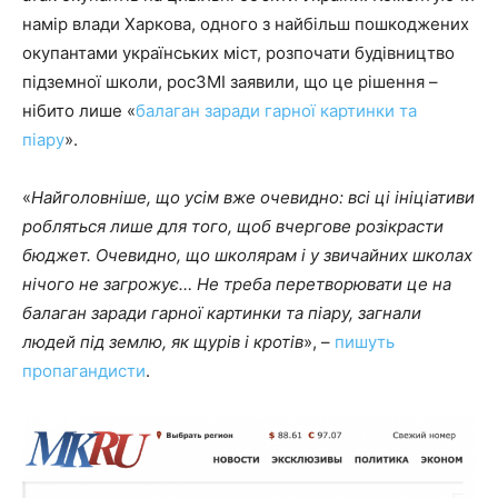
намір влади Харкова, одного з найбільш пошкоджених
окупантами українських міст, розпочати будівництво
підземної школи, росЗМІ заявили, що це рішення –
нібито лише «
балаган заради гарної картинки та
піару
».
«
Найголовніше, що
у
сім
в
же очевидно: всі ці ініціативи
робляться лише для того, щоб
в
чергов
е
розікрасти
бюджет. Очевидно, що школярам і у звичайних школах
нічого не загрожує… Не треба перетворювати це на
балаган заради гарної картинки та піару, загнали
людей під землю, як щурів і кротів
», –
пишуть
пропагандисти
.