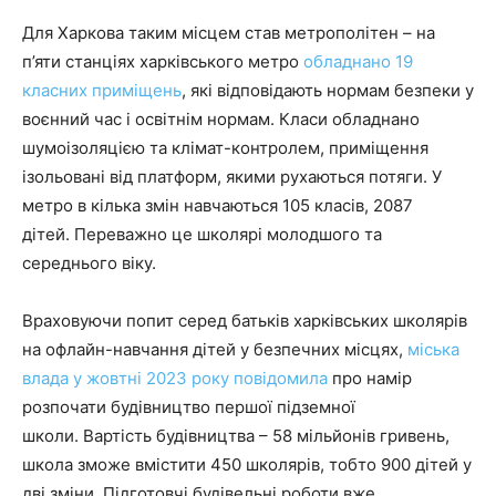
Для Харкова таким місцем став метрополітен – на
п’яти станціях харківського метро
обладнано 19
класних приміщень
, які відповідають нормам безпеки у
воєнний час і освітнім нормам. Класи обладнано
шумоізоляцією та клімат-контролем, приміщення
ізольовані від платформ, якими рухаються потяги. У
метро в кілька змін навчаються 105 класів, 2087
дітей. Переважно це школярі молодшого та
середнього віку.
Враховуючи попит серед батьків харківських школярів
на офлайн-навчання дітей у безпечних місцях,
міська
влада у жовтні 2023 року повідомила
про намір
розпочати будівництво першої підземної
школи. Вартість будівництва – 58 мільйонів гривень,
школа зможе вмістити 450 школярів, тобто 900 дітей у
дві зміни. Підготовчі будівельні роботи вже