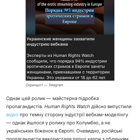
Скриншот — Telegram
Однак цей ролик — майстерна підробка
пропагандистів.
Human Rights Watch
дійсно випустили
відео
про темну сторону індустрії вебкам-моделінгу
— однак йшлося у ролику про Колумбію, а не
українських біженок в Європі. Очевидно, російські
пропагандисти використали перші кадри з обличчям