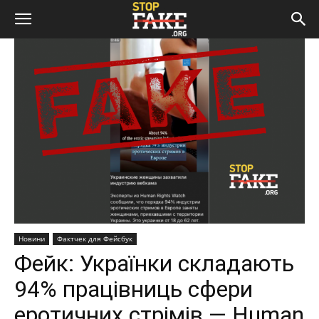
Новини
Фактчек для Фейсбук
Фейк: Українки складають
94% працівниць сфери
еротичних стрімів — Human