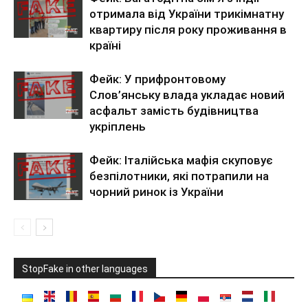
отримала від України трикімнатну
квартиру після року проживання в
країні
Фейк: У прифронтовому
Слов’янську влада укладає новий
асфальт замість будівництва
укріплень
Фейк: Італійська мафія скуповує
безпілотники, які потрапили на
чорний ринок із України
StopFake in other languages