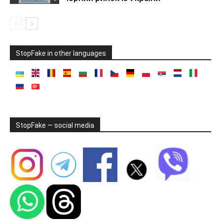
StopFake in other languages
StopFake — social media