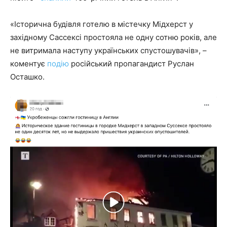
«Історична будівля готелю в містечку Мідхерст у
західному Сассексі простояла не одну сотню років, але
не витримала наступу українських спустошувачів», –
коментує
подію
російський пропагандист Руслан
Осташко.