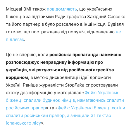
Місцеві ЗМІ також
повідомляють
, що українських
біженців за підтримки Ради графства Західний Сассекс
та його партнерів було розселено в інші місця. Будівля
готелю, що постраждала від полум’я, відновленню
не
підлягає
.
Це не вперше, коли
російська пропаганда навмисно
розповсюджує неправдиву інформацію про
українців, які рятуються від російської агресії за
кордоном,
з метою дискредитації ідеї допомоги
Україні. Раніше журналісти
StopFake
спростовували
схожу дезінформацію у матеріалах «
Фейк: Українські
біженці спалили будинок німців, намагаючись спалити
російських прапор
» та «
Фейк: Українські біженці хотіли
спалити російський прапор, а знищили 31 гектар
іспанського лісу
».