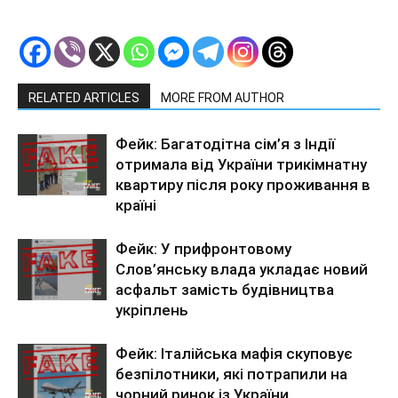
RELATED ARTICLES
MORE FROM AUTHOR
Фейк: Багатодітна сім’я з Індії
отримала від України трикімнатну
квартиру після року проживання в
країні
Фейк: У прифронтовому
Слов’янську влада укладає новий
асфальт замість будівництва
укріплень
Фейк: Італійська мафія скуповує
безпілотники, які потрапили на
чорний ринок із України