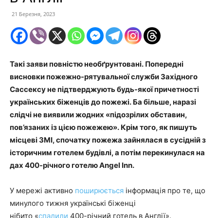
21 Березня, 2023
Такі заяви повністю необґрунтовані. Попередні
висновки пожежно-рятувальної служби Західного
Сассексу не підтверджують будь-якої причетності
українських біженців до пожежі. Ба більше, наразі
слідчі не виявили жодних «підозрілих обставин,
пов’язаних із цією пожежею». Крім того, як пишуть
місцеві ЗМІ, спочатку пожежа зайнялася в сусідній з
історичним готелем будівлі, а потім перекинулася на
дах 400-річного готелю Angel Inn.
У мережі активно
поширюється
інформація про те, що
минулого тижня українські біженці
нібито «
спалили
400-річний готель в Англії».