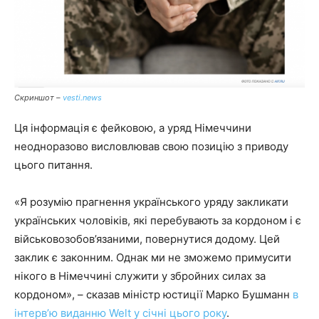
Скриншот –
vesti.news
Ця інформація є фейковою, а уряд Німеччини
неодноразово висловлював свою позицію з приводу
цього питання.
«Я розумію прагнення українського уряду закликати
українських чоловіків, які перебувають за кордоном і є
військовозобов’язаними, повернутися додому. Цей
заклик є законним. Однак ми не зможемо примусити
нікого в Німеччині служити у збройних силах за
кордоном», – сказав міністр юстиції Марко Бушманн
в
інтервʼю виданню Welt у січні цього року
.