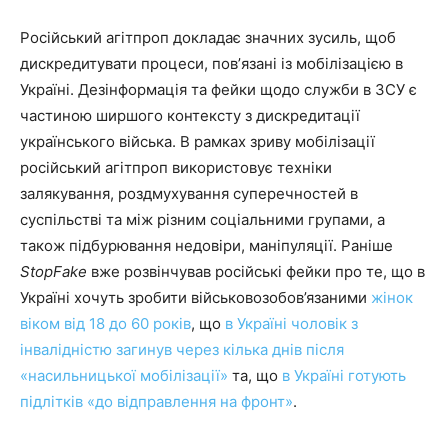
Російський агітпроп докладає значних зусиль, щоб
дискредитувати процеси, повʼязані із мобілізацією в
Україні. Дезінформація та фейки щодо служби в ЗСУ є
частиною ширшого контексту з дискредитації
українського війська. В рамках зриву мобілізації
російський агітпроп використовує техніки
залякування, роздмухування суперечностей в
суспільстві та між різним соціальними групами, а
також підбурювання недовіри, маніпуляції. Раніше
StopFake
вже розвінчував російські фейки про те, що в
Україні хочуть зробити військовозобов’язаними
жінок
віком від 18 до 60 років
, що
в Україні чоловік з
інвалідністю загинув через кілька днів після
«насильницької мобілізації»
та, що
в Україні готують
підлітків «до відправлення на фронт»
.