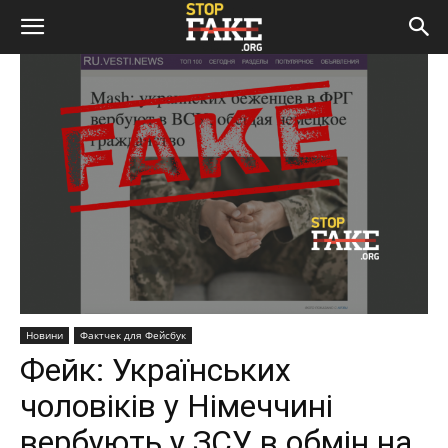
Новини
Фактчек для Фейсбук
Фейк: Українських
чоловіків у Німеччині
вербують у ЗСУ в обмін на