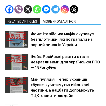
RELATED ARTICLES
MORE FROM AUTHOR
Фейк: Італійська мафія скуповує
безпілотники, які потрапили на
чорний ринок із України
Фейк: Російські ракети стали
невразливими для української ППО
— 19FortyFive
Маніпуляція: Тепер українців
«бусифікуватимуть» військові
частини, а нацбати допоможуть
ТЦК «ловити людей»