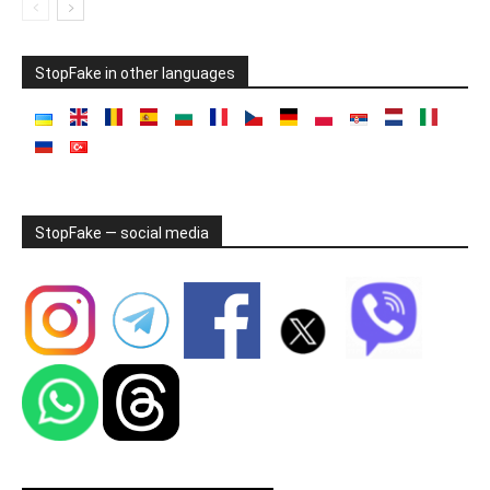
StopFake in other languages
StopFake — social media