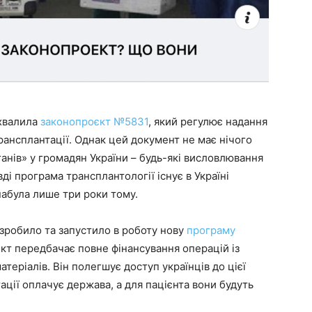
ухвалила
законопроєкт №5831
, який регулює надання
ансплантації. Однак цей документ не має нічого
анів» у громадян України – будь-які висловлювання
і програма трансплантології існує в Україні
набула лише три роки тому.
озробило та запустило в роботу нову
програму
єкт передбачає повне фінансування операцій із
теріалів. Він полегшує доступ українців до цієї
тації оплачує держава, а для пацієнта вони будуть