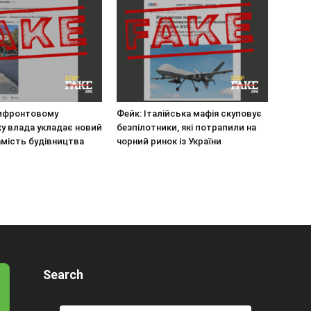
рифронтовому
Фейк: Італійська мафія скуповує
у влада укладає новий
безпілотники, які потрапили на
амість будівництва
чорний ринок із України
Search