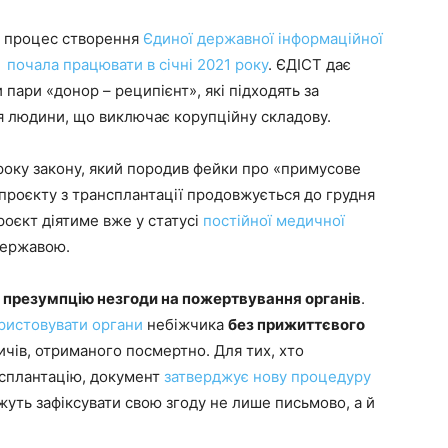
ав процес створення
Єдиної державної інформаційної
а
почала працювати в січні 2021 року
. ЄДІСТ дає
пари «донор – реципієнт», які підходять за
я людини, що виключає корупційну складову.
 року закону, який породив фейки про «примусове
 проєкту з трансплантації продовжується до грудня
роєкт діятиме вже у статусі
постійної медичної
державою.
о
презумпцію незгоди на пожертвування органів
.
ристовувати органи
небіжчика
без прижиттєвого
чів, отриманого посмертно. Для тих, хто
нсплантацію, документ
затверджує нову процедуру
ожуть зафіксувати свою згоду не лише письмово, а й