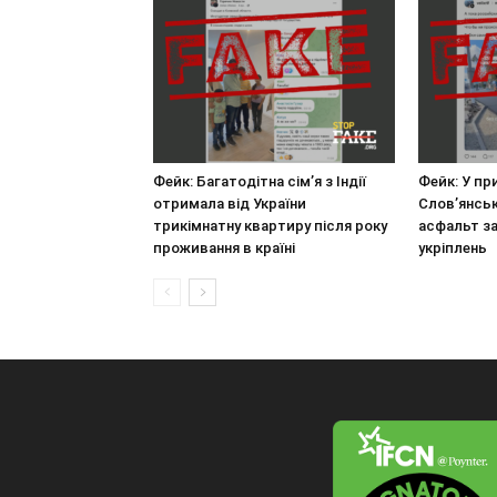
Фейк: Багатодітна сім’я з Індії
Фейк: У п
отримала від України
Слов’янськ
трикімнатну квартиру після року
асфальт з
проживання в країні
укріплень