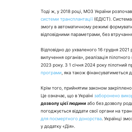
Тоді ж, у 2018 році, МОЗ України розпоч
системи трансплантації
(ЄДІСТ). Систем
змогу в автоматичному режимі формувати 
відповідними параметрами, без втручанн
Відповідно до ухваленого 16 грудня 2021
вилучення органів», реалізація пілотного
2023 року. З 1 січня 2024 року пілотний п
програми
, яка також фінансуватиметься 
Крім того, прийнятим законом закріплен
Це означає, що в Україні
заборонено вико
дозволу цієї людини
або без дозволу роди
погоджується віддати свої органи на тра
для посмертного донорства
. Українці зм
у додатку «Дія».