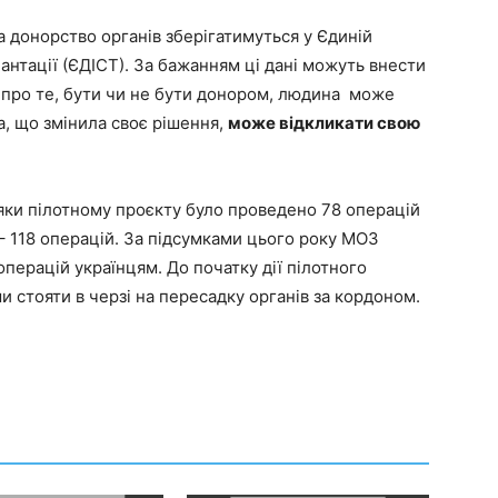
а донорство органів зберігатимуться у Єдиній
антації (ЄДІСТ). За бажанням ці дані можуть внести
я про те, бути чи не бути донором, людина може
, що змінила своє рішення,
може відкликати свою
авдяки пілотному проєкту було проведено 78 операцій
0 – 118 операцій. За підсумками цього року МОЗ
операцій українцям. До початку дії пілотного
и стояти в черзі на пересадку органів за кордоном.