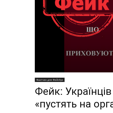
Фактчек для Фейсбук
Фейк: Українців
«пустять на орг