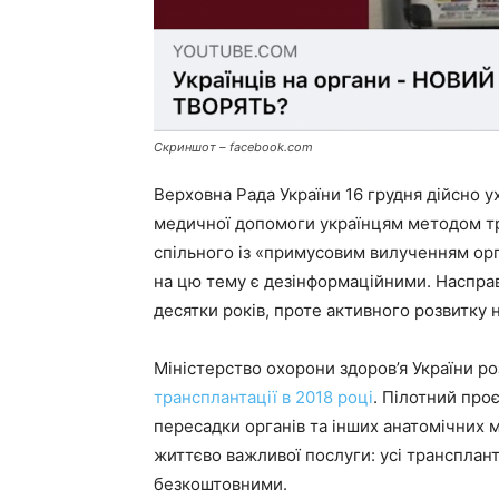
Скриншот – facebook.com
Верховна Рада України 16 грудня дійсно 
медичної допомоги українцям методом тр
спільного із «примусовим вилученням орг
на цю тему є дезінформаційними. Насправд
десятки років, проте активного розвитку 
Міністерство охорони здоров’я України р
трансплантації в 2018 році
. Пілотний про
пересадки органів та інших анатомічних ма
життєво важливої ​​послуги: усі трансплан
безкоштовними.