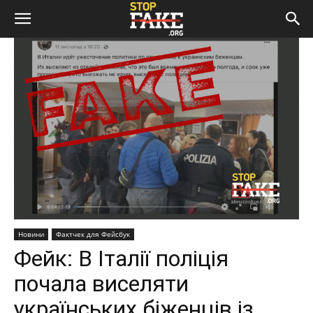
Новини
Фактчек для Фейсбук
Фейк: В Італії поліція
почала виселяти
українських біженців із