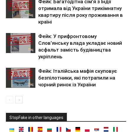
Фейк: Багатодітна сім’я з Індії
отримала від України трикімнатну
квартиру після року проживання в
країні
Фейк: У прифронтовому
Слов’янську влада укладає новий
асфальт замість будівництва
укріплень
Фейк: Італійська мафія скуповує
безпілотники, які потрапили на
чорний ринок із України
StopFake in other languages