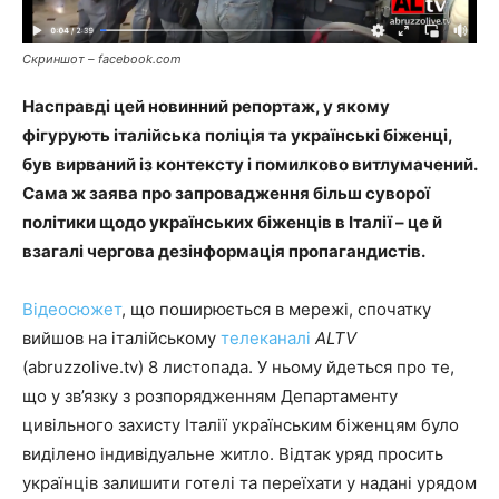
Скриншот – facebook.com
Насправді цей новинний репортаж, у якому
фігурують італійська поліція та українські біженці,
був вирваний із контексту і помилково витлумачений.
Сама ж заява про запровадження більш суворої
політики щодо українських біженців в Італії – це й
взагалі чергова дезінформація пропагандистів.
Відеосюжет
, що поширюється в мережі, спочатку
вийшов на італійському
телеканалі
ALTV
(abruzzolive.tv) 8 листопада. У ньому йдеться про те,
що у зв’язку з розпорядженням Департаменту
цивільного захисту Італії українським біженцям було
виділено індивідуальне житло. Відтак уряд просить
українців залишити готелі та переїхати у надані урядом