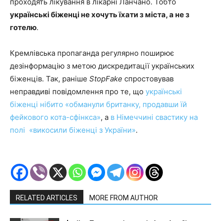
проходять лікування в лікарні Ланчано. Тобто
українські біженці не хочуть їхати з міста, а не з
готелю
.
Кремлівська пропаганда регулярно поширює
дезінформацію з метою дискредитації українських
біженців. Так, раніше
StopFake
спростовував
неправдиві повідомлення про те, що
українські
біженці нібито «обманули британку, продавши їй
фейкового кота-сфінкса»
, а
в Німеччині свастику на
полі «викосили біженці з України»
.
RELATED ARTICLES
MORE FROM AUTHOR