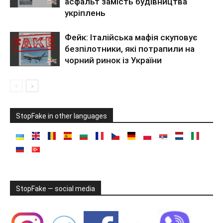
асфальт замість будівництва
укріплень
Фейк: Італійська мафія скуповує
безпілотники, які потрапили на
чорний ринок із України
StopFake in other languages
StopFake — social media