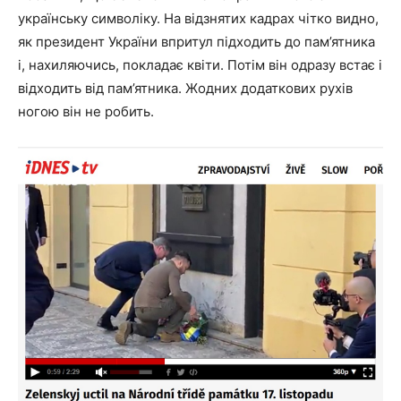
українську символіку. На відзнятих кадрах чітко видно,
як президент України впритул підходить до пам’ятника
і, нахиляючись, покладає квіти. Потім він одразу встає і
відходить від пам’ятника. Жодних додаткових рухів
ногою він не робить.