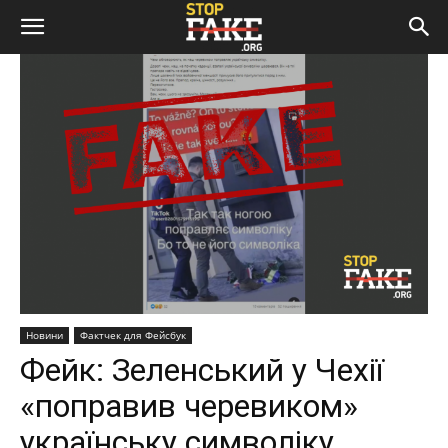
Новини
Фактчек для Фейсбук
Фейк: Зеленський у Чехії
«поправив черевиком»
українську символіку