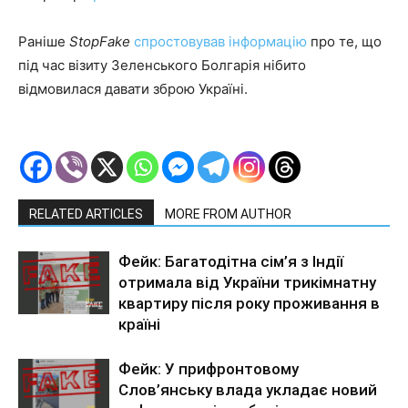
Раніше
StopFake
спростовував інформацію
про те, що
під час візиту Зеленського Болгарія нібито
відмовилася давати зброю Україні.
RELATED ARTICLES
MORE FROM AUTHOR
Фейк: Багатодітна сім’я з Індії
отримала від України трикімнатну
квартиру після року проживання в
країні
Фейк: У прифронтовому
Слов’янську влада укладає новий