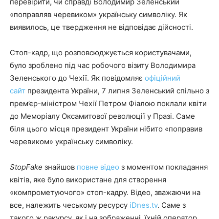
перевірити, чи справді Володимир Зеленський
«поправляв черевиком» українську символіку. Як
виявилось, це твердження не відповідає дійсності.
Стоп-кадр, що розповсюджується користувачами,
було зроблено під час робочого візиту Володимира
Зеленського до Чехії. Як повідомляє
офіційний
сайт
президента України, 7 липня Зеленський спільно з
прем’єр-міністром Чехії Петром Фіалою поклали квіти
до Меморіалу Оксамитової революції у Празі. Саме
біля цього місця президент України нібито «поправив
черевиком» українську символіку.
StopFake
знайшов
повне відео
з моментом покладання
квітів, яке було використане для створення
«компрометуючого» стоп-кадру. Відео, зважаючи на
все, належить чеському ресурсу
iDnes.tv
. Саме з
такого ж ракурсу, як і на зображенні, їхній оператор