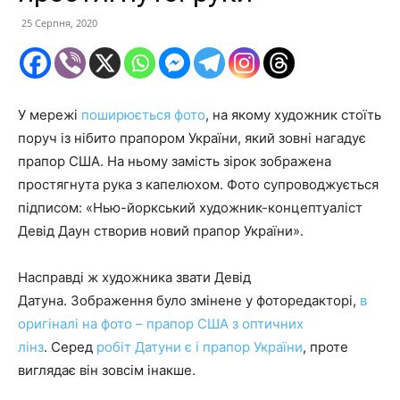
25 Серпня, 2020
У мережі
поширюється фото
, на якому художник стоїть
поруч із нібито прапором України, який зовні нагадує
прапор США. На ньому замість зірок зображена
простягнута рука з капелюхом. Фото супроводжується
підписом: «Нью-йоркський художник-концептуаліст
Девід Даун створив новий прапор України».
Насправді ж художника звати Девід
Датуна. Зображення було змінене у фоторедакторі,
в
оригіналі на фото – прапор США з оптичних
лінз
. Серед
робіт Датуни є і прапор України
, проте
виглядає він зовсім інакше.