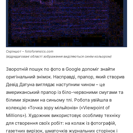
Скріншот – fotoforensics.com
(відредаговані області зображення виділяються синім кольором)
Зворотній пошук по фото в Google допоміг знайти
оригінальний знімок. Насправді, прапор, який створив
Девід Датуна виглядає наступним чином – це
американський прапор із біло-червоними смугами та
білими зірками на синьому тлі. Робота увійшла в
колекцію «Точка зору мільйонів» («Viewpoint of
Millions»). Художник використовує особливу техніку
для створення своїх робіт: на колаж із фотографій,
газетних вирізок, шматочків журнальних сторінок і