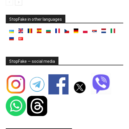
StopFake in other languages
StopFake — social media