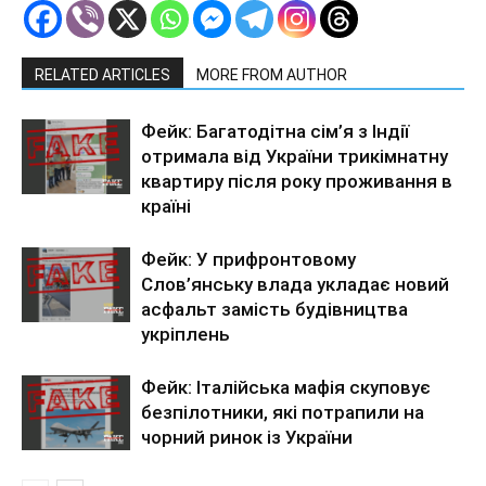
RELATED ARTICLES
MORE FROM AUTHOR
Фейк: Багатодітна сім’я з Індії
отримала від України трикімнатну
квартиру після року проживання в
країні
Фейк: У прифронтовому
Слов’янську влада укладає новий
асфальт замість будівництва
укріплень
Фейк: Італійська мафія скуповує
безпілотники, які потрапили на
чорний ринок із України