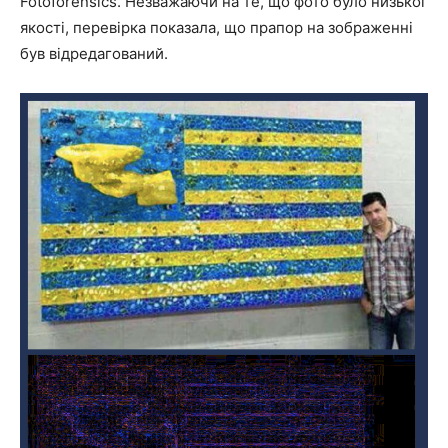
Fotoforensics. Незважаючи на те, що фото було низької
якості, перевірка показала, що прапор на зображенні
був відредагований.