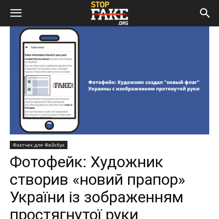
Фактчек для Фейсбук
Фотофейк: Художник
створив «новий прапор»
України із зображенням
простягнутої руки