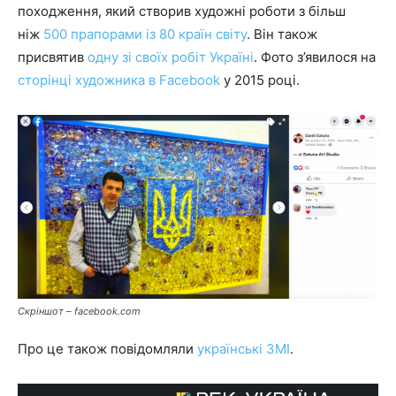
походження, який створив художні роботи з більш
ніж
500 прапорами із 80 країн світу
. Він також
присвятив
одну зі своїх робіт Україні
. Фото з’явилося на
сторінці художника в Facebook
у 2015 році.
Скріншот – facebook.com
Про це також повідомляли
українські ЗМІ
.