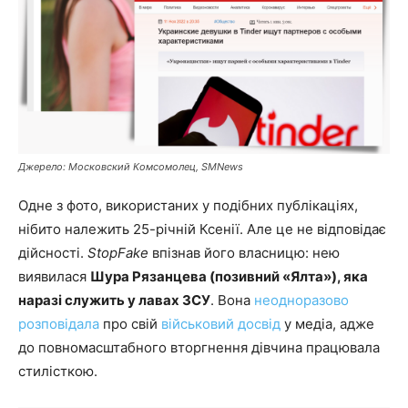
Джерело: Московский Комсомолец, SMNews
Одне з фото, використаних у подібних публікаціях,
нібито належить 25-річній Ксенії. Але це не відповідає
дійсності.
StopFake
впізнав його власницю: нею
виявилася
Шура Рязанцева (позивний «Ялта»), яка
наразі служить у лавах ЗСУ
. Вона
неодноразово
розповідала
про свій
військовий досвід
у медіа, адже
до повномасштабного вторгнення дівчина працювала
стилісткою.