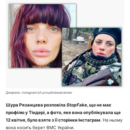
Джерело: instagram/sh.proudtobeukrainian
Шура Рязанцева розповіла
StopFake
, що не має
профілю у Тіндері, а фото, яке вона опублікувала ще
12 квітня, було взяте з її сторінки Інстаграм
. На ньому
вона носить берет ВМС України.