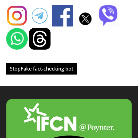
StopFake fact-checking bot