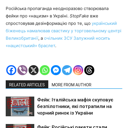
Російська пропаганда неодноразово створювала
фейки про «нацизм» в Україні.
StopFake
вже
спростовував дезінформацію про те, що
український
біженець намалював свастику у торговельному центрі
Великобританії
, а
очільник ЗСУ Залужний носить
«нацистський» браслет
.
RELATED ARTICLES
MORE FROM AUTHOR
Фейк: Італійська мафія скуповує
безпілотники, які потрапили на
чорний ринок із України
Фейк: Російські ракети стали