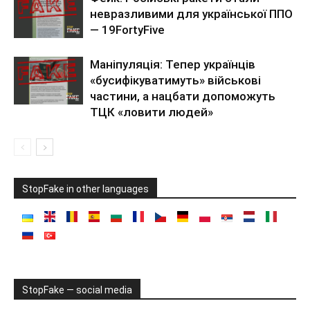
невразливими для української ППО
— 19FortyFive
Маніпуляція: Тепер українців
«бусифікуватимуть» військові
частини, а нацбати допоможуть
ТЦК «ловити людей»
StopFake in other languages
StopFake — social media