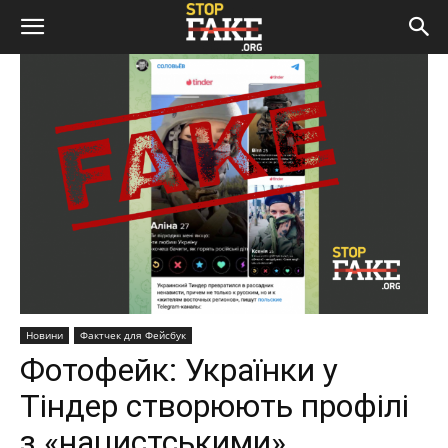
Новини
Фактчек для Фейсбук
Фотофейк: Українки у
Тіндер створюють профілі
з «нацистськими»