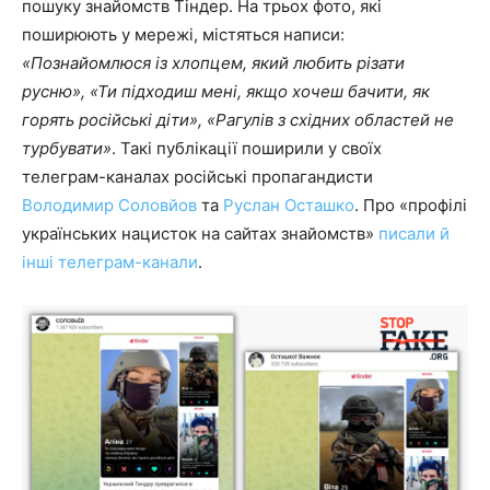
пошуку знайомств Тіндер. На трьох фото, які
поширюють у мережі, містяться написи:
«Познайомлюся із хлопцем, який любить різати
русню», «Ти підходиш мені, якщо хочеш бачити, як
горять російські діти», «Рагулів з східних областей не
турбувати»
. Такі публікації поширили у своїх
телеграм-каналах російські пропагандисти
Володимир Соловйов
та
Руслан Осташко
. Про «профілі
українських нацисток на сайтах знайомств»
писали й
інші телеграм-канали
.