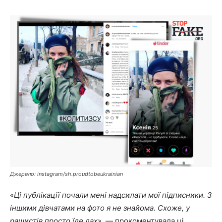
Джерело: instagram/sh.proudtobeukrainian
«
Ці публікації почали мені надсилати мої підписники. З
іншими дівчатами на фото я не знайома. Схоже, у
рашистів просто їде дах
», — прокоментувала ці