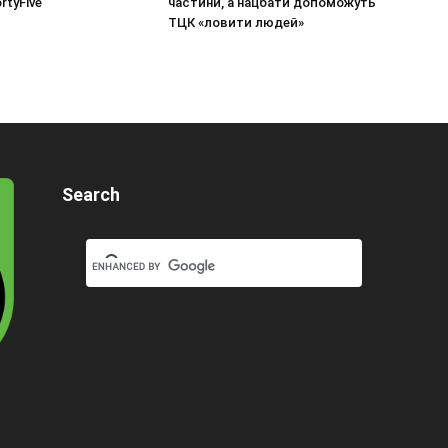
rtyFive
частини, а нацбати допоможуть
ТЦК «ловити людей»
Search