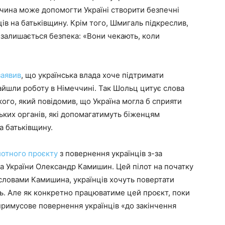
чина може допомогти Україні створити безпечні
ів на батьківщину. Крім того, Шмигаль підкреслив,
залишається безпека: «Вони чекають, коли
заявив
, що українська влада хоче підтримати
найшли роботу в Німеччині. Так Шольц цитує слова
го, який повідомив, що Україна могла б сприяти
ьких органів, які допомагатимуть біженцям
а батьківщину.
лотного проєкту
з повернення українців з-за
а України Олександр Камишин. Цей пілот на початку
словами Камишина, українців хочуть повертати
зь. Але як конкретно працюватиме цей проєкт, поки
 примусове повернення українців «до закінчення