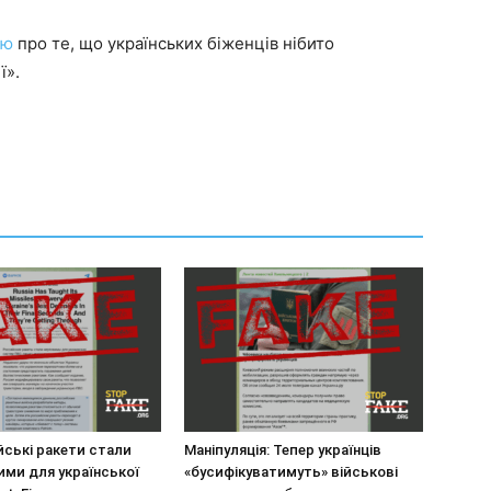
ію
про те, що українських біженців нібито
ї».
йські ракети стали
Маніпуляція: Тепер українців
ми для української
«бусифікуватимуть» військові