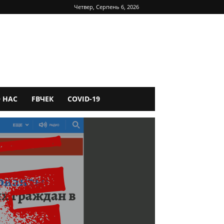
Четвер, Серпень 6, 2026
 НАС
FBЧЕК
COVID-19