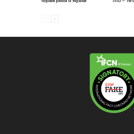
чорний ринок із України
ППО — 19Fo