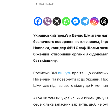
18 Грудня, 2024
Український прем’єр Денис Шмигаль наг
безпечного повернення є ключовим, і пр
Навпаки, канцлер ФРН Олаф Шольц зазна
біженців, створивши органи, які допома
батьківщину.
Російські ЗМІ
пишуть
про те, що «київськ
Німеччині та повернути їх до України. Пр
Шмигаль під час свого візиту до Німеччин
«Хоч би там як, українським біженцям у 
себе кілька запасних варіантів, щоб не б