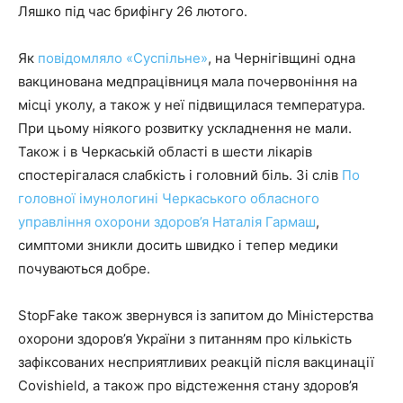
Ляшко під час брифінгу 26 лютого.
Як
повідомляло «Суспільне»
, на Чернігівщині одна
вакцинована медпрацівниця мала почервоніння на
місці уколу, а також у неї підвищилася температура.
При цьому ніякого розвитку ускладнення не мали.
Також і в Черкаській області в шести лікарів
спостерігалася слабкість і головний біль. Зі слів
По
головної імунологині Черкаського обласного
управління охорони здоров’я Наталія Гармаш
,
симптоми зникли досить швидко і тепер медики
почуваються добре.
StopFake також звернувся із запитом до Міністерства
охорони здоров’я України з питанням про кількість
зафіксованих несприятливих реакцій після вакцинації
Covishield, а також про відстеження стану здоров’я