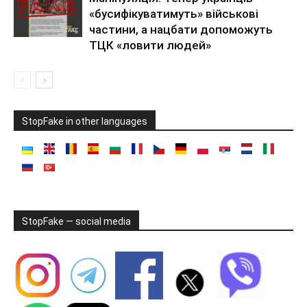
«бусифікуватимуть» військові
частини, а нацбати допоможуть
ТЦК «ловити людей»
StopFake in other languages
StopFake — social media