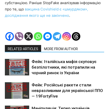
субстанцією. Раніше StopFake аналізував інформацію
про те, що
вакцина Covishield є «шмурдяком»,
дослідження якого ще не закінчено
.
RELATED ARTICLES
MORE FROM AUTHOR
Фейк: Італійська мафія скуповує
безпілотники, які потрапили на
чорний ринок із України
Фейк: Російські ракети стали
невразливими для української ППО
— 19FortyFive
Маніпуляція: Тепер українців