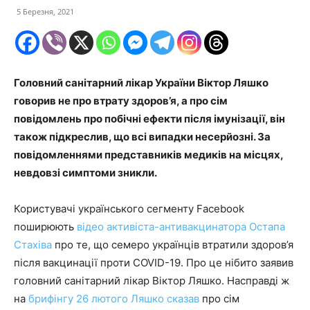
5 Березня, 2021
Головний санітарний лікар України Віктор Ляшко
говорив не про втрату здоров’я, а про сім
повідомлень про побічні ефекти після імунізації, він
також підкреслив, що всі випадки несерйозні. За
повідомленнями представників медиків на місцях,
невдовзі симптоми зникли.
Користувачі українського сегменту Facebook
поширюють
відео активіста-антивакцинатора Остапа
Стахіва
про те, що семеро українців втратили здоров’я
після вакцинації проти COVID-19. Про це нібито заявив
головний санітарний лікар Віктор Ляшко. Насправді ж
на
брифінгу 26 лютого Ляшко сказав
про сім