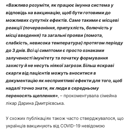
«Важливо розуміти, як працює імунна система у
відповідь на вакцинацію, щоб бути готовими до
можливих супутніх ефектів. Саме такими є місцеві
реакції (почервоніння, припухлість, болючість у
місці введення) та загальні прояви (ломота,
слабкість, невисока температура) протягом періоду
до 3 днів. Всі ці симптоми є просто ознаками
залученості імунітету та початку формування
захисту й не несуть ніякої загрози. Більш яскраві
скарги від пацієнтів можуть вноситися в
документацію як несприятливі ефекти для того, щоб
надалі точно знати, як люди в середньому
переносять щеплення»
, – прокоментувала сімейна
лікар Дарина Дмитрієвська.
У схожих публікаціях також часто стверджувалося, що
українців вакцинують від COVID-19 невідомою