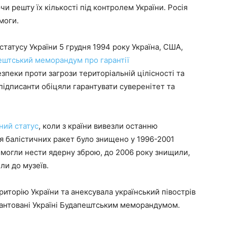
и решту їх кількості під контролем України. Росія
имоги.
татусу України 5 грудня 1994 року Україна, США,
ештський меморандум про гарантії
зпеки проти загрози територіальній цілісності та
підписанти обіцяли гарантувати суверенітет та
ний статус
, коли з країни вивезли останню
я балістичних ракет було знищено у 1996-2001
і могли нести ядерну зброю, до 2006 року знищили,
или до музеїв.
ериторію України та анексувала український півострів
антовані Україні Будапештським меморандумом.