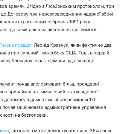
вое время». Згідно з Лісабонським протоколом, три
 до Договору про нерозповсюдження ядерної зброї
рочення стратегічних озброєнь 1991 року
аїні до семи років на виконання цієї вимоги.
аїнська правда»
Леонід Кравчук, який фактично дав
вів про сильний тиск з боку США. Тоді, в першій
єву блокадою в разі відмови від ліквідації
рламент почав висловлювати більш проядерні
раво принаймні на тимчасовий статус ядерної
ні допомогу в демонтажі зброї розміром 175
д почав здійснювати адміністративне управління
сності на боєголовки.
вили
, що країна може демонтувати лише 36% своїх