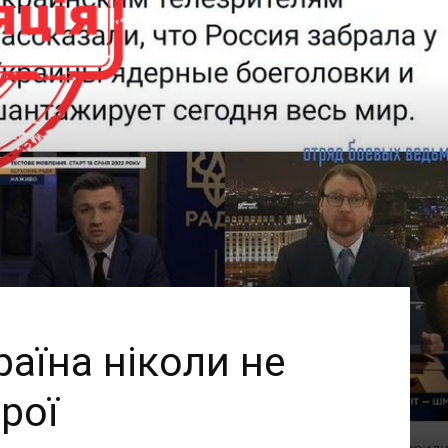
раїна ніколи не
рої