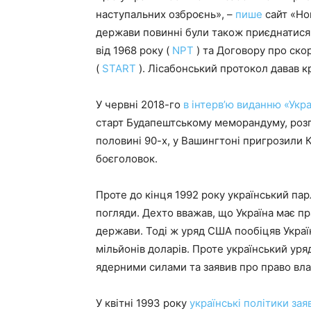
наступальних озброєнь», –
пише
сайт «Но
держави повинні були також приєднатися
від 1968 року (
NPT
) та Договору про ско
(
START
). Лісабонський протокол давав кр
У червні 2018-го
в інтерв’ю виданню «Укр
старт Будапештському меморандуму, розпо
половині 90-х, у Вашингтоні пригрозили Ки
боєголовок.
Проте до кінця 1992 року український па
погляди. Дехто вважав, що Україна має п
держави. Тоді ж уряд США пообіцяв Украї
мільйонів доларів. Проте український уря
ядерними силами та заявив про право вла
У квітні 1993 року
українські політики зая