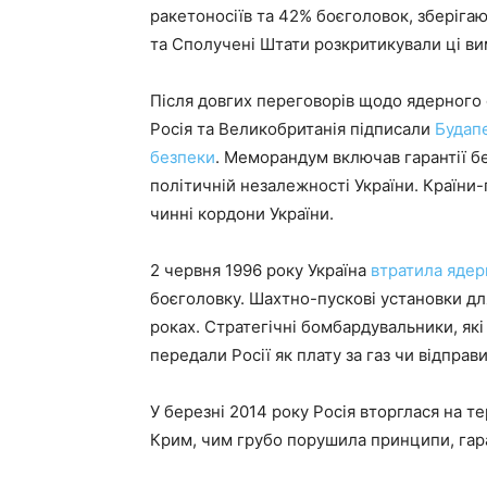
ракетоносіїв та 42% боєголовок, зберігаюч
та Сполучені Штати розкритикували ці в
Після довгих переговорів щодо ядерного с
Росія та Великобританія підписали
Будап
безпеки
. Меморандум включав гарантії бе
політичній незалежності України. Країни-
чинні кордони України.
2 червня 1996 року Україна
втратила ядер
боєголовку. Шахтно-пускові установки дл
роках. Стратегічні бомбардувальники, як
передали Росії як плату за газ чи відправ
У березні 2014 року Росія вторглася на т
Крим, чим грубо порушила принципи, гар