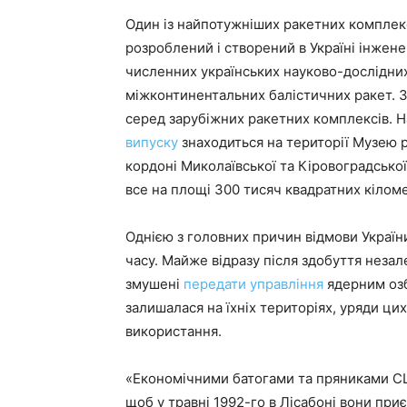
Один із найпотужніших ракетних комплек
розроблений і створений в Україні інже
численних українських науково-дослідних
міжконтинентальних балістичних ракет. З
серед зарубіжних ракетних комплексів. Н
випуску
знаходиться на території Музею р
кордоні Миколаївської та Кіровоградсько
все на площі 300 тисяч квадратних кілом
Однією з головних причин відмови України
часу. Майже відразу після здобуття незал
змушені
передати управління
ядерним озб
залишалася на їхніх територіях, уряди цих
використання.
«Економічними батогами та пряниками США
щоб у травні 1992-го в Лісабоні вони пр