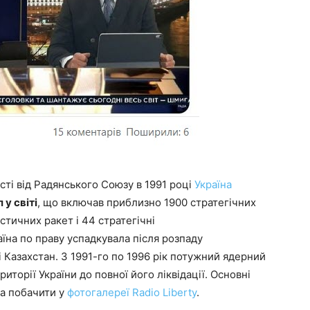
ті від Радянського Союзу в 1991 році
Україна
у світі
, що включав приблизно 1900 стратегічних
тичних ракет і 44 стратегічні
на по праву успадкувала після розпаду
і Казахстан. З 1991-го по 1996 рік потужний ядерний
риторії України до повної його ліквідації. Основні
на побачити у
фотогалереї Radio Liberty
.