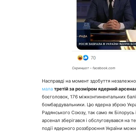
Скриншот – facebook.com
Насправді на момент здобуття незалежнос
мала
третій за розміром ядерний арсенал 
боєголовок, 176 міжконтинентальних баліс
бомбардувальники. Цю ядерна зброю Украї
Радянського Союзу, так само як Білорусь 
арсенал зберігався і обслуговувався на те
події ядерного роззброєння України мож