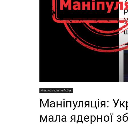
Фактчек для Фейсбук
Маніпуляція: Ук
мала ядерної зб