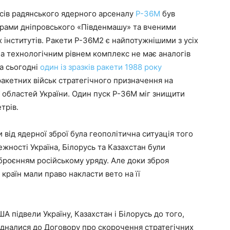
сів радянського ядерного арсеналу
Р-36М
був
нерами дніпровського «Південмашу» та вченими
 інститутів. Ракети Р-36М2 є найпотужнішими з усіх
а технологічним рівнем комплекс не має аналогів
а сьогодні
один із зразків ракети 1988 року
акетних військ стратегічного призначення на
ї областей України. Один пуск Р-36М міг знищити
етрів.
 від ядерної зброї була геополітична ситуація того
ежності Україна, Білорусь та Казахстан були
роєнням російському уряду. Але доки зброя
 країн мали право накласти вето на її
 підвели Україну, Казахстан і Білорусь до того,
иєдналися до Договору про скорочення стратегічних