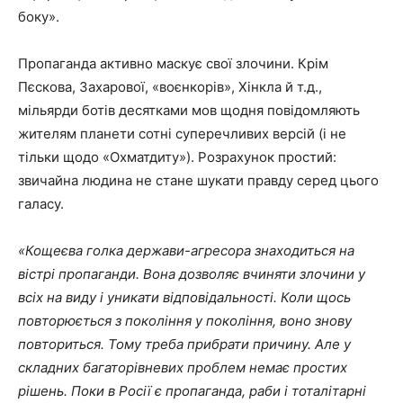
боку».
Пропаганда активно маскує свої злочини. Крім
Пєскова, Захарової, «воєнкорів», Хінкла й т.д.,
мільярди ботів десятками мов щодня повідомляють
жителям планети сотні суперечливих версій (і не
тільки щодо «Охматдиту»). Розрахунок простий:
звичайна людина не стане шукати правду серед цього
галасу.
«Кощеєва голка держави-агресора знаходиться на
вістрі пропаганди. Вона дозволяє вчиняти злочини у
всіх на виду і уникати відповідальності. Коли щось
повторюється з покоління у покоління, воно знову
повториться. Тому треба прибрати причину. Але у
складних багаторівневих проблем немає простих
рішень. Поки в Росії є пропаганда, раби і тоталітарні