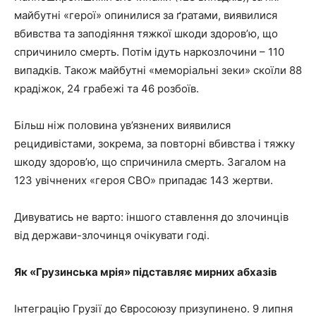
майбутні «герої» опинилися за ґратами, виявилися
вбивства та заподіяння тяжкої шкоди здоров’ю, що
спричинило смерть. Потім ідуть наркозлочини – 110
випадків. Також майбутні «меморіальні зеки» скоїли 88
крадіжок, 24 грабежі та 46 розбоїв.
Більш ніж половина ув’язнених виявилися
рецидивістами, зокрема, за повторні вбивства і тяжку
шкоду здоров’ю, що спричинила смерть. Загалом на
123 увічнених «героя СВО» припадає 143 жертви.
Дивуватись не варто: іншого ставлення до злочинців
від держави-злочинця очікувати годі.
Як «Грузинська мрія» підставляє мирних абхазів
Інтеграцію Грузії до Євросоюзу призупинено. 9 липня