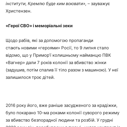
інститути, Кремлю буде ким воювати», –
зауважує
Христензен.
«Герої СВО» і меморіальні зеки
Щодо рабів, які за допомогою пропаганди
стають
новими «героями» Росії, то 9 липня стало
відомо, що у Примор’ї колишньому найманцю ПВК
«Вагнер» дали 7 років колонії за вбивство жінки
(задушив, потім спалив її тіло разом з машиною). У неї
залишилося троє дітей.
2016 року його, вже раніше засудженого за крадіжки,
було покарано 10-ма роками колонії суворого режиму
за вбивство безпорадної людини та розбій. У грудні