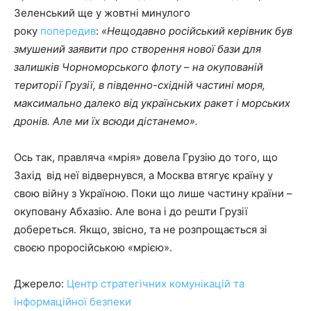
Зеленський ще у жовтні минулого
року
попередив
:
«Нещодавно російський керівник був
змушений заявити про створення нової бази для
залишків Чорноморського флоту – на окупованій
території Грузії, в південно-східній частині моря,
максимально далеко від українських ракет і морських
дронів. Але ми їх всюди дістанемо».
Ось так, правляча «мрія» довела Грузію до того, що
Захід від неї відвернувся, а Москва втягує країну у
свою війну з Україною. Поки що лише частину країни –
окуповану Абхазію. Але вона і до решти Грузії
добереться. Якщо, звісно, та не розпрощається зі
своєю проросійською «мрією».
Джерело:
Центр стратегічних комунікацій та
інформаційної безпеки