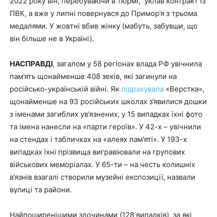
2022 року він, перебуваючи в тюрмі, уклав контракт із
ПВК, а вже у липні повернувся до Примор’я з трьома
медалями. У жовтні вбив жінку (мабуть, забувши, що
він більше не в Україні).
НАСПРАВДІ
, загалом у 58 регіонах влада РФ увічнила
пам’ять щонайменше 408 зеків, які загинули на
російсько-українській війні. Як
підрахувала
«Верстка»,
щонайменше на 93 російських школах з’явилися дошки
з іменами загиблих ув’язнених, у 15 випадках їхні фото
та імена нанесли на «парти героїв». У 42-х – увічнили
на стендах і табличках на «алеях пам’яті». У 193-х
випадках їхні прізвища вигравіювали на групових
військових меморіалах. У 65-ти – на честь колишніх
в’язнів взагалі створили музейні експозиції, назвали
вулиці та райони.
Найпоширенішими злочинами (128 випадків), за які