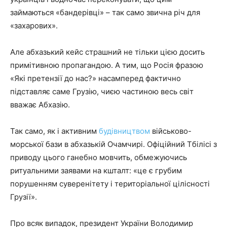
займаються «бандерівці» – так само звична річ для
«захарових».
Але абхазький кейс страшний не тільки цією досить
примітивною пропагандою. А тим, що Росія фразою
«Які претензії до нас?» насамперед фактично
підставляє саме Грузію, чиєю частиною весь світ
вважає Абхазію.
Так само, як і активним
будівництвом
військово-
морської бази в абхазькій Очамчирі. Офіційний Тбілісі з
приводу цього ганебно мовчить, обмежуючись
ритуальними заявами на кшталт: «це є грубим
порушенням суверенітету і територіальної цілісності
Грузії».
Про всяк випадок, президент України Володимир