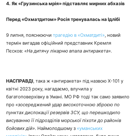
4.
Як «Грузинська мрія» підставляє мирних абхазів
Перед «Охматдитом» Росія тренувалась на Ідлібі
9 липня, пояснюючи
трагедію в «Охматдиті»
, новий
термін вигадав офіційний представник Кремля
Пєсков:
«На дитячу лікарню впала антиракета».
НАСПРАВДІ
, така ж «антиракета» під назвою Х-101 у
квітні 2023 року, нагадаємо, влучила у
багатоповерхівку в Умані. МО РФ тоді так само заявило
про
«зосереджений удар високоточною зброєю по
пунктах дислокації резервів ЗСУ, що перешкодило
висуванню її підрозділів морської піхоти до районів
бойових дій»
. Наймолодшому з
«уманських