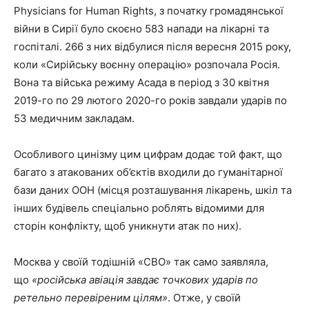
Physicians for Human Rights, з початку громадянської
війни в Сирії було скоєно 583 напади на лікарні та
госпіталі. 266 з них відбулися після вересня 2015 року,
коли «Сирійську воєнну операцію» розпочала Росія.
Вона та війська режиму Асада в період з 30 квітня
2019-го по 29 лютого 2020-го років завдали ударів по
53 медичним закладам.
Особливого цинізму цим цифрам додає той факт, що
багато з атакованих об’єктів входили до гуманітарної
бази даних ООН (місця розташування лікарень, шкіл та
інших будівель спеціально роблять відомими для
сторін конфлікту, щоб уникнути атак по них).
Москва у своїй тодішній «СВО» так само заявляла,
що
«російська авіація завдає точкових ударів по
ретельно перевіреним цілям»
. Отже, у своїй