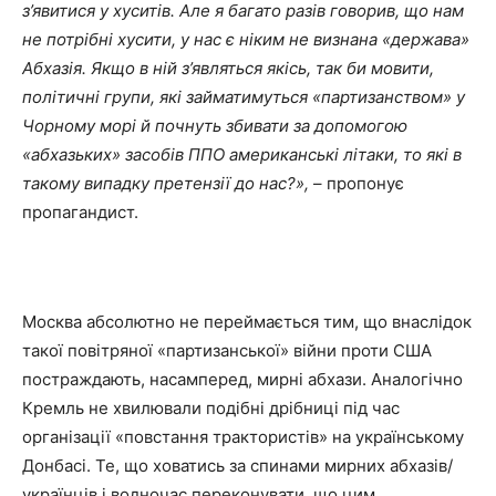
з’явитися у хуситів. Але я багато разів говорив, що нам
не потрібні хусити, у нас є ніким не визнана «держава»
Абхазія. Якщо в ній з’являться якісь, так би мовити,
політичні групи, які займатимуться «партизанством» у
Чорному морі й почнуть збивати за допомогою
«абхазьких» засобів ППО американські літаки, то які в
такому випадку претензії до нас?»,
– пропонує
пропагандист.
Москва абсолютно не переймається тим, що внаслідок
такої повітряної «партизанської» війни проти США
постраждають, насамперед, мирні абхази. Аналогічно
Кремль не хвилювали подібні дрібниці під час
організації «повстання трактористів» на українському
Донбасі. Те, що ховатись за спинами мирних абхазів/
українців і водночас переконувати, що цим