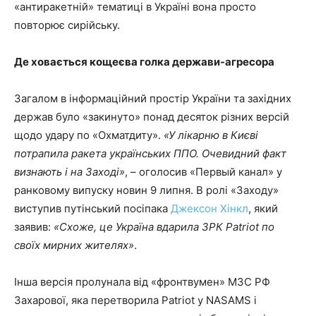
«антиракетній» тематиці в Україні вона просто
повторює сирійську.
Де ховається кощеєва голка держави-агресора
Загалом в інформаційний простір України та західних
держав було «закинуто» понад десяток різних версій
щодо удару по «Охматдиту».
«У лікарню в Києві
потрапила ракета українських ППО. Очевидний факт
визнають і на Заході»
, – оголосив «Первый канал» у
ранковому випуску новин 9 липня. В ролі «Заходу»
виступив путінський посіпака
Джексон Хінкл
, який
заявив:
«Схоже, це Україна вдарила ЗРК Patriot по
своїх мирних жителях»
.
Інша версія пролунала від «фронтвумен» МЗС РФ
Захарової, яка перетворила Patriot у NASAMS і