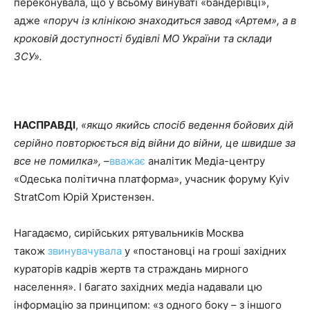
переконувала, що у всьому винуваті «бандерівці»,
адже
«поруч із клінікою знаходиться завод «Артем», а в
кроковій доступності будівлі МО України та склади
ЗСУ».
НАСПРАВДІ
,
«якщо якийсь спосіб ведення бойових дій
серійно повторюється від війни до війни, це швидше за
все не помилка»,
–
вважає
аналітик Медіа-центру
«Одеська політична платформа», учасник форуму Kyiv
StratCom Юрій Христензен.
Нагадаємо, сирійських рятувальників Москва
також
звинувачувала
у «постановці на гроші західних
кураторів кадрів жертв та страждань мирного
населення». І багато західних медіа надавали цю
інформацію за принципом: «з одного боку – з іншого