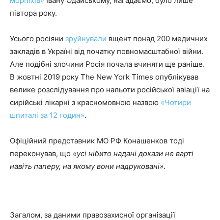
морпіхів»
Івану Одайському, нагадаємо, було лише
півтора року.
Усього росіяни
зруйнували
вщент понад 200 медичних
закладів в Україні від початку повномасштабної війни.
Але подібні злочини Росія почала вчиняти ще раніше.
В жовтні 2019 року The New York Times опублікував
велике розслідування про нальоти російської авіації на
сирійські лікарні з красномовною назвою
«Чотири
шпиталі за 12 годин»
.
Офіційний представник МО РФ Конашенков
тоді
переконував, що
«усі нібито надані докази не варті
навіть паперу, на якому вони надруковані»
.
Загалом, за даними правозахисної організації