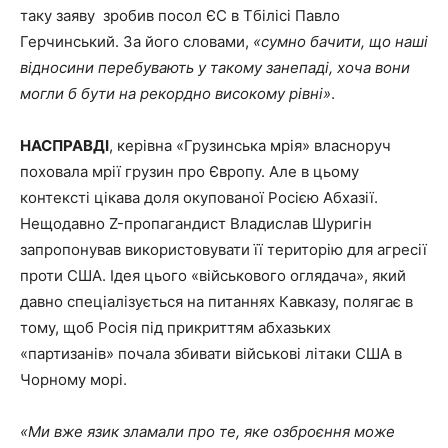
таку заяву зробив посол ЄС в Тбілісі Павло
Герчинський. За його словами,
«сумно бачити, що наші
відносини перебувають у такому занепаді, хоча вони
могли б бути на рекордно високому рівні»
.
НАСПРАВДІ
, керівна «Грузинська мрія» власноруч
поховала мрії грузин про Європу. Але в цьому
контексті цікава доля окупованої Росією Абхазії.
Нещодавно Z-пропагандист Владислав Шуригін
запропонував використовувати її територію для агресії
проти США. Ідея цього «військового оглядача», який
давно спеціалізується на питаннях Кавказу, полягає в
тому, щоб Росія під прикриттям абхазьких
«партизанів» почала збивати військові літаки США в
Чорному морі.
«Ми вже язик зламали про те, яке озброєння може