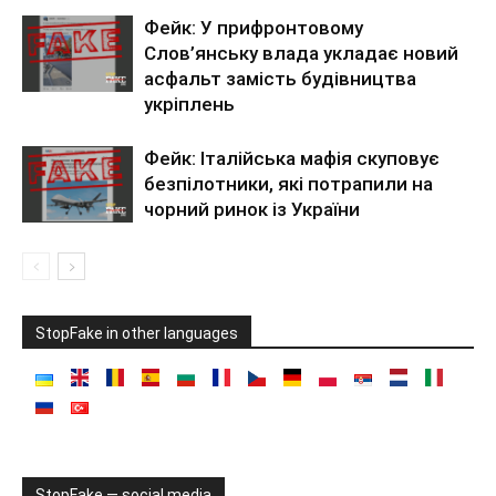
Фейк: У прифронтовому
Слов’янську влада укладає новий
асфальт замість будівництва
укріплень
Фейк: Італійська мафія скуповує
безпілотники, які потрапили на
чорний ринок із України
StopFake in other languages
StopFake — social media