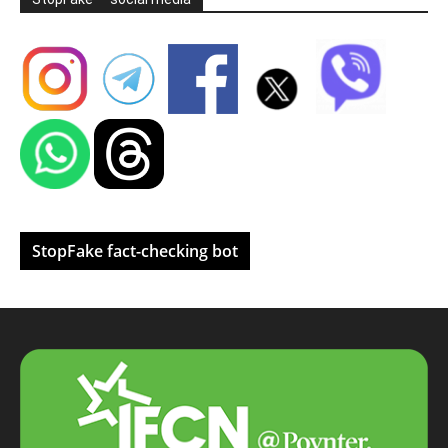
StopFake fact-checking bot