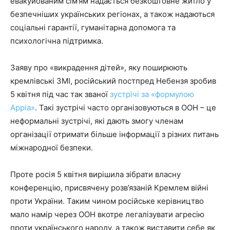
евакуйованим сім’ям надається безкоштовне житло у
безпечніших українських регіонах, а також надаються
соціальні гарантії, гуманітарна допомога та
психологічна підтримка.
Заяву про «викрадення дітей», яку поширюють
кремлівські ЗМІ, російський постпред Небензя зробив
5 квітня під час так званої
зустрічі за «формулою
Арріа»
. Такі зустрічі часто організовуються в ООН – це
неформальні зустрічі, які дають змогу членам
організації отримати більше інформації з різних питань
міжнародної безпеки.
Проте росія 5 квітня вирішила зібрати власну
конференцію, присвячену розв’язаній Кремлем війні
проти України. Таким чином російське керівництво
мало намір через ООН вкотре легалізувати агресію
проти українського народу, а також виставити себе як