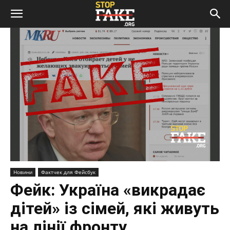
Новини
Фактчек для Фейсбук
Фейк: Україна «викрадає
дітей» із сімей, які живуть
на лінії фронту