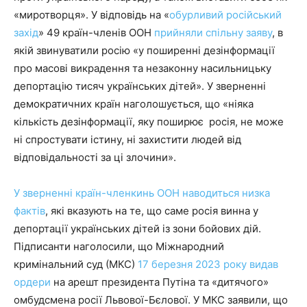
«миротворця». У відповідь на «
обурливий російський
захід
» 49 країн-членів ООН
прийняли спільну заяву
, в
якій звинуватили росію «у поширенні дезінформації
про масові викрадення та незаконну насильницьку
депортацію тисяч українських дітей». У зверненні
демократичних країн наголошується, що «ніяка
кількість дезінформації, яку поширює росія, не може
ні спростувати істину, ні захистити людей від
відповідальності за ці злочини».
У зверненні країн-членкинь ООН наводиться низка
фактів
, які вказують на те, що саме росія винна у
депортації українських дітей із зони бойових дій.
Підписанти наголосили, що Міжнародний
кримінальний суд (МКС)
17 березня 2023 року видав
ордери
на арешт президента Путіна та «дитячого»
омбудсмена росії Львової-Бєлової. У МКС заявили, що