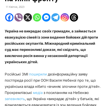
11 Квітня, 2023
Україна не викрадає своїх громадян, а займається
евакуацією сімей із зони ведення бойових дій проти
російських окупантів. Міжнародний кримінальний
суд має переконливі докази, які свідчать, що
виключно росія винна у незаконній депортації
українських дітей.
Російські ЗМІ
поширили
дезінформаційну заяву
постпреда росії при ООН Василя Небензі про те, що
українська влада нібито «вчиняє злочини проти дітей».
Прокремлівські
медіа
з посиланням на Небензю
запевняють
, що Україна «викрадає дітей» у батьків, які
відмовляються евакуюватися із зон ведення бойових