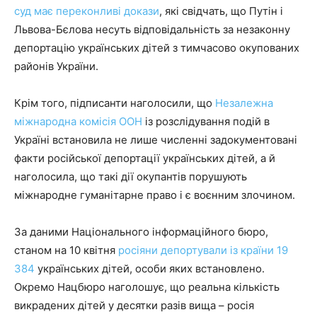
суд має переконливі докази
, які свідчать, що Путін і
Львова-Бєлова несуть відповідальність за незаконну
депортацію українських дітей з тимчасово окупованих
районів України.
Крім того, підписанти наголосили, що
Незалежна
міжнародна комісія ООН
із розслідування подій в
Україні встановила не лише численні задокументовані
факти російської депортації українських дітей, а й
наголосила, що такі дії окупантів порушують
міжнародне гуманітарне право і є воєнним злочином.
За даними Національного інформаційного бюро,
станом на 10 квітня
росіяни депортували із країни 19
384
українських дітей, особи яких встановлено.
Окремо Нацбюро наголошує, що реальна кількість
викрадених дітей у десятки разів вища – росія