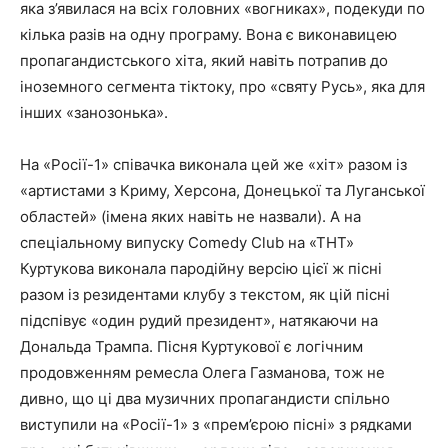
яка з’явилася на всіх головних «вогниках», подекуди по
кілька разів на одну програму. Вона є виконавицею
пропагандистського хіта, який навіть потрапив до
іноземного сегмента тіктоку, про «святу Русь», яка для
інших «занозонька».
На «Росії-1» співачка виконала цей же «хіт» разом із
«артистами з Криму, Херсона, Донецької та Луганської
областей» (імена яких навіть не назвали). А на
спеціальному випуску Comedy Club на «ТНТ»
Куртукова виконала пародійну версію цієї ж пісні
разом із резидентами клубу з текстом, як цій пісні
підспівує «один рудий президент», натякаючи на
Дональда Трампа. Пісня Куртукової є логічним
продовженням ремесла Олега Газманова, тож не
дивно, що ці два музичних пропагандисти спільно
виступили на «Росії-1» з «прем’єрою пісні» з рядками