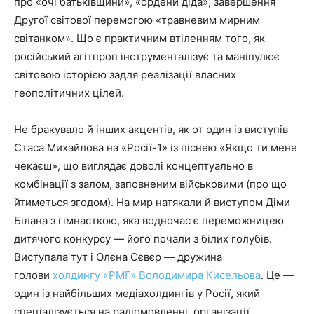
про «очі батьківщини», «ордени діда», завершення
Другої світової перемогою «травневим мирним
світанком». Що є практичним втіленням того, як
російський агітпроп інструменталізує та маніпулює
світовою історією задля реалізації власних
геополітичних цілей.
Не бракувало й інших акцентів, як от один із виступів
Стаса Михайлова на «Росії-1» із піснею «Якщо ти мене
чекаєш», що виглядає доволі концептуально в
комбінації з залом, заповненим військовими (про що
йтиметься згодом). На мир натякали й виступом Діми
Білана з гімнасткою, яка водночас є переможницею
дитячого конкурсу — його почали з білих голубів.
Виступала тут і Олєна Сєвєр — дружина
голови
холдингу «РМГ» Володимира Кисельова
. Це —
один із найбільших медіахолдингів у Росії, який
спеціалізується на радіомовленні, організації