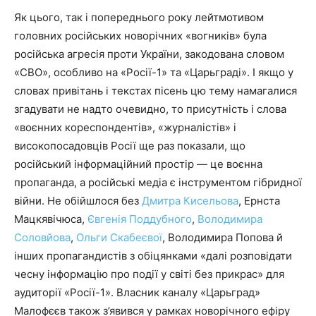
Як цього, так і попереднього року лейтмотивом
головних російських новорічних «вогників» була
російська агресія проти України, закодована словом
«СВО», особливо на «Росії-1» та «Царьграді». І якщо у
словах привітань і текстах пісень цю тему намагалися
згадувати не надто очевидно, то присутність і слова
«воєнних кореспондентів», «журналістів» і
високопосадовців Росії ще раз показали, що
російський інформаційний простір — це воєнна
пропаганда, а російські медіа є інструментом гібридної
війни. Не обійшлося без
Дмитра Кисельова
, Ернста
Мацкявічюса,
Євгенія Поддубного
,
Володимира
Соловйова
,
Ольги Скабеєвої
, Володимира Попова й
інших пропагандистів з обіцянками «далі розповідати
чесну інформацію про події у світі без прикрас» для
аудиторії «Росії-1». Власник каналу «Царьград»
Малофєєв також з’явився у рамках новорічного ефіру