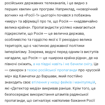
російських державних телеканалів, і це видно з
перших хвилин цих програм. Наприклад, «новорічний
вогник» на «Росії-1» цьогоріч почався з побажань
«миру» та афірмації про те, що Росія — «надзвичайно
велика країна». Пропагандисти усіляко намагаються
підкреслити, що Росія — це велична держава,
особливістю та гордістю якої є її рекордно велика
територія, що є частиною державної політики
імперіалізму. Зокрема, ведучі перед одним із виступів
нагадали, що Росія — це «широка країна рідна», де на
півночі сніжить,
а на півдні навіть і не бачили снігу
. Це
— синхрон з
тезою російської пропаганди
про «русскій
мір» від Камчатки до Варшави, який постійно
знаходить своє
втілення у низці фейків і маніпуляцій
,
які «Детектор медіа» викривав раніше. Крім того, це
безпосереднє використання штампів радянської
пропаганди, що сигналізує нав’язливе бажання Росії