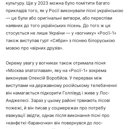
культуру. Ще у 2023 можна було помітити багато
прикладів того, як у Росії виконували пісні українською
— це були або оригінальні витвори, або переспіви
наявних до того українських пісень. До того ж це
стосується не лише України — у «вогнику» «Росії-1»
також виступав гурт «Сябри» з піснею білоруською
мовою про «вірних друзів».
Окрему увагу у вогниках також отримала пісня
«Москва златоглавая», яку на «Росії-1» зокрема
виконував Олексій Воробйов. У перервах між
виступами на державному російському телебаченні
він намагається підкорити Голлівуд і живе у Лос-
Анджелесі. Зараз у цьому районі трвиають лісові
пожежі, й він писав у соцмережах про потребу
евакуації звідти, однак після виконання пісні про
«канфєткі-бараночки» він повернувся до лос-