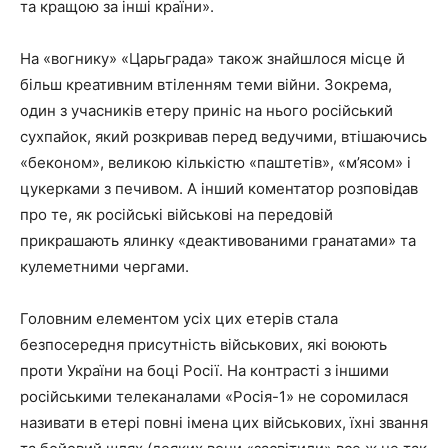
та кращою за інші країни».
На «вогнику» «Царьграда» також знайшлося місце й
більш креативним втіленням теми війни. Зокрема,
один з учасників етеру приніс на нього російський
сухпайок, який розкривав перед ведучими, втішаючись
«беконом», великою кількістю «паштетів», «м’ясом» і
цукерками з печивом. А інший коментатор розповідав
про те, як російські військові на передовій
прикрашають ялинку «деактивованими гранатами» та
кулеметними чергами.
Головним елементом усіх цих етерів стала
безпосередня присутність військових, які воюють
проти України на боці Росії. На контрасті з іншими
російськими телеканалами «Росія-1» не соромилася
називати в етері повні імена цих військових, їхні звання