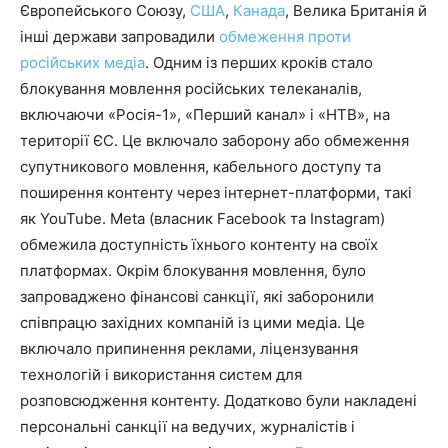
Європейського Союзу,
США
,
Канада
, Велика Британія й
інші держави запровадили
обмеження проти
російських медіа
. Одним із перших кроків стало
блокування мовлення російських телеканалів,
включаючи «Росія-1», «Перший канал» і «НТВ», на
території ЄС. Це включало заборону або обмеження
супутникового мовлення, кабельного доступу та
поширення контенту через інтернет-платформи, такі
як YouTube. Meta (власник Facebook та Instagram)
обмежила доступність їхнього контенту на своїх
платформах. Окрім блокування мовлення, було
запроваджено фінансові санкції, які заборонили
співпрацю західних компаній із цими медіа. Це
включало припинення реклами, ліцензування
технологій і використання систем для
розповсюдження контенту. Додатково були накладені
персональні санкції на ведучих, журналістів і