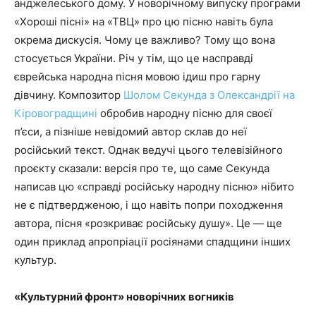
анджелеського дому. У новорічному випуску програми
«Хороші пісні» на «ТВЦ» про цю пісню навіть була
окрема дискусія. Чому це важливо? Тому що вона
стосується України. Річ у тім, що це насправді
єврейська народна пісня мовою ідиш про гарну
дівчину. Композитор
Шолом Секунда з Олександрії на
Кіровоградщині
обробив народну пісню для своєї
п’єси, а пізніше невідомий автор склав до неї
російський текст. Однак ведучі цього телевізійного
проєкту сказали: версія про те, що саме Секунда
написав цю «справді російську народну пісню» нібито
не є підтвердженою, і що навіть попри походження
автора, пісня «розкриває російську душу». Це — ще
один приклад апропріації росіянами спадщини інших
культур.
«Культурний фронт» новорічних вогників