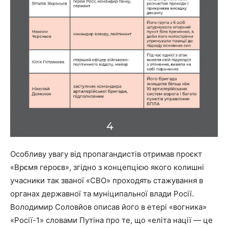
Особливу увагу від пропагандистів отримав проєкт
«Врємя героєв», згідно з концепцією якого колишні
учасники так званої «СВО» проходять стажування в
органах державної та муніципальної влади Росії.
Володимир Соловйов описав його в етері «вогника»
«Росії-1» словами Путіна про те, що «еліта нації — це