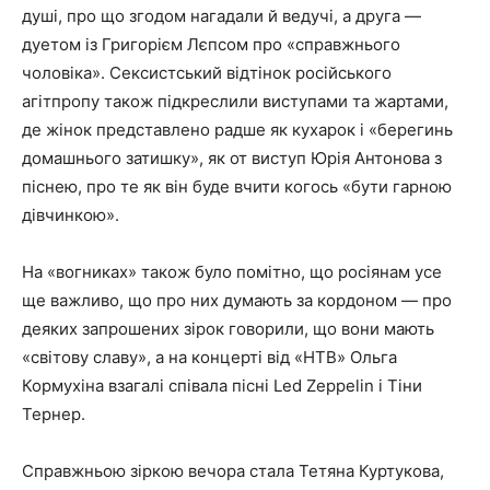
душі, про що згодом нагадали й ведучі, а друга —
дуетом із Григорієм Лєпсом про «справжнього
чоловіка». Сексистський відтінок російського
агітпропу також підкреслили виступами та жартами,
де жінок представлено радше як кухарок і «берегинь
домашнього затишку», як от виступ Юрія Антонова з
піснею, про те як він буде вчити когось «бути гарною
дівчинкою».
На «вогниках» також було помітно, що росіянам усе
ще важливо, що про них думають за кордоном — про
деяких запрошених зірок говорили, що вони мають
«світову славу», а на концерті від «НТВ» Ольга
Кормухіна взагалі співала пісні Led Zeppelin і Тіни
Тернер.
Справжньою зіркою вечора стала Тетяна Куртукова,