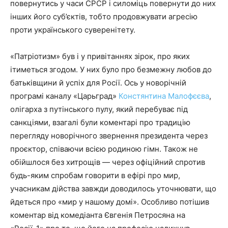
повернутись у часи СРСР і силоміць повернути до них
інших його суб’єктів, тобто продовжувати агресію
проти українського суверенітету.
«Патріотизм» був і у привітаннях зірок, про яких
ітиметься згодом. У них було про безмежну любов до
батьківщини й успіх для Росії. Ось у новорічній
програмі каналу «Царьград»
Констянтина Малофєєва
,
олігарха з путінського пулу, який перебуває під
санкціями, взагалі були коментарі про традицію
перегляду новорічного звернення президента через
проєктор, співаючи всією родиною гімн. Також не
обійшлося без хитрощів — через офіційний спротив
будь-яким спробам говорити в ефірі про мир,
учасникам дійства завжди доводилось уточнювати, що
йдеться про «мир у нашому домі». Особливо потішив
коментар від комедіанта Євгенія Петросяна на