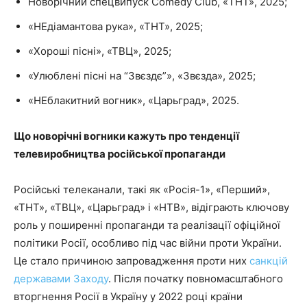
Новорічний спецвипуск Comedy Club, «ТНТ», 2025;
«НЕдіамантова рука», «ТНТ», 2025;
«Хороші пісні», «ТВЦ», 2025;
«Улюблені пісні на “Звєздє”», «Звєзда», 2025;
«НЕблакитний вогник», «Царьград», 2025.
Що новорічні вогники кажуть про тенденції
телевиробництва російської пропаганди
Російські телеканали, такі як «Росія-1», «Перший»,
«ТНТ», «ТВЦ», «Царьград» і «НТВ», відіграють ключову
роль у поширенні пропаганди та реалізації офіційної
політики Росії, особливо під час війни проти України.
Це стало причиною запровадження проти них
санкцій
державами Заходу
. Після початку повномасштабного
вторгнення Росії в Україну у 2022 році країни