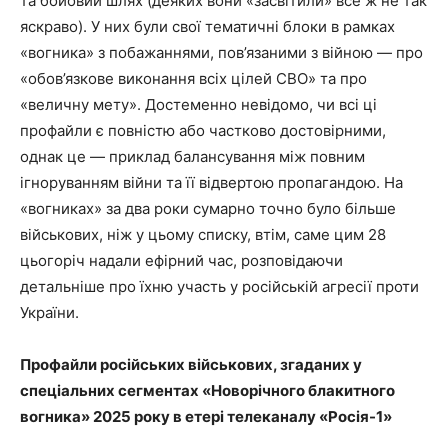
та бойовий шлях (деяких вони «засвітили» все ж не так
яскраво). У них були свої тематичні блоки в рамках
«вогника» з побажаннями, пов’язаними з війною — про
«обов’язкове виконання всіх цілей СВО» та про
«величну мету». Достеменно невідомо, чи всі ці
профайли є повністю або частково достовірними,
однак це — приклад балансування між повним
ігноруванням війни та її відвертою пропагандою. На
«вогниках» за два роки сумарно точно було більше
військових, ніж у цьому списку, втім, саме цим 28
цьогоріч надали ефірний час, розповідаючи
детальніше про їхню участь у російській агресії проти
України.
Профайли російських військових, згаданих у
спеціальних сегментах «Новорічного блакитного
вогника» 2025 року в етері телеканалу «Росія-1»