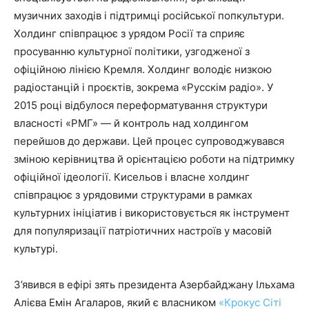
музичних заходів і підтримці російської попкультури.
Холдинг співпрацює з урядом Росії та сприяє
просуванню культурної політики, узгодженої з
офіційною лінією Кремля. Холдинг володіє низкою
радіостанцій і проєктів, зокрема «Русскім радіо». У
2015 році відбулося переформатування структури
власності «РМГ» — й контроль над холдингом
перейшов до держави. Цей процес супроводжувався
зміною керівництва й орієнтацією роботи на підтримку
офіційної ідеології. Кисельов і власне холдинг
співпрацює з урядовими структурами в рамках
культурних ініціатив і використовується як інструмент
для популяризації патріотичних настроїв у масовій
культурі.
З’явився в ефірі зять президента Азербайджану Ільхама
Алієва Емін Агаларов, який є власником
«Крокус Сіті