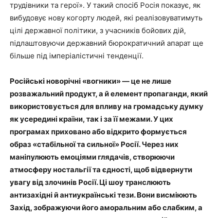
трудівники та герої». У такий спосіб Росія показує, як
вибудовує нову когорту людей, які реалізовуватимуть
цілі державної політики, з учасників бойових дій,
підлаштовуючи державний бюрократичний апарат ще
більше під імперіалістичні тенденції.
Російські новорічні «вогники» — це не лише
розважальний продукт, а й елемент пропаганди, який
використовується для впливу на громадську думку
як усередині країни, так і за її межами. У цих
програмах приховано або відкрито формується
образ «стабільної та сильної» Росії. Через них
маніпулюють емоціями глядачів, створюючи
атмосферу ностальгії та єдності, щоб відвернути
увагу від злочинів Росії. Ці шоу транслюють
антизахідні й антиукраїнські тези. Вони висміюють
Захід, зображуючи його аморальним або слабким, а