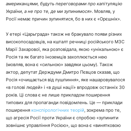
американцями, будуть переговорами про капітуляцію
України, а не про те, де ми зупинимося»
. Мовляв, у
Росії немає причин зупинятися, бо в них є «Орєшнік».
У етері «Царьграда» також не бракувало появи різних
високопосадовців, на кшталт речниці російського МЗС
Марії Захарової, яка розповідала, якою «унікальною» є
Росія та як багато іноземців захоплюється нею
(мовляв, вона є «сильною» завдяки цьому). Також
актор, депутат Держдуми Дмитро Пєвцов сказав, що
Росія «очищається від лушпиння», яке нашаровувалося
«в голові людей» і «в душі нації» впродовж останніх 30
років. Ці слова є не лише прикладом поширення
типових для пропаганди повідомлень. Це — приклади
поширення
конспірологічних теорій
, зокрема про те,
що агресія Росії проти України є спробою «зупинити
зовнішнє управління Росією», що вона є «винятковою