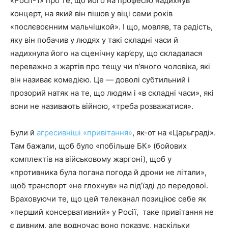
«Росії-1» про те, що його на професію надихнув
концерт, на який він пішов у віці семи років
«послєвоєнним мальчішкой». І що, мовляв, та радість,
яку він побачив у людях у такі складні часи й
надихнула його на сценічну кар’єру, що складалася
переважно з жартів про тещу чи п’яного чоловіка, які
він називає комедією. Це — доволі субтильний і
прозорий натяк на те, що людям і «в складні часи», які
вони не називають війною, «треба розважатися».
Були й
агресивніші «привітання»
, як-от на «Царьграді».
Там бажали, щоб було «побільше БК» (бойових
комплектів на військовому жаргоні), щоб у
«противника була погана погода й дрони не літали»,
щоб транспорт «не глохнув» на під’їзді до передової.
Враховуючи те, що цей телеканал позиціює себе як
«перший консервативний» у Росії, таке привітання не
є дивним, але водночас воно показує, наскільки