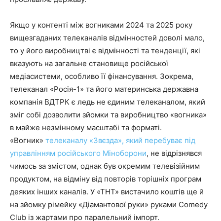
Якщо у контенті між вогниками 2024 та 2025 року
вищезгаданих телеканалів відмінностей доволі мало,
то у його виробництві є відмінності та тенденції, які
вказують на загальне становище російської
медіасистеми, особливо її фінансування. Зокрема,
телеканал «Росія-1» та його материнська державна
компанія ВДТРК є ледь не єдиним телеканалом, який
зміг собі дозволити зйомки та виробництво «вогника»
в майже незмінному масштабі та форматі.
«Вогник»
телеканалу «Звєзда», який перебуває під
управлінням російського Міноборони
, не відрізнявся
чимось за змістом, однак був окремим телевізійним
продуктом, на відміну від повторів торішніх програм
деяких інших каналів. У «ТНТ» вистачило коштів ще й
на зйомку рімейку «Діамантової руки» руками Comedy
Club із жартами про паралельний імпорт.