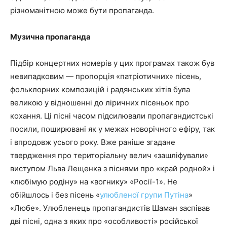
різноманітною може бути пропаганда.
Музична пропаганда
Підбір концертних номерів у цих програмах також був
невипадковим — пропорція «патріотичних» пісень,
фольклорних композицій і радянських хітів була
великою у відношенні до ліричних пісеньок про
кохання. Ці пісні часом підсилювали пропагандистські
посили, поширювані як у межах новорічного ефіру, так
і впродовж усього року. Вже раніше згадане
твердження про територіальну велич «зашліфували»
виступом Льва Лещенка з піснями про «край родной» і
«любімую родіну» на «вогнику» «Росії-1». Не
обійшлось і без пісень «
улюбленої групи Путіна
»
«Любе». Улюбленець пропагандистів Шаман заспівав
дві пісні, одна з яких про «особливості» російської