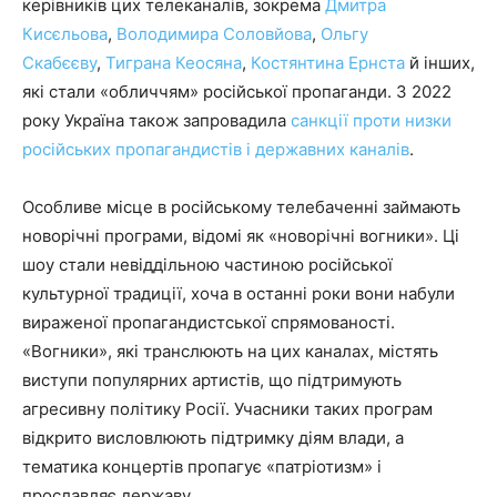
керівників цих телеканалів, зокрема
Дмитра
Кисєльова
,
Володимира Соловйова
,
Ольгу
Скабєєву
,
Тиграна Кеосяна
,
Костянтина Ернста
й інших,
які стали «обличчям» російської пропаганди. З 2022
року Україна також запровадила
санкції проти низки
російських пропагандистів і державних каналів
.
Особливе місце в російському телебаченні займають
новорічні програми, відомі як «новорічні вогники». Ці
шоу стали невіддільною частиною російської
культурної традиції, хоча в останні роки вони набули
вираженої пропагандистської спрямованості.
«Вогники», які транслюють на цих каналах, містять
виступи популярних артистів, що підтримують
агресивну політику Росії. Учасники таких програм
відкрито висловлюють підтримку діям влади, а
тематика концертів пропагує «патріотизм» і
прославляє державу.