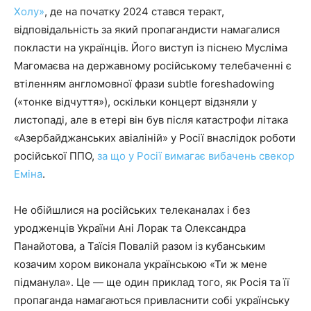
Холу»
, де на початку 2024 стався теракт,
відповідальність за який пропагандисти намагалися
покласти на українців. Його виступ із піснею Мусліма
Магомаєва на державному російському телебаченні є
втіленням англомовної фрази subtle foreshadowing
(«тонке відчуття»), оскільки концерт відзняли у
листопаді, але в етері він був після катастрофи літака
«Азербайджанських авіаліній» у Росії внаслідок роботи
російської ППО,
за що у Росії вимагає вибачень свекор
Еміна
.
Не обійшлися на російських телеканалах і без
уродженців України Ані Лорак та Олександра
Панайотова, а Таїсія Повалій разом із кубанським
козачим хором виконала українською «Ти ж мене
підманула». Це — ще один приклад того, як Росія та її
пропаганда намагаються привласнити собі українську