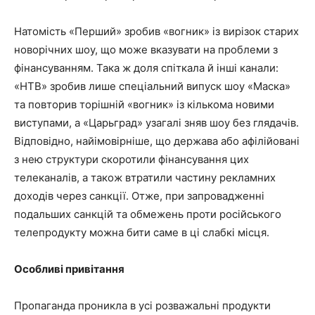
Натомість «Перший» зробив «вогник» із вирізок старих
новорічних шоу, що може вказувати на проблеми з
фінансуванням. Така ж доля спіткала й інші канали:
«НТВ» зробив лише спеціальний випуск шоу «Маска»
та повторив торішній «вогник» із кількома новими
виступами, а «Царьград» узагалі зняв шоу без глядачів.
Відповідно, найімовірніше, що держава або афілійовані
з нею структури скоротили фінансування цих
телеканалів, а також втратили частину рекламних
доходів через санкції. Отже, при запровадженні
подальших санкцій та обмежень проти російського
телепродукту можна бити саме в ці слабкі місця.
Особливі привітання
Пропаганда проникла в усі розважальні продукти