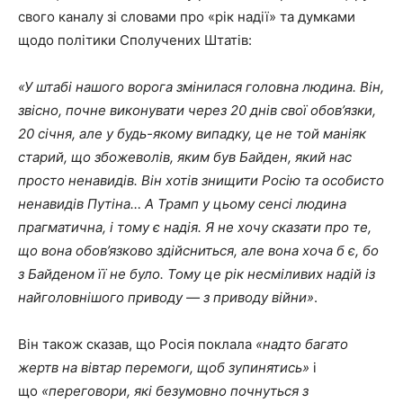
свого каналу зі словами про «рік надії» та думками
щодо політики Сполучених Штатів:
«У штабі нашого ворога змінилася головна людина. Він,
звісно, почне виконувати через 20 днів свої обов’язки,
20 січня, але у будь-якому випадку, це не той маніяк
старий, що збожеволів, яким був Байден, який нас
просто ненавидів. Він хотів знищити Росію та особисто
ненавидів Путіна… А Трамп у цьому сенсі людина
прагматична, і тому є надія. Я не хочу сказати про те,
що вона обов’язково здійсниться, але вона хоча б є, бо
з Байденом її не було. Тому це рік несміливих надій із
найголовнішого приводу — з приводу війни»
.
Він також сказав, що Росія поклала
«надто багато
жертв на вівтар перемоги, щоб зупинятись»
і
що
«переговори, які безумовно почнуться з