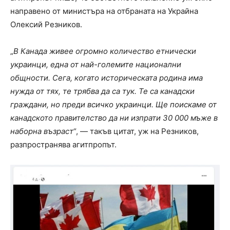
направено от министъра на отбраната на Украйна
Олексий Резников.
„
В Канада живее огромно количество етнически
украинци, една от най-големите национални
общности. Сега, когато историческата родина има
нужда от тях, те трябва да са тук. Те са канадски
граждани, но преди всичко украинци. Ще поискаме от
канадското правителство да ни изпрати 30 000 мъже в
наборна възраст
“, — такъв цитат, уж на Резников,
разпространява агитпропът.