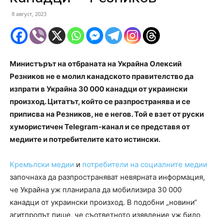
8 август, 2023
Министърът на отбраната на Украйна Олексий
Резников не е молил канадското правителство да
изпрати в Украйна 30 000 канадци от украински
произход. Цитатът, който се разпространява и се
приписва на Резников, не е негов. Той е взет от руски
хумористичен Telegram-канал и се представя от
медиите и потребителите като истински.
Кремълски медии
и
потребители на социалните медии
започнаха да разпространяват невярната информация,
че Украйна уж планирала да мобилизира 30 000
канадци от украински произход. В подобни „новини“
агитпропът пише, че съответното изявление уж било