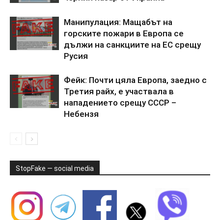
Манипулация: Мащабът на
горските пожари в Европа се
дължи на санкциите на ЕС срещу
Русия
Фейк: Почти цяла Европа, заедно с
Третия райх, е участвала в
нападението срещу СССР –
Небензя
StopFake — social media