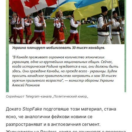
Скрийншот Telegram-канала „Политический юмор
„
Докато
StopFake
подготвяше този материал, стана
ясно, че аналогични фейкови новини се
разпространяват и в англоезичния сегмент.
Журналисти на
Reuters
, които се занимават с проверка