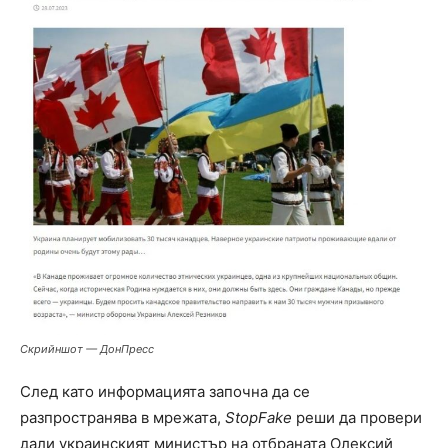
Скрийншот — ДонПресс
След като информацията започна да се
разпространява в мрежата,
StopFake
реши да провери
дали украинският министър на отбраната Олексий