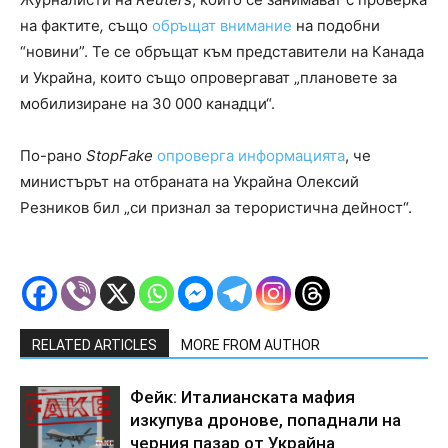
на фактите
,
също
обръщат внимание
на подобни
“новини”. Те се обръщат към представители на Канада
и Украйна, които също опровергават „плановете за
мобилизиране на 30 000 канадци“.
По-рано
StopFake
опроверга информацията
, че
министърът на отбраната на Украйна Олексий
Резников бил „си признал за терористична дейност“.
RELATED ARTICLES
MORE FROM AUTHOR
Фейк: Италианската мафия
изкупува дронове, попаднали на
черния пазар от Украйна