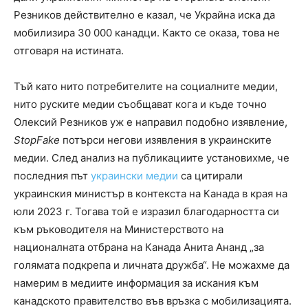
Резников действително е казал, че Украйна иска да
мобилизира 30 000 канадци. Както се оказа, това не
отговаря на истината.
Тъй като нито потребителите на социалните медии,
нито руските медии съобщават кога и къде точно
Олексий Резников уж е направил подобно изявление,
StopFake
потърси негови изявления в украинските
медии. След анализ на публикациите установихме, че
последния път
украински медии
са цитирали
украинския министър в контекста на Канада в края на
юли 2023 г. Тогава той е изразил благодарността си
към ръководителя на Министерството на
националната отбрана на Канада Анита Ананд „за
голямата подкрепа и личната дружба“. Не можахме да
намерим в медиите информация за искания към
канадското правителство във връзка с мобилизацията.