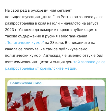
На свой ред в рускоезичния сегмент
несъществуващият „цитат“ на Резников започва да се
разпространява в края на юли – началото на август
2023 г. Успяхме да намерим първата публикация с
такова съдържание в руския Telegram-канал
„Политически хумор“
на 28 юли. В описанието на
канала се посочва, че там се публикува само
политически хумор. Изглежда, че именно оттук е бил
взет измисленият цитат и същия ден
той започва да се
разпространява от кремълските медии
.