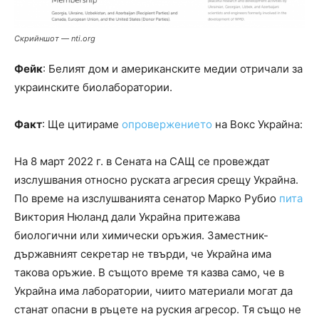
Скрийншот — nti.org
Фейк
: Белият дом и американските медии отричали за
украинските биолаборатории.
Факт
: Ще цитираме
опровержението
на Вокс Украйна:
На 8 март 2022 г. в Сената на САЩ се провеждат
изслушвания относно руската агресия срещу Украйна.
По време на изслушванията сенатор Марко Рубио
пита
Виктория Нюланд дали Украйна притежава
биологични или химически оръжия. Заместник-
държавният секретар не твърди, че Украйна има
такова оръжие. В същото време тя казва само, че в
Украйна има лаборатории, чиито материали могат да
станат опасни в ръцете на руския агресор. Тя също не