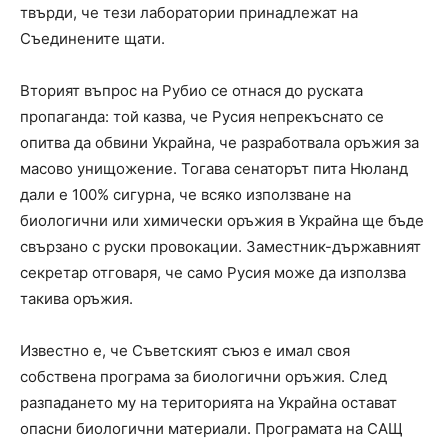
твърди, че тези лаборатории принадлежат на
Съединените щати.
Вторият въпрос на Рубио се отнася до руската
пропаганда: той казва, че Русия непрекъснато се
опитва да обвини Украйна, че разработвала оръжия за
масово унищожение. Тогава сенаторът пита Нюланд
дали е 100% сигурна, че всяко използване на
биологични или химически оръжия в Украйна ще бъде
свързано с руски провокации. Заместник-държавният
секретар отговаря, че само Русия може да използва
такива оръжия.
Известно е, че Съветският съюз е имал своя
собствена програма за биологични оръжия. След
разпадането му на територията на Украйна остават
опасни биологични материали. Програмата на САЩ