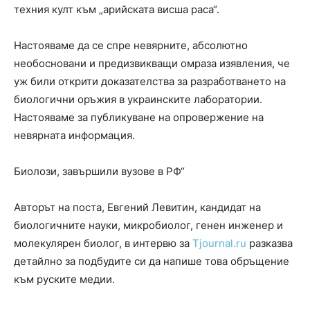
техния култ към „арийската висша раса“.
Настояваме да се спре невярните, абсолютно
необосновани и предизвикващи омраза изявления, че
уж били открити доказателства за разработването на
биологични оръжия в украинските лаборатории.
Настояваме за публикуване на опровержение на
невярната информация.
Биолози, завършили вузове в РФ“
Авторът на поста, Евгений Левитин, кандидат на
биологичните науки, микробиолог, генен инженер и
молекулярен биолог, в интервю за
Тjournal.ru
разказва
детайлно за подбудите си да напише това обръщение
към руските медии.