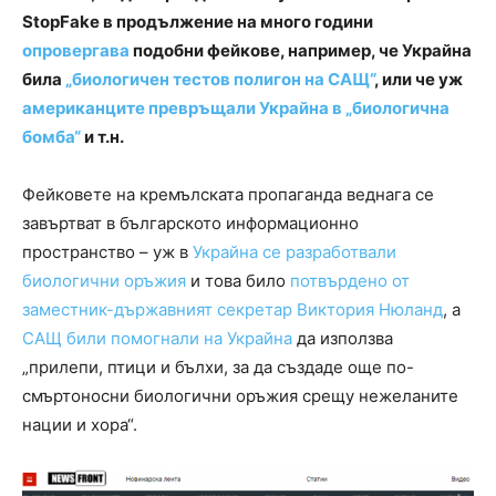
StopFake в продължение на много години
опровергава
подобни фейкове, например, че Украйна
била
„
биологичен тестов полигон на САЩ“
, или че уж
американците превръщали Украйна в „биологична
бомба“
и т.н.
Фейковете на кремълската пропаганда веднага се
завъртват в българското информационно
пространство – уж в
Украйна се разработвали
биологични оръжия
и това било
потвърдено от
заместник-държавният секретар Виктория Нюланд
, а
САЩ били помогнали на Украйна
да използва
„прилепи, птици и бълхи, за да създаде още по-
смъртоносни биологични оръжия срещу нежеланите
нации и хора“.