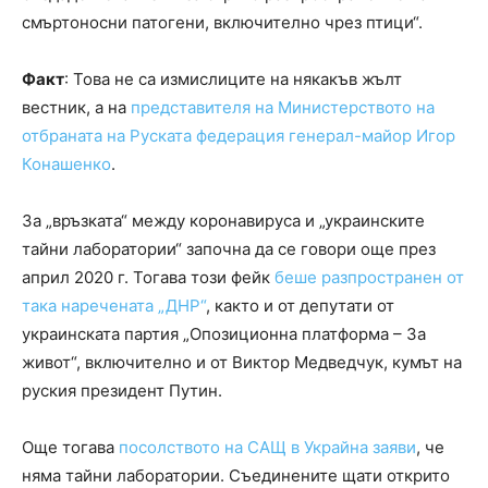
смъртоносни патогени, включително чрез птици“.
Факт
: Това не са измислиците на някакъв жълт
вестник, а на
представителя на Министерството на
отбраната на Руската федерация генерал-майор Игор
Конашенко
.
За „връзката“ между коронавируса и „украинските
тайни лаборатории“ започна да се говори още през
април 2020 г. Тогава този фейк
беше разпространен от
така наречената „ДНР“
, както и от депутати от
украинската партия „Опозиционна платформа – За
живот“, включително и от Виктор Медведчук, кумът на
руския президент Путин.
Още тогава
посолството на САЩ в Украйна заяви
, че
няма тайни лаборатории. Съединените щати открито