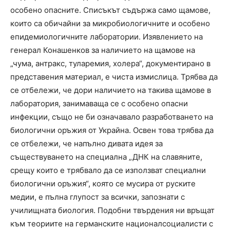
особено опасните. Списъкът съдържа само щамове,
които са обичайни за микробиологичните и особено
епидемиологичните лаборатории. Изявлението на
генерал Конашенков за наличието на щамове на
„чума, антракс, туларемия, холера“, документирано в
представения материал, е чиста измислица. Трябва да
се отбележи, че дори наличието на такива щамове в
лаборатория, занимаваща се с особено опасни
инфекции, също не би означавало разработването на
биологични оръжия от Украйна. Освен това трябва да
се отбележи, че напълно дивата идея за
съществуването на специална „ДНК на славяните,
срещу които е трябвало да се използват специални
биологични оръжия“, която се мусира от руските
медии, е пълна глупост за всички, запознати с
училищната биология. Подобни твърдения ни връщат
към теориите на германските националсоциалисти с