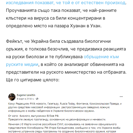
изследвания показват, че той е от естествен произход
.
Проучванията също така показват, че най-ранните
клъстери на вируса са били концентрирани в
определено място на пазара Хуанан в Ухан.
Фейкът, че Украйна била създавала биологични
оръжия, е толкова безочлив, че предизвика реакцията
на руски биолози и те публикуваха
обръщение към
руските медии
, в който се анализират обвиненията на
представители на руското министерство на отбраната.
Ще го цитираме цялото: