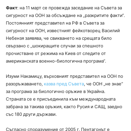
Факт
: на 11 март се провежда заседание на Съвета за
сигурност на ООН за обсъждане на „разкритите факти“.
Постоянният представител на РФ в Съвета за
сигурност на ООН, известният фейкотворец Василий
Небензя заявява, че свикването на срещата било
свързано с „шокиращите случаи за спешното
прочистване от режима на Киев от следите от
американската военно-биологична програма“.
Изуми Накамицу, върховният представител на ООН по
разоръжаването,
казва пред
С
ъвета
, че ООН „не знае“
за програма за биологично оръжие в Украйна.
Страната се е присъединила към международната
забрана за такива оръжия, както Русия и САЩ, заедно
със 180 други държави.
Съгласно споразумение от 2005 г. Пентагонът е