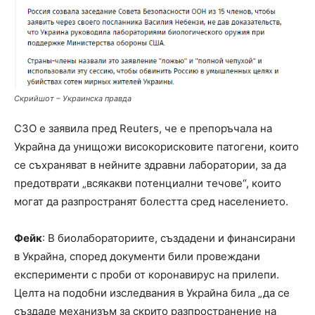
Скрийшот – Украинска правда
СЗО е заявила пред Reuters, че е препоръчала на
Украйна да унищожи високорисковите патогени, които
се съхраняват в нейните здравни лаборатории, за да
предотврати „всякакви потенциални течове“, които
могат да разпространят болестта сред населението.
Фейк
: В биолабораториите, създадени и финансирани
в Украйна, според документи били провеждани
експерименти с проби от коронавирус на прилепи.
Целта на подобни изследвания в Украйна била „да се
създаде механизъм за скрито разпространение на