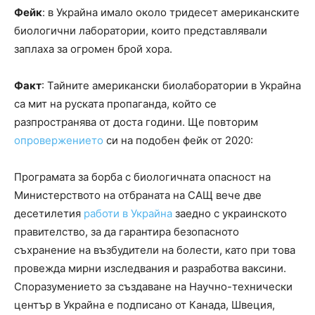
Фейк
: в Украйна имало около тридесет американските
биологични лаборатории, които представлявали
заплаха за огромен брой хора.
Факт
: Тайните американски биолаборатории в Украйна
са мит на руската пропаганда, който се
разпространява от доста години. Ще повторим
опровержението
си на подобен фейк от 2020:
Програмата за борба с биологичната опасност на
Министерството на отбраната на САЩ вече две
десетилетия
работи в Украйна
заедно с украинското
правителство, за да гарантира безопасното
съхранение на възбудители на болести, като при това
провежда мирни изследвания и разработва ваксини.
Споразумението за създаване на Научно-технически
център в Украйна е подписано от Канада, Швеция,