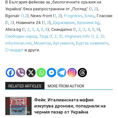
В България фейкове за „биологичните оръжия на
Украйна“ бяха разпространени от „Поглед“ (
1
,
2
),
Вgonair
(1,
2
), News-front (
1
,
2
),
Frognews
,
Блиц
, Гласове
(
1
,
2
), Новините 24 (
1
,
2
),
Държавник
,
Хроники bg
,
Аfera.bg (
1
,
2
,
3
,
4
,
5
,
6
), Скандално (
1
,
2
,
3
,
4
,
5
,
6
),
Свободен народ, Труд (1, 2, 3), mignews.info (1, 2, 3),
informiran.net
,
Монитор
,
Аргументи
,
Бургас новините
,
Стандарт
и други.
RELATED ARTICLES
MORE FROM AUTHOR
Фейк: Италианската мафия
изкупува дронове, попаднали на
черния пазар от Украйна