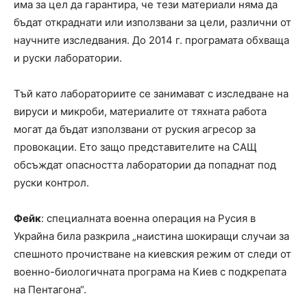
има за цел да гарантира, че тези материали няма да
бъдат откраднати или използвани за цели, различни от
научните изследвания. До 2014 г. програмата обхваща
и руски лаборатории.
Тъй като лабораториите се занимават с изследване на
вируси и микроби, материалите от тяхната работа
могат да бъдат използвани от руския агресор за
провокации. Ето защо представителите на САЩ
обсъждат опасността лаборатории да попаднат под
руски контрол.
Фейк
: специалната военна операция на Русия в
Украйна била разкрила „наистина шокиращи случаи за
спешното прочистване на киевския режим от следи от
военно-биологичната програма на Киев с подкрепата
на Пентагона“.