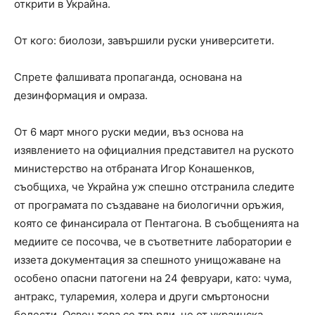
открити в Украйна.
От кого: биолози, завършили руски университети.
Спрете фалшивата пропаганда, основана на
дезинформация и омраза.
От 6 март много руски медии, въз основа на
изявлението на официалния представител на руското
министерство на отбраната Игор Конашенков,
съобщиха, че Украйна уж спешно отстранила следите
от програмата по създаване на биологични оръжия,
която се финансирала от Пентагона. В съобщенията на
медиите се посочва, че в съответните лаборатории е
иззета документация за спешното унищожаване на
особено опасни патогени на 24 февруари, като: чума,
антракс, туларемия, холера и други смъртоносни
болести. Освен това се твърди, че от украинска