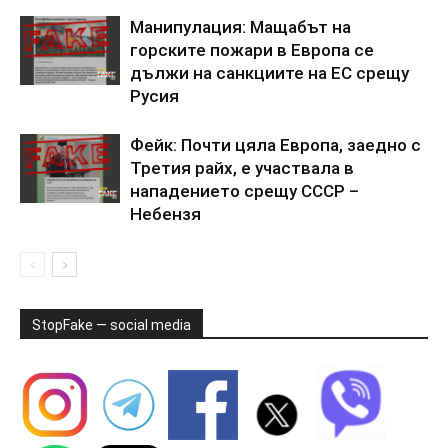
Манипулация: Мащабът на
горските пожари в Европа се
дължи на санкциите на ЕС срещу
Русия
Фейк: Почти цяла Европа, заедно с
Третия райх, е участвала в
нападението срещу СССР –
Небензя
StopFake — social media