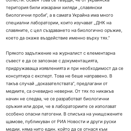
територия били изкарани хиляди „славянски
биологични проби“, а в самата Украйна има много
специални лаборатории, които изучават „ДНК на
славяните, с цел създаването на биологично оръжие,
което да окаже въздействие именно върху тях.”
Прякото задължение на журналист с елементарна
съвест е да се запознае с документацията,
придружаваща изявленията и при необходимост да се
консултира с експерт. Това не беше направено. В
такъв случай „доказателствата”, предлагани от
медиите, са очевидно неверни. От тях по никакъв
начин не следва, че се разработват биологични
оръжия или дори, че в лабораториите се използват
особено опасни патогени. В списъка на унищожените
щамове, публикуван от РИА Новости и други руски
медии, няма нито един, който да се отнася към