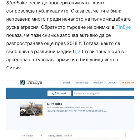
StopFake
реши да провери снимката, която
съпровожда публикациите. Оказа се, че тя е била
направена много преди началото на пълномащабната
руска агресия. Обратното търсене на снимки в
TinEye
показа, че тази снимка започва активно да се
разпространява още през 2018 г. Тогава, както се
съобщава в различни медии (
1
,
2
,) този танк е бил в
арсенала на турската армия и е бил унищожен в
Сирия.