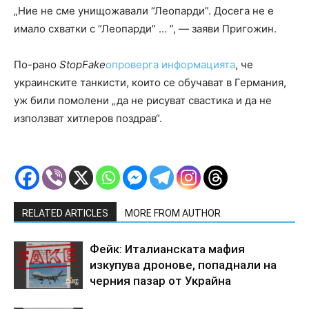
„Ние не сме унищожавали “Леопарди”. Досега не е
имало схватки с “Леопарди” … ”, — заяви Пригожин.
По-рано
StopFake
опроверга информацията
, че
украинските танкисти, които се обучават в Германия,
уж били помолени „да не рисуват свастика и да не
използват хитлеров поздрав“.
RELATED ARTICLES
MORE FROM AUTHOR
Фейк: Италианската мафия
изкупува дронове, попаднали на
черния пазар от Украйна