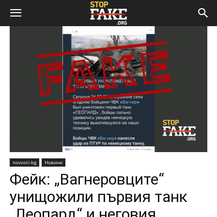
novosti-bg
Новини
Фейк: „Вагнеровците“
унищожили първия танк
„Леопард“ и неговия