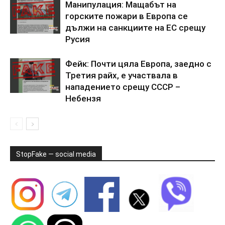
Манипулация: Мащабът на
горските пожари в Европа се
дължи на санкциите на ЕС срещу
Русия
Фейк: Почти цяла Европа, заедно с
Третия райх, е участвала в
нападението срещу СССР –
Небензя
StopFake — social media