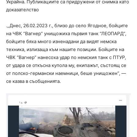
Украйна. Публикациите са придружени от снимка като
доказателство
.„Днес, 26.02.2023 г., близо до село Ягодное, бойците
на ЧВК “Вагнер” унищожиха първия танк “ЛЕОПАРД”,
бойците бяха много изненадани да видят немска
техника, излизаща към нашите позиции. Бойците на
ЧВК “Вагнер” нанесоха удар по немския танк с ПТУР,
от удара се откъсна купола му, екипажът, състоящ се
от полско-германски наемници, беше унищожен”, —
се казва в съобщенията.