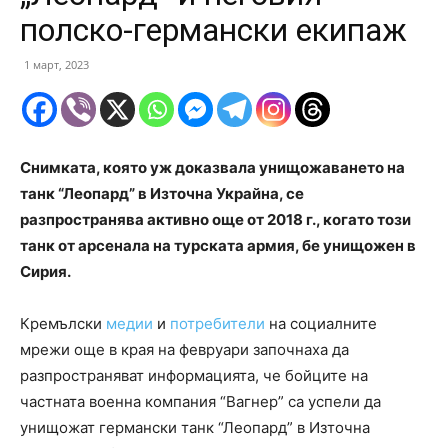
полско-германски екипаж
1 март, 2023
Снимката, която уж доказвала унищожаването на
танк “Леопард” в Източна Украйна, се
разпространява активно още от 2018 г., когато този
танк от арсенала на турската армия, бе унищожен в
Сирия.
Кремълски
медии
и
потребители
на социалните
мрежи още в края на февруари започнаха да
разпространяват информацията, че бойците на
частната военна компания “Вагнер” са успели да
унищожат германски танк “Леопард” в Източна