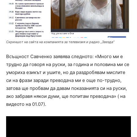
Скриншот на сайта на компанията за телевизия и радио „Звезда“
Всъщност Савченко заявява следното: «Много ми е
трудно да говоря на руски, за година и половина ми се
умориха езикът и ушите, но да раздробявам мислите
си на фрази заради преводача ми е още по-трудно,
затова ще пробвам да давам показанията си на руски,
ако забравя някои думи, ще попитам преводача» ( на
видеото на 01.07).