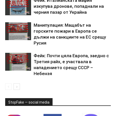
Фейк: Италианската мафия
изкупува дронове, попаднали на
черния пазар от Украйна
Манипулация: Мащабът на
горските пожари в Европа се
дължи на санкциите на ЕС срещу
Русия
Фейк: Почти цяла Европа, заедно с
Третия райх, е участвала в
нападението срещу СССР –
Небензя
StopFake — social media