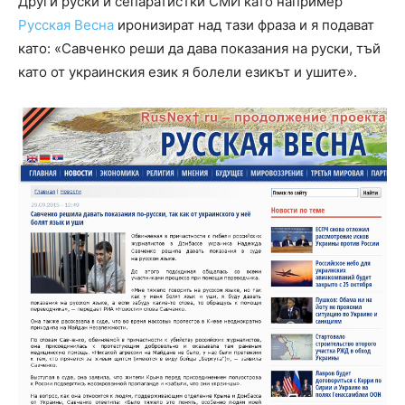
Други руски и сепаратистки СМИ като например
Русская Весна
иронизират над тази фраза и я подават
като: «Савченко реши да дава показания на руски, тъй
като от украинския език я болели езикът и ушите».