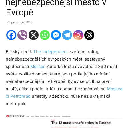
nejnebezpečnější město v
Evropě
28 prosince, 2016
Britský deník
The Independent
zveřejnil rating
nejnebezpečnějších evropských měst, sestavený
společností
Mercer
. Autorka textu svévolně z 230 měst
světa zvolila dvanáct, které jsou podle jejího mínění
nejnebezpečnějšími v Evropě. Kyjev se ocitl na první
místě, ačkoli podle kritéria osobní bezpečnosti se
Moskva
či Petrohrad
umístily v žebříčku hůře než ukrajinská
metropole.