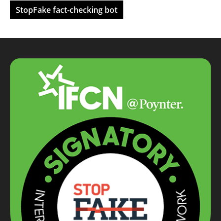
StopFake fact-checking bot