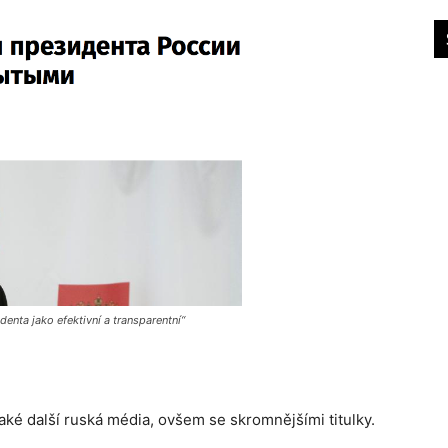
enta jako efektivní a transparentní“
aké další ruská média, ovšem se skromnějšími titulky.