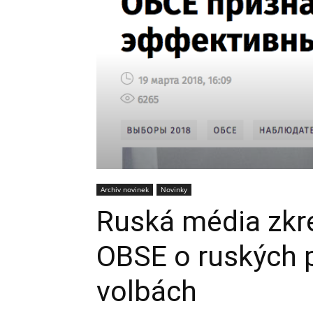
Archiv novinek
Novinky
Ruská média zkre
OBSE o ruských 
volbách