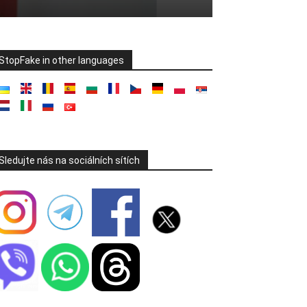
StopFake in other languages
Sledujte nás na sociálních sítích