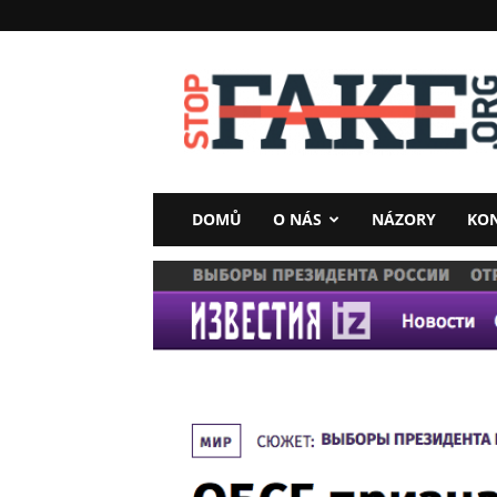
StopFake
DOMŮ
O NÁS
NÁZORY
KO