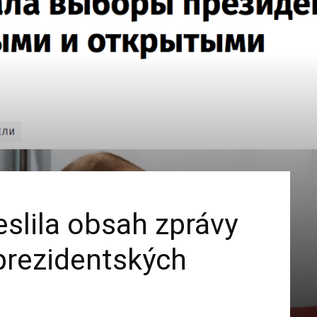
slila obsah zprávy
prezidentských