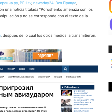
краина.ру
,
РЕН.tv
,
newsday24
,
Вся Правда
,
ron una noticia titulada “Poroshenko amenaza con los
nipulación y no se corresponde con el texto de la
u
, después de lo cual los otros medios la transmitieron.