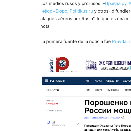
Los medios rusos y prorusos –
Правда.ру
,
У
ІнформБюро
,
Рolitikus.ru
y otros- difundie
ataques aéreos por Rusia”, lo que es una ma
nota.
La primera fuente de la noticia fue
Pravda.r