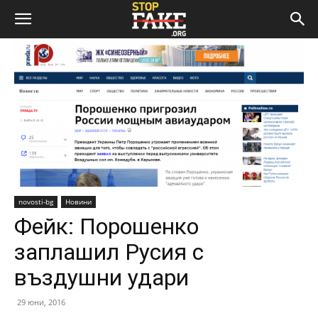
novosti-bg
Новини
Фейк: Порошенко
заплашил Русия с
въздушни удари
29 юни, 2016