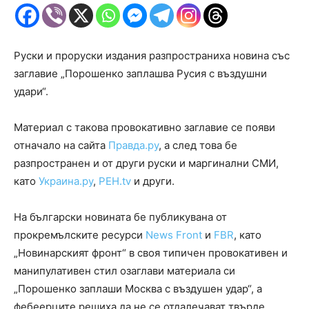
Руски и проруски издания разпространиха новина със
заглавие „Порошенко заплашва Русия с въздушни
удари“.
Материал с такова провокативно заглавие се появи
отначало на сайта
Правда.ру
, а след това бе
разпространен и от други руски и маргинални СМИ,
като
Украина.ру
,
РЕН.tv
и други.
На български новината бе публикувана от
прокремълските ресурси
News Front
и
FBR
, като
„Новинарският фронт“ в своя типичен провокативен и
манипулативен стил озаглави материала си
„Порошенко заплаши Москва с въздушен удар“, а
фебеерците решиха да не се отдалечават твърде