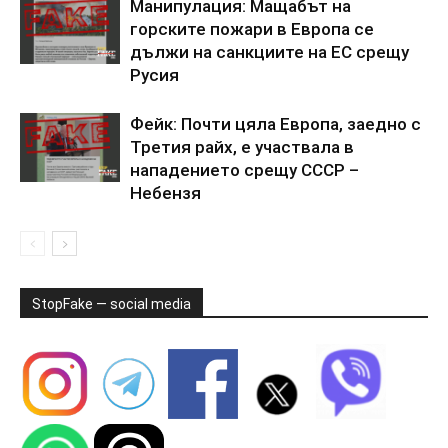
Манипулация: Мащабът на
горските пожари в Европа се
дължи на санкциите на ЕС срещу
Русия
Фейк: Почти цяла Европа, заедно с
Третия райх, е участвала в
нападението срещу СССР –
Небензя
StopFake — social media