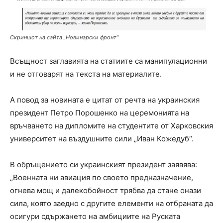
Скриншот на сайта „Новинарски фронт“
Всъщност заглавията на статиите са манипулационни
и не отговарят на текста на материалите.
А повод за новината е цитат от речта на украинския
президент Петро Порошенко на церемонията на
връчването на дипломите на студентите от Харковския
университет на въздушните сили „Иван Кожедуб“.
В обръщението си украинският президент заявява:
„Военната ни авиация по своето предназначение,
огнева мощ и далекобойност трябва да стане онази
сила, която заедно с другите елементи на отбраната да
осигури сдържането на амбициите на Руската