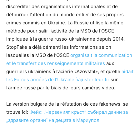
discréditer des organisations internationales et de
détourner l’attention du monde entier de ses propres
crimes commis en Ukraine. La Russie utilise la même
méthode pour salir l’activité de la MSO de l’OSCE
impliquée à la guerre russo-ukrainienne depuis 2014.
StopFake a déjà démenti les informations selon
lesquelles la MSO de l’OSCE
organisait la communication
et le transfert des renseignements militaires
aux
guerriers ukrainiens à l’acierie «Azovstal», et qu’elle
aidait
les Forces armées de l’Ukraine àajuster leur tir
sur
l’armée russe par le biais de leurs caméras vidéo.
La version bulgare de la réfutation de ces fakenews se
trouve ici:
Фейк: „
Червеният
кръст“ събирал данни за
„здравите органи“ на децата в Мариупол