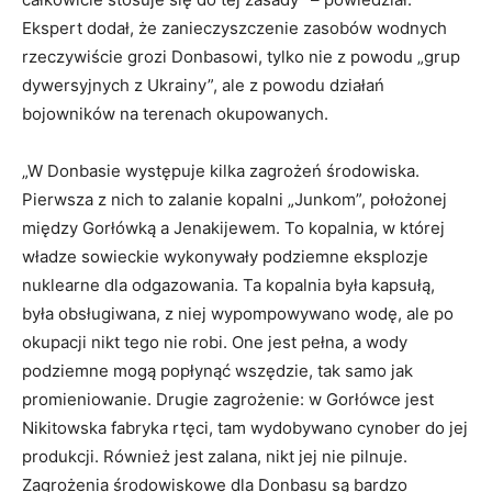
Ekspert dodał, że zanieczyszczenie zasobów wodnych
rzeczywiście grozi Donbasowi, tylko nie z powodu „grup
dywersyjnych z Ukrainy”, ale z powodu działań
bojowników na terenach okupowanych.
„W Donbasie występuje kilka zagrożeń środowiska.
Pierwsza z nich to zalanie kopalni „Junkom”, położonej
między Gorłówką a Jenakijewem. To kopalnia, w której
władze sowieckie wykonywały podziemne eksplozje
nuklearne dla odgazowania. Ta kopalnia była kapsułą,
była obsługiwana, z niej wypompowywano wodę, ale po
okupacji nikt tego nie robi. One jest pełna, a wody
podziemne mogą popłynąć wszędzie, tak samo jak
promieniowanie. Drugie zagrożenie: w Gorłówce jest
Nikitowska fabryka rtęci, tam wydobywano cynober do jej
produkcji. Również jest zalana, nikt jej nie pilnuje.
Zagrożenia środowiskowe dla Donbasu są bardzo