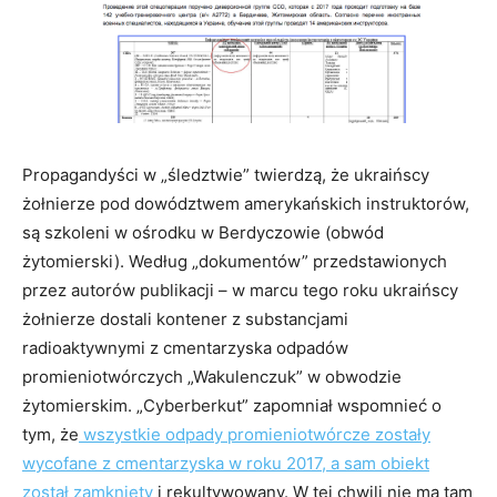
Propagandyści w „śledztwie” twierdzą, że ukraińscy
żołnierze pod dowództwem amerykańskich instruktorów,
są szkoleni w ośrodku w Berdyczowie (obwód
żytomierski). Według „dokumentów” przedstawionych
przez autorów publikacji – w marcu tego roku ukraińscy
żołnierze dostali kontener z substancjami
radioaktywnymi z cmentarzyska odpadów
promieniotwórczych „Wakulenczuk” w obwodzie
żytomierskim. „Cyberberkut” zapomniał wspomnieć o
tym, że
wszystkie odpady promieniotwórcze zostały
wycofane z cmentarzyska w roku 2017, a sam obiekt
został zamknięty
i rekultywowany. W tej chwili nie ma tam