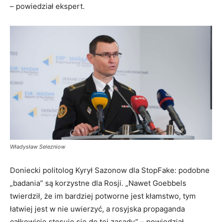
– powiedział ekspert.
Władysław Selezniow
Doniecki politolog Kyrył Sazonow dla StopFake: podobne
„badania” są korzystne dla Rosji. „Nawet Goebbels
twierdził, że im bardziej potworne jest kłamstwo, tym
łatwiej jest w nie uwierzyć, a rosyjska propaganda
całkowicie stosuje się do tej zasady” – powiedział.