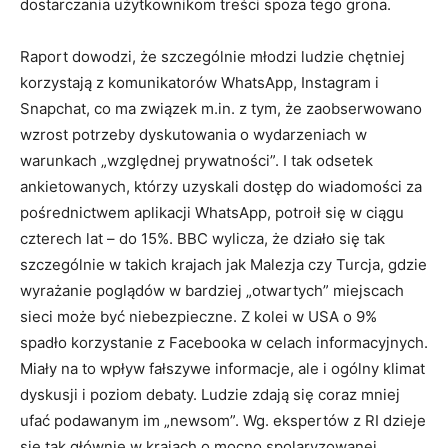
dostarczania użytkownikom treści spoza tego grona.
Raport dowodzi, że szczególnie młodzi ludzie chętniej
korzystają z komunikatorów WhatsApp, Instagram i
Snapchat, co ma związek m.in. z tym, że zaobserwowano
wzrost potrzeby dyskutowania o wydarzeniach w
warunkach „względnej prywatności”. I tak odsetek
ankietowanych, którzy uzyskali dostęp do wiadomości za
pośrednictwem aplikacji WhatsApp, potroił się w ciągu
czterech lat – do 15%. BBC wylicza, że działo się tak
szczególnie w takich krajach jak Malezja czy Turcja, gdzie
wyrażanie poglądów w bardziej „otwartych” miejscach
sieci może być niebezpieczne. Z kolei w USA o 9%
spadło korzystanie z Facebooka w celach informacyjnych.
Miały na to wpływ fałszywe informacje, ale i ogólny klimat
dyskusji i poziom debaty. Ludzie zdają się coraz mniej
ufać podawanym im „newsom”. Wg. ekspertów z RI dzieje
się tak głównie w krajach o mocno spolaryzowanej