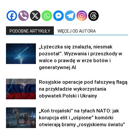
PODOBNE ARTYKUŁY
WIĘCEJ OD AUTORA
„Łyżeczka się znalazła, niesmak
pozostał”. Wyzwania i przeszkody w
walce o prawdę w erze botów i
generatywnej AI
Rosyjskie operacje pod fałszywą flagą
na przykładzie wykorzystania
obywateli Polski i Ukrainy
„Koń trojański” na tyłach NATO: jak
korupcja elit i „uśpione” komórki
otwierają bramy „rosyjskiemu światu”