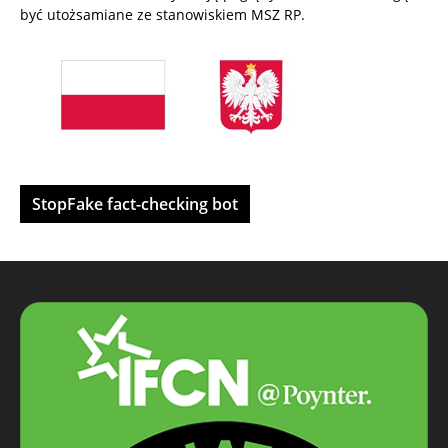
być utożsamiane ze stanowiskiem MSZ RP.
StopFake fact-checking bot