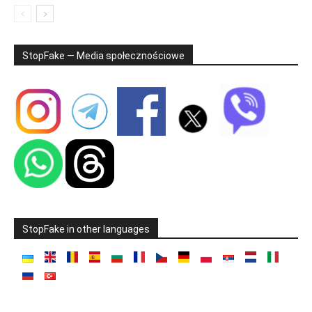
StopFake — Media społecznościowe
StopFake in other languages