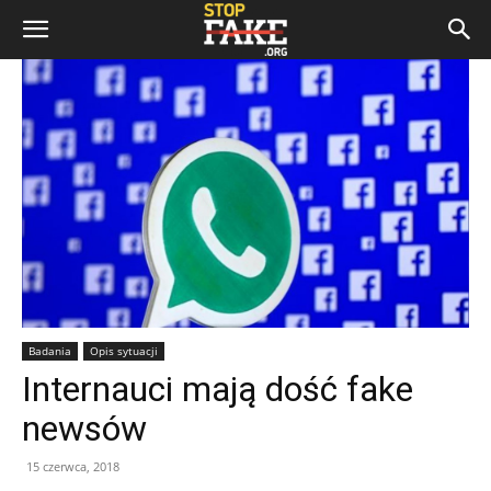
Badania
Opis sytuacji
Internauci mają dość fake
newsów
15 czerwca, 2018