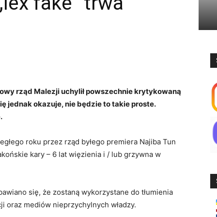
„lex fake” trwa
nowy rząd Malezji uchylił powszechnie krytykowaną
ę jednak okazuje, nie będzie to takie proste.
.
egłego roku przez rząd byłego premiera Najiba Tun
ońskie kary – 6 lat więzienia i / lub grzywna w
awiano się, że zostaną wykorzystane do tłumienia
cji oraz mediów nieprzychylnych władzy.