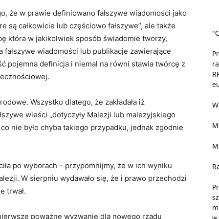
go, że w prawie definiowano fałszywe wiadomości jako
re są całkowicie lub częściowo fałszywe”, ale także
"C
ę która w jakikolwiek sposób świadomie tworzy,
ia fałszywe wiadomości lub publikacje zawierające
P
r
ść pojemna definicja i niemal na równi stawia twórcę z
R
ołecznościowej.
eu
odowe. Wszystko dlatego, że zakładała iż
W
łszywe wieści „dotyczyły Malezji lub malezyjskiego
M
 co nie było chyba takiego przypadku, jednak zgodnie
M
iła po wyborach – przypomnijmy, że w ich wyniku
R
Malezji. W sierpniu wydawało się, że i prawo przechodzi
Pr
e trwał.
sz
m
 „pierwsze poważne wyzwanie dla nowego rządu
w 