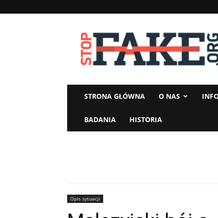
StopFake
STRONA GŁÓWNA
O NAS
INF
BADANIA
HISTORIA
Opis sytuacji