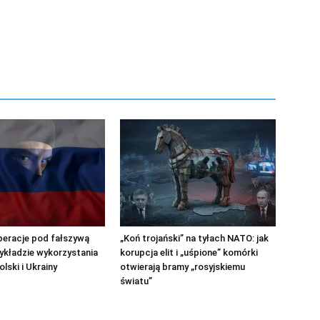
peracje pod fałszywą
„Koń trojański” na tyłach NATO: jak
zykładzie wykorzystania
korupcja elit i „uśpione” komórki
lski i Ukrainy
otwierają bramy „rosyjskiemu
światu”