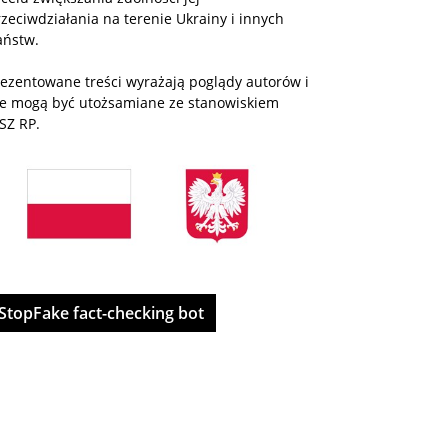
zeciwdziałania na terenie Ukrainy i innych
aństw.
rezentowane treści wyrażają poglądy autorów i
ie mogą być utożsamiane ze stanowiskiem
SZ RP.
StopFake fact-checking bot