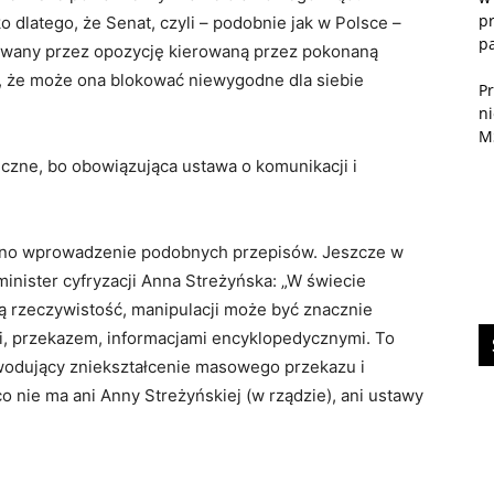
pr
dlatego, że Senat, czyli – podobnie jak w Polsce –
p
nowany przez opozycję kierowaną przez pokonaną
o, że może ona blokować niewygodne dla siebie
P
n
M
eczne, bo obowiązująca ustawa o komunikacji i
żano wprowadzenie podobnych przepisów. Jeszcze w
nister cyfryzacji Anna Streżyńska: „W świecie
ą rzeczywistość, manipulacji może być znacznie
mi, przekazem, informacjami encyklopedycznymi. To
odujący zniekształcenie masowego przekazu i
o nie ma ani Anny Streżyńskiej (w rządzie), ani ustawy