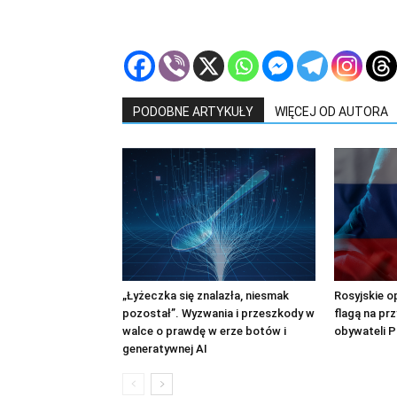
PODOBNE ARTYKUŁY
WIĘCEJ OD AUTORA
„Łyżeczka się znalazła, niesmak
Rosyjskie o
pozostał”. Wyzwania i przeszkody w
flagą na pr
walce o prawdę w erze botów i
obywateli Po
generatywnej AI