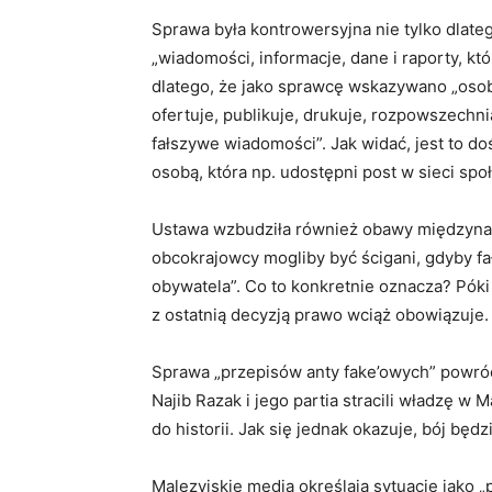
Sprawa była kontrowersyjna nie tylko dlate
„wiadomości, informacje, dane i raporty, któ
dlatego, że jako sprawcę wskazywano „osob
ofertuje, publikuje, drukuje, rozpowszechn
fałszywe wiadomości”. Jak widać, jest to do
osobą, która np. udostępni post w sieci sp
Ustawa wzbudziła również obawy międzynar
obcokrajowcy mogliby być ścigani, gdyby fa
obywatela”. Co to konkretnie oznacza? Póki
z ostatnią decyzją prawo wciąż obowiązuje.
Sprawa „przepisów anty fake’owych” powróc
Najib Razak i jego partia stracili władzę w 
do historii. Jak się jednak okazuje, bój będzi
Malezyjskie media określają sytuację jako