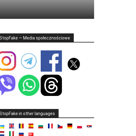
StopFake — Media społecznościowe
StopFake in other languages