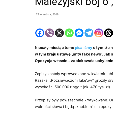
Malezyjski bój o 
15 września, 2018
Niecały miesiąc temu
pisaliśmy
o tym, że 
w tym kraju ustawę „anty fake news”. Jak si
Opozycja właśnie… zablokowała uchylenie
Zapisy zostały wprowadzone w kwietniu ubi
Razaka. „Rozsiewaczom fake’ów” groziły drak
wysokości 500 000 ringgit (ok. 470 tys. zł).
Przepisy były powszechnie krytykowane. Ob
wolności słowa i będą „kneblem” dla opozy