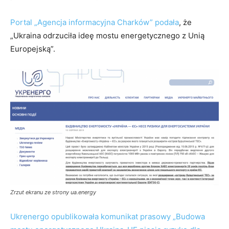
Portal „Agencja informacyjna Charków” podała
, że
„Ukraina odrzuciła ideę mostu energetycznego z Unią
Europejską”.
Zrzut ekranu ze strony ua.energy
Ukrenergo opublikowała komunikat prasowy „Budowa