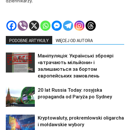
dziennikarzy.
PODOBNE ARTYKUŁY
WIĘCEJ OD AUTORA
Маніпуляція: Українські зброярі
«втрачають мільйони» і
залишаються за бортом
європейських замовлень
20 lat Russia Today: rosyjska
propaganda od Paryża po Sydney
Kryptowaluty, prokremlowski oligarcha
i mołdawskie wybory