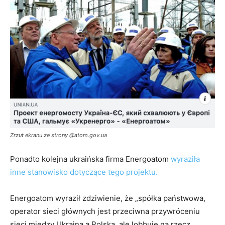
Zrzut ekranu ze strony @atom.gov.ua
Ponadto kolejna ukraińska firma Energoatom
wyraziła
inne stanowisko dotyczące tego projektu.
Energoatom wyraził zdziwienie, że „spółka państwowa,
operator sieci głównych jest przeciwna przywróceniu
sieci między Ukrainą a Polską, ale lobbuje na rzecz