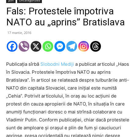
Știri
Uncategorized
Fals: Protestele împotriva
NATO au „aprins” Bratislava
17 martie, 2016
Publicația sîrbă
Slobodni Mediji
a publicat articolul „Haos
în Slovacia. Protestele împotriva NATO au aprins
Bratislava”. În articol se relatează despre tulburările anti-
NATO din capitala Slovaciei, care inițial este numită
„Cehia”. Potrivit articolului, în oraș au loc acțiuni de
protest din cauza apropierii de NATO, în situația în care
anumiți funcționari doresc o mai strînsă colaborare cu
Vladimir Putin. Conform publicației, chiar dacă protestele
sunt de amploare și orașul e plin de fum și cauciucuri
aprinse, presa occidentală nu relatează nimic despre