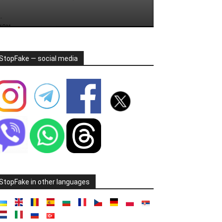
StopFake — social media
StopFake in other languages