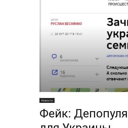
Новости
Фейк: Депопуля
для Украины