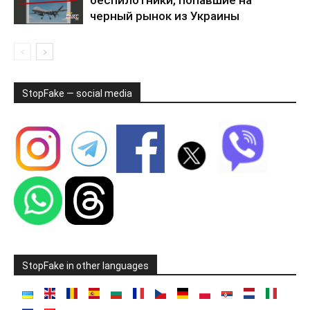
беспилотники, попавшие на
черный рынок из Украины
StopFake — social media
StopFake in other languages