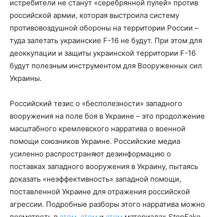
истребители не станут «серебрянной пулей» против
российской армии, которая выстроила систему
противовоздушной обороны на территории России –
туда залетать украинские F-16 не будут. При этом для
деоккупации и защиты украинской территории F-16
будут полезным инструментом для Вооруженных сил
Украины.
Российский тезис о «бесполезности» западного
вооружения на поле боя в Украине – это продолжение
масштабного кремлевского нарратива о военной
помощи союзников Украине. Российские медиа
усиленно распространяют дезинформацию о
поставках западного вооружения в Украину, пытаясь
доказать «неэффективность» западной помощи,
поставленной Украине для отражения российской
агрессии. Подробные разборы этого нарратива можно
посмотреть в
этом
,
этом
и
этом
материалах
StopFake
.