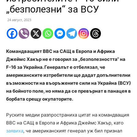
„безполезни“ за ВСУ
24 август, 2023
Командващият ВВС на САЩ в Европа и Африка
Джеймс Хакър не е говорил за „безполезността“ на
F-16 за Украйна. Генералът е отбелязал, че
американските изтребители ще дадат допълнителни
възможности на въоръжените сили на Украйна (ВСУ)
на бойното поле, но няма да се превърнат в панацея в
борбата срещу окупаторите.
Руските медии разпространиха цитат на командващия
ВВС на САЩ в Европа и Африка Джеймс Хакър, като
заявиха
, че американският генерал уж бил признал