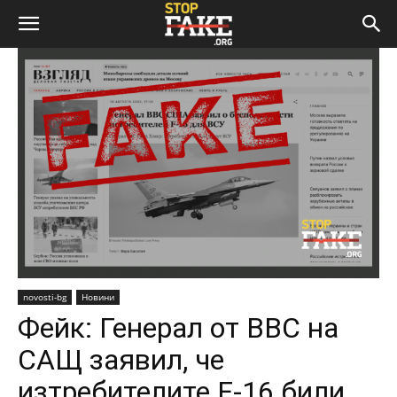
novosti-bg
Новини
Фейк: Генерал от ВВС на
САЩ заявил, че
изтребителите F-16 били