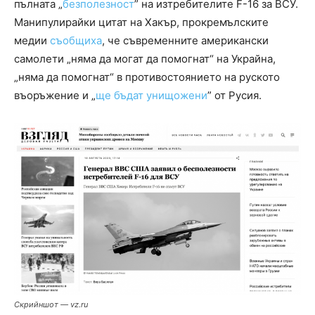
пълната „
безполезност
” на изтребителите F-16 за ВСУ.
Манипулирайки цитат на Хакър, прокремълските
медии
съобщиха
, че съвременните американски
самолети „няма да могат да помогнат“ на Украйна,
„няма да помогнат“ в противостоянието на руското
въоръжение и „
ще бъдат унищожени
” от Русия.
Скрийншот — vz.ru