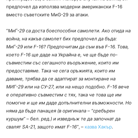
предпочел да използва модерни американски F-16
вместо съветските МиG-29 за атаки.
“
МиГ-29 са доста боеспособни самолети. Ако отида на
война, на какъв самолет бих предпочел да бъда:
МиГ-29 или F-16? Предпочитам да съм във F-16. Това,
което F-16 ще даде на Украйна е, че ще бъде по-
съвместим със сегашното въоръжение, които им
предоставяме. Така че сега оръжията, които им
даваме, трябва да се адаптират за монтиране на
МИГ-29 или на СУ-27, или на нещо подобно. F-16 вече
е оперативно съвместим с тях, така че това ще им
помогне и ще им даде допълнителни възможности. Но
няма да бъде панацея (в оригинала – “сребърен
куршум” – бел. ред.) и изведнъж те да започнат да
свалят SA-21, защото имат F-16”
, –
казва Хакър
.