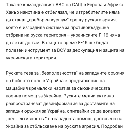
Така че командващият ВВС на САЩ в Европа и Африка
Хакър наистина е отбелязал, че изтребителите няма
да станат „сребърен куршум“ срещу руската армия,
която е изградила система за противовъздушна
отбрана на руска територия – украинските F-16 няма
да летят до там. В същото време F-16 ще бъдат
полезен инструмент за ВСУ за деокупация и защита на
украинската територия.
Руската теза за „безполезността“ на западните оръжия
на бойното поле в Украйна е продължение на
мащабния кремълски наратив за съюзническата
военна помощ за Украйна. Руските медии активно
разпространяват дезинформация за доставките на
западни оръжия за Украйна, опитвайки се да докажат
„неефективността“ на западната помощ, доставена на
Украйна за отблъскване на руската агресия. Подробен