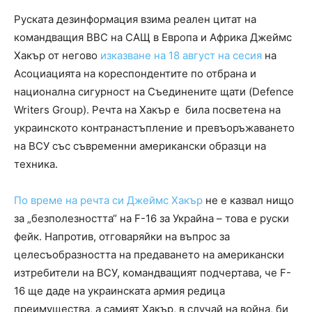
Руската дезинформация взима реален цитат на
командващия ВВС на САЩ в Европа и Африка Джеймс
Хакър от негово
изказване на 18 август на сесия
на
Асоциацията на кореспондентите по отбрана и
национална сигурност на Съединените щати (Defence
Writers Group). Речта на Хакър е била посветена на
украинското контранастъпление и превъоръжаването
на ВСУ със съвременни американски образци на
техника.
По време на речта си Джеймс Хакър
не е казвал нищо
за „безполезността“ на F-16 за Украйна – това е руски
фейк. Напротив, отговаряйки на въпрос за
целесъобразността на предаването на американски
изтребители на ВСУ, командващият подчертава, че F-
16 ще даде на украинската армия редица
преимущества, а самият Хакър, в случай на война, би