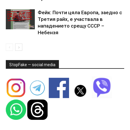
Фейк: Почти цяла Европа, заедно с
Третия райх, е участвала в
нападението срещу СССР –
Небензя
StopFake — social media