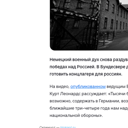
Скриншот —
bloknot.ru