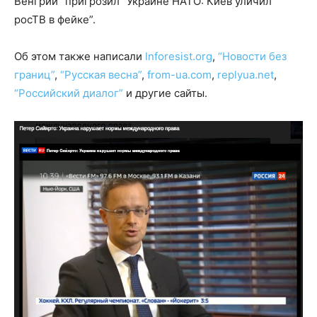
Венгрии “пригрозил” Украине НАТО: Киев уличил
росТВ в фейке”.
Об этом также написали
Inforesist.org
,
“Новости без
границ”
,
“Русская весна”
,
from-ua.com
,
replyua.net
,
“Российский диалог”
и другие сайты.