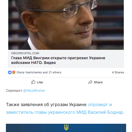
Скриншот
@VasylBodnar
Также заявления об угрозам Украине
опроверг и
заместитель главы украинского МИД Василий Боднар.