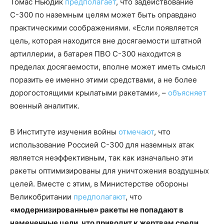
Томас Ньюдик
предполагает
, что задействование
С-300 по наземным целям может быть оправдано
практическими соображениями. «Если появляется
цель, которая находится вне досягаемости штатной
артиллерии, а батарея ПВО С-300 находится в
пределах досягаемости, вполне может иметь смысл
поразить ее именно этими средствами, а не более
дорогостоящими крылатыми ракетами», –
объясняет
военный аналитик.
В Институте изучения войны
отмечают
, что
использование Россией С-300 для наземных атак
является неэффективным, так как изначально эти
ракеты оптимизированы для уничтожения воздушных
целей. Вместе с этим, в Министерстве обороны
Великобритании
предполагают
, что
«модернизированные» ракеты не попадают в
намеченные цели, что приводит к жертвам среди