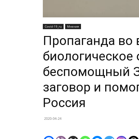
Covid-19_ru
Мнения
Пропаганда во 
биологическое 
беспомощный З
заговор и пом
Россия
2020-04-24