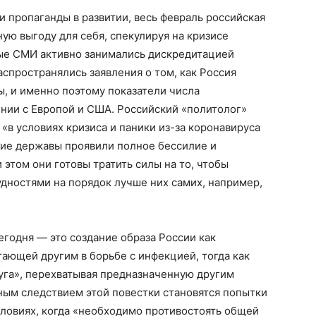
 пропаганды в развитии, весь февраль российская
ую выгоду для себя, спекулируя на кризисе
ые СМИ активно занимались дискредитацией
аспространялись заявления о том, как Россия
, и именно поэтому показатели числа
ении с Европой и США. Российский «политолог»
о «в условиях кризиса и паники из-за коронавируса
ие державы проявили полное бессилие и
этом они готовы тратить силы на то, чтобы
удностями на порядок лучше них самих, например,
годня — это создание образа России как
ающей другим в борьбе с инфекцией, тогда как
уга», перехватывая предназначенную другим
ным следствием этой повестки становятся попытки
условиях, когда «необходимо противостоять общей