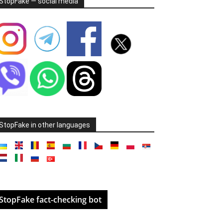
StopFake — social media
StopFake in other languages
StopFake fact-checking bot