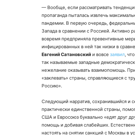
— Вообще, если рассматривать тенденции
пропаганда пыталась извлечь максимальн
пандемии. В первую очередь, федеральн
Запада в сравнении с Россией. Активно р
вовремя предприняла превентивные меры
инфицированных в ней так низки в сравн
Евгений Сатановский
и вовсе
заявил
, чт
так называемые западные демократическ
нежелание оказывать взаимопомощь. При 
«заклевать» страны, справляющиеся с тр
Россию».
Следующий нарратив, сохранившийся и се
практически единственной страны, помог
США и Евросоюз буквально «едят друг др
помощь и добивая слабейших. Естествен
настоять на снятии санкций с Москвы в 