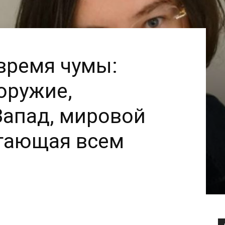
время чумы:
оружие,
апад, мировой
огающая всем