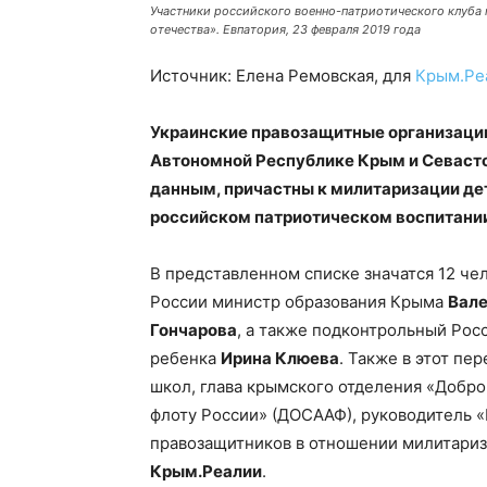
Участники российского военно-патриотического клуба 
отечества». Евпатория, 23 февраля 2019 года
Источник: Елена Ремовская, для
Крым.Ре
Украинские правозащитные организации
Автономной Республике Крым и Севаст
данным, причастны к милитаризации дет
российском патриотическом воспитании 
В представленном списке значатся 12 че
России министр образования Крыма
Вале
Гончарова
, а также подконтрольный Ро
ребенка
Ирина Клюева
. Также в этот пе
школ, глава крымского отделения «Добро
флоту России» (ДОСААФ), руководитель 
правозащитников в отношении милитариз
Крым.Реалии
.