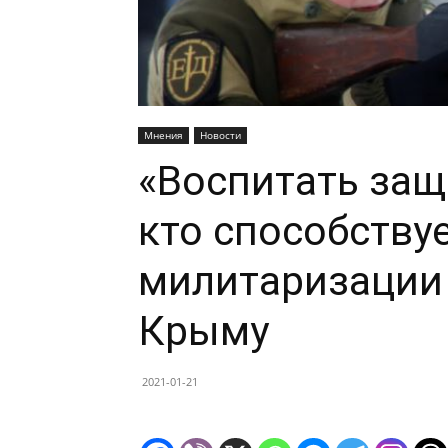
Мнения
Новости
«Воспитать защ
кто способству
милитаризации
Крыму
2021-01-21