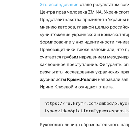
Это исследование
стало результатом сов
Центра прав человека ZMINA, Украинског
Представительства президента Украины 
мнению авторов, главной целью российск
«уничтожение украинской и крымскотата
формирование у них идентичности «унив
Правозащитники также напомнили, что п
считается грубым нарушением междунаро
как военное преступление. Фигуранты о
результаты исследования украинских пра
журналисты
Крым.Реалии
направили зап
Ирине Клюевой и ожидают ответа.
https://ru.krymr.com/embed/playe
type=video&platformType=responsi
Руководительница образовательного нап