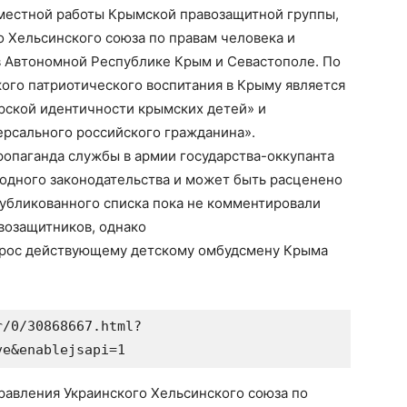
местной работы Крымской правозащитной группы,
о Хельсинского союза по правам человека и
в Автономной Республике Крым и Севастополе. По
ого патриотического воспитания в Крыму является
рской идентичности крымских детей» и
ерсального российского гражданина».
ропаганда службы в армии государства-оккупанта
дного законодательства и может быть расценено
публикованного списка пока не комментировали
возащитников, однако
рос действующему детскому омбудсмену Крыма
r/0/30868667.html?
ve&enablejsapi=1
равления Украинского Хельсинского союза по