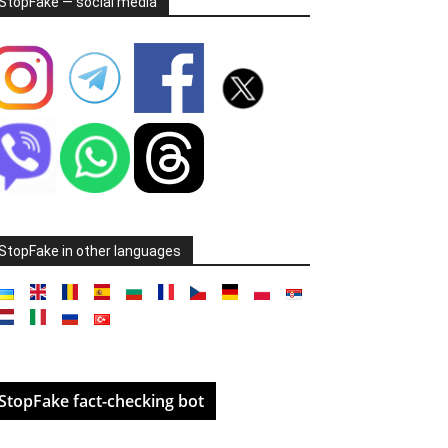
StopFake — social media
StopFake in other languages
StopFake fact-checking bot