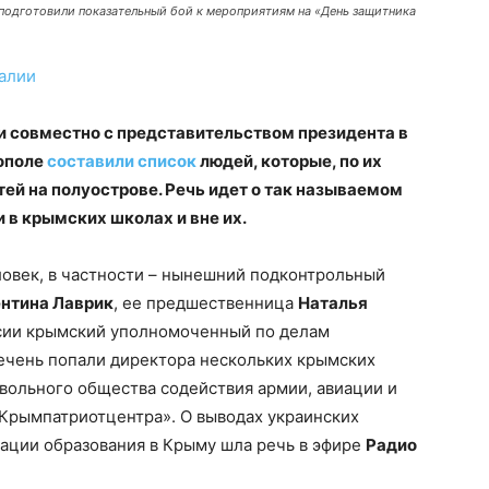
подготовили показательный бой к мероприятиям на «День защитника
алии
 совместно с представительством президента в
ополе
составили список
людей, которые, по их
ей на полуострове. Речь идет о так называемом
в крымских школах и вне их.
ловек, в частности – нынешний подконтрольный
нтина Лаврик
, ее предшественница
Наталья
ссии крымский уполномоченный по делам
речень попали директора нескольких крымских
вольного общества содействия армии, авиации и
«Крымпатриотцентра». О выводах украинских
ации образования в Крыму шла речь в эфире
Радио