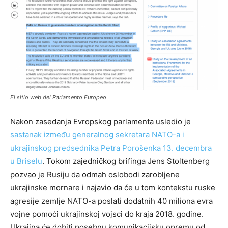
El sitio web del Parlamento Europeo
Nakon zasedanja Evropskog parlamenta usledio je
sastanak između generalnog sekretara NATO-a i
ukrajinskog predsednika Petra Porošenka 13. decembra
u Briselu
. Tokom zajedničkog brifinga Jens Stoltenberg
pozvao je Rusiju da odmah oslobodi zarobljene
ukrajinske mornare i najavio da će u tom kontekstu ruske
agresije zemlje NATO-a poslati dodatnih 40 miliona evra
vojne pomoći ukrajinskoj vojsci do kraja 2018. godine.
Ukrajina će dobiti posebnu komunikacijsku opremu od