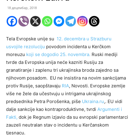
18 децембар, 2018
Tela Evropske unije su
12. decembra u Strazburu
usvojile rezoluciju
povodom incidenta u Kerčkom
moreuzu
koji se dogodio 25. novembra.
Ruski mediji
tvrde da Evropska unija neće kazniti Rusiju za
granatiranje i zaplenu tri ukrajinska broda zajedno sa
njihovom posadom. EU ne insistira na novim sankcijama
protiv Rusije, saopštavaju
RIA
, Novosti. Evropske zemlje
više ne žele da učestvuju u intrigama ukrajinskog
predsednika Petra Porošenka, piše
Ukraina.ru
,. EU vidi
dalje sankcije kao kontraproduktivne, tvrdi
Argumenti i
Fakti,
dok je Regnum izjavio da su evropski parlamentarci
zauzeli neutralan stav o incidentu u Kerčanskom
tjesnacu.