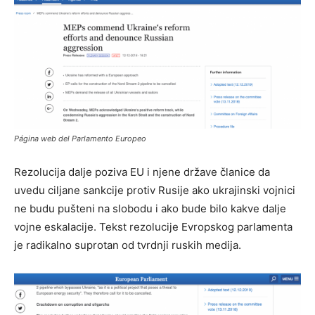
Página web del Parlamento Europeo
Rezolucija dalje poziva EU i njene države članice da
uvedu ciljane sankcije protiv Rusije ako ukrajinski vojnici
ne budu pušteni na slobodu i ako bude bilo kakve dalje
vojne eskalacije. Tekst rezolucije Evropskog parlamenta
je radikalno suprotan od tvrdnji ruskih medija.