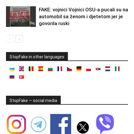
FAKE: vojnici Vojnici OSU-a pucali su na
automobil sa ženom i djetetom jer je
govorila ruski
StopFake in other languages
StopFake — social media