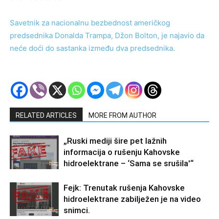
Savetnik za nacionalnu bezbednost američkog
predsednika Donalda Trampa, Džon Bolton, je najavio da
neće doći do sastanka između dva predsednika.
RELATED ARTICLES
MORE FROM AUTHOR
„Ruski mediji šire pet lažnih
informacija o rušenju Kahovske
hidroelektrane – ‘Sama se srušila'“
Fejk: Trenutak rušenja Kahovske
hidroelektrane zabilježen je na video
snimci.