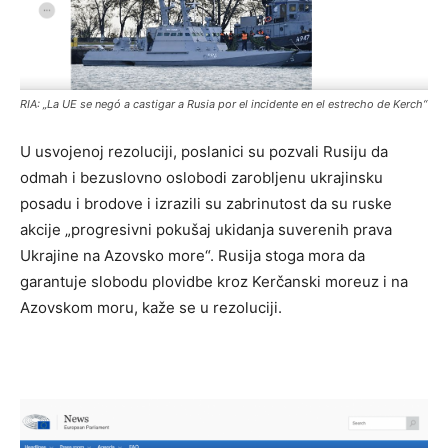
RIA: „La UE se negó a castigar a Rusia por el incidente en el estrecho de Kerch“
U usvojenoj rezoluciji, poslanici su pozvali Rusiju da
odmah i bezuslovno oslobodi zarobljenu ukrajinsku
posadu i brodove i izrazili su zabrinutost da su ruske
akcije „progresivni pokušaj ukidanja suverenih prava
Ukrajine na Azovsko more“. Rusija stoga mora da
garantuje slobodu plovidbe kroz Kerčanski moreuz i na
Azovskom moru, kaže se u rezoluciji.