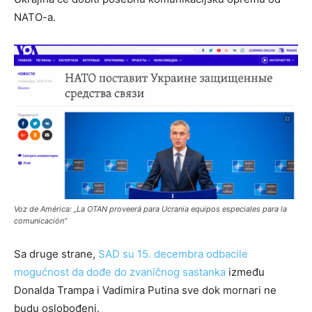
NATO-a.
Voz de América: „La OTAN proveerá para Ucrania
equipos especiales para la
comunicación“
Sa druge strane,
SAD su 15. decembra odbacile
mogućnost da dođe do zvaničnog sastanka
između
Donalda Trampa i Vadimira Putina sve dok mornari ne
budu oslobođeni.