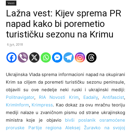
Vesti
Lažna vest: Kijev sprema PR
napad kako bi poremetio
turističku sezonu na Krimu
6 јул, 2018
Ukrajinska Vlada sprema informacioni napad na okupirani
Krim sa ciljem da poremeti turističku sezonu peninsule,
objavili su ove nedelje neki ruski i ukrajinski mediji:
Politnavigator
,
RIA Novosti Krim
,
Eadaily
,
Antifascist
,
KrimInform
,
Krimpress
. Kao dokaz za ovu mračnu teoriju
mediji nalaze u zvaničnom pismu od strane ukrajinskog
ministra koje je objavio
bivši poslanik osramoćene
proruske Partije regiona Aleksej Žuravko na svojoj