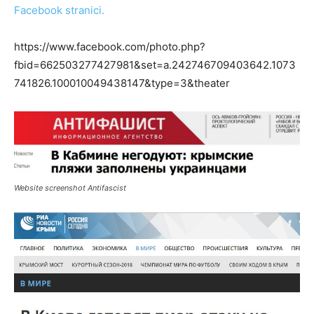
Facebook stranici.
https://www.facebook.com/photo.php?
fbid=662503277427981&set=a.242746709403642.1073
741826.100010049438147&type=3&theater
Website screenshot Antifascist