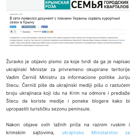
Žuravko je objavio pismo za koje tvrdi da ga je napisao
ukrajinski Ministar za privremeno okupirane teritorije
Vadim Černiš Ministru za informacione politike Juriju
Stecu. Černiš piše da ukrajinski mediji pišu o rastućem
broju ukrajinaca koji idu na Krim na odmore i predlaže
Štecu da koriste medije i poneke blogere kako bi
upropastili turističku sezonu peninsule.
Nakon objave ovih lažnih priča na raznim ruskim i
krimskim sajtovima,
ukrajinsko Ministarstvo za