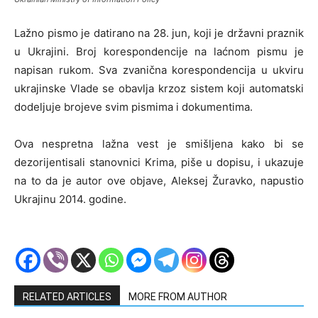
Lažno pismo je datirano na 28. jun, koji je državni praznik
u Ukrajini. Broj korespondencije na laćnom pismu je
napisan rukom. Sva zvanična korespondencija u ukviru
ukrajinske Vlade se obavlja krzoz sistem koji automatski
dodeljuje brojeve svim pismima i dokumentima.
Ova nespretna lažna vest je smišljena kako bi se
dezorijentisali stanovnici Krima, piše u dopisu, i ukazuje
na to da je autor ove objave, Aleksej Žuravko, napustio
Ukrajinu 2014. godine.
RELATED ARTICLES
MORE FROM AUTHOR