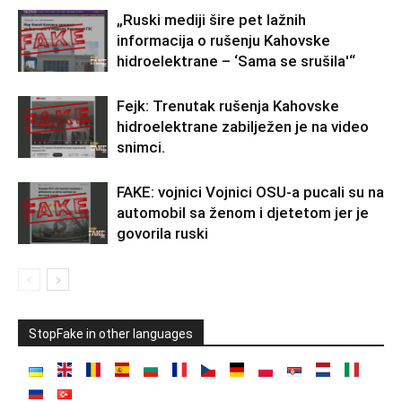
„Ruski mediji šire pet lažnih
informacija o rušenju Kahovske
hidroelektrane – ‘Sama se srušila'“
Fejk: Trenutak rušenja Kahovske
hidroelektrane zabilježen je na video
snimci.
FAKE: vojnici Vojnici OSU-a pucali su na
automobil sa ženom i djetetom jer je
govorila ruski
StopFake in other languages