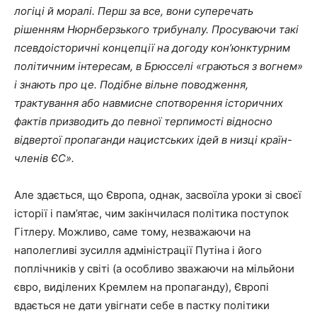
логіці й моралі. Перш за все, вони суперечать
рішенням Нюрнберзького трибуналу. Просуваючи такі
псевдоісторичні концепції на догоду кон’юнктурним
політичним інтересам, в Брюсселі «граються з вогнем»
і знають про це. Подібне вільне поводження,
трактування або навмисне спотворення історичних
фактів призводить до певної терпимості відносно
відвертої пропаганди нацистських ідей в низці країн-
членів ЄС».
Але здається, що Європа, однак, засвоїла уроки зі своєї
історії і пам’ятає, чим закінчилася політика поступок
Гітлеру. Можливо, саме тому, незважаючи на
наполегливі зусилля адміністрації Путіна і його
поплічників у світі (а особливо зважаючи на мільйони
євро, виділених Кремлем на пропаганду), Європі
вдається не дати увігнати себе в пастку політики