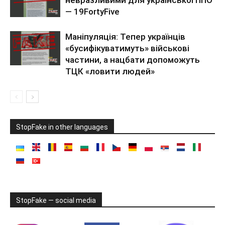
— 19FortyFive
Маніпуляція: Тепер українців
«бусифікуватимуть» військові
частини, а нацбати допоможуть
ТЦК «ловити людей»
StopFake in other languages
StopFake — social media