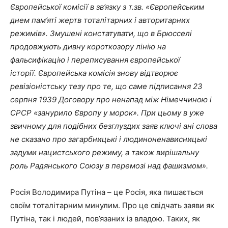
Європейської комісії в зв’язку з т.зв. «Європейським
днем ​​пам’яті жертв тоталітарних і авторитарних
режимів». Змушені констатувати, що в Брюсселі
продовжують дивну короткозору лінію на
фальсифікацію і переписування європейської
історії. Європейська комісія знову відтворює
ревізіоністську тезу про те, що саме підписання 23
серпня 1939 Договору про ненапад між Німеччиною і
СРСР «занурило Європу у морок». При цьому в уже
звичному для подібних безглуздих заяв ключі ані слова
не сказано про загарбницькі і людиноненависницькі
задуми нацистського режиму, а також вирішальну
роль Радянського Союзу в перемозі над фашизмом».
Росія Володимира Путіна – це Росія, яка пишається
своїм тоталітарним минулим. Про це свідчать заяви як
Путіна, так і людей, пов’язаних із владою. Таких, як