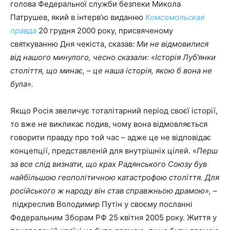
голова Федеральної служби безпеки Микола
Патрушев, який в інтерв’ю виданню
Комсомольская
правда
20 грудня 2000 року, присвяченому
святкуванню Дня чекіста, сказав:
Ми не відмовилися
від нашого минулого, чесно сказали: «Історія Луб’янки
століття, що минає, – це наша історія, якою б вона не
була».
Якщо Росія звеличує тоталітарний період своєї історії,
то вже не викликає подив, чому вона відмовляється
говорити правду про той час – адже це не відповідає
концепції, представленій для внутрішніх цілей. «
Перш
за все слід визнати, що крах Радянського Союзу був
найбільшою геополітичною катастрофою століття. Для
російського ж народу він став справжньою драмою», –
підкреслив Володимир Путін у своєму посланні
Федеральним Зборам РФ 25 квітня 2005 року. Життя у