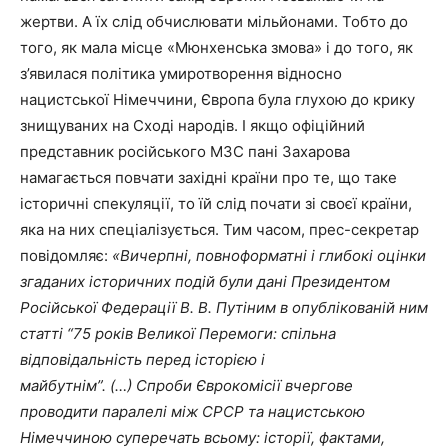
жертви. А їх слід обчислювати мільйонами. Тобто до
того, як мала місце «Мюнхенська змова» і до того, як
з’явилася політика умиротворення відносно
нацистської Німеччини, Європа була глухою до крику
знищуваних на Сході народів. І якщо офіційний
представник російського МЗС пані Захарова
намагається повчати західні країни про те, що таке
історичні спекуляції, то їй слід почати зі своєї країни,
яка на них спеціалізується. Тим часом, прес-секретар
повідомляє:
«Вичерпні, повноформатні і глибокі оцінки
згаданих історичних подій були дані Президентом
Російської Федерації В. В. Путіним в опублікованій ним
статті “75 років Великої Перемоги: спільна
відповідальність перед історією і
майбутнім”. (…) Спроби Єврокомісії вчергове
проводити паралелі між СРСР та нацистською
Німеччиною суперечать всьому: історії, фактами,