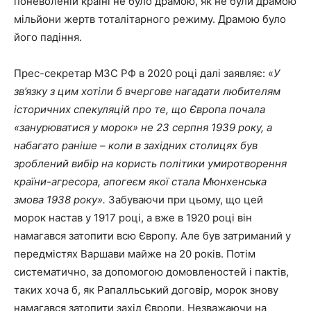
поневоленій країні не було драмою, як не були драмою
мільйони жертв тоталітарного режиму. Драмою було
його падіння.
Прес-секретар МЗС РФ в 2020 році далі заявляє: «
У
зв’язку з цим хотіли б вчергове нагадати любителям
історичних спекуляцій про те, що Європа почала
«занурюватися у морок» не 23 серпня 1939 року, а
набагато раніше – коли в західних столицях був
зроблений вибір на користь політики умиротворення
країни-агресора, апогеєм якої стала Мюнхенська
змова 1938 року».
Забуваючи при цьому, що цей
морок настав у 1917 році, а вже в 1920 році він
намагався затопити всю Європу. Але був затриманий у
передмістях Варшави майже на 20 років. Потім
систематично, за допомогою домовленостей і пактів,
таких хоча б, як Рапалльський договір, морок знову
намагався затопити захід Європи. Незважаючи на