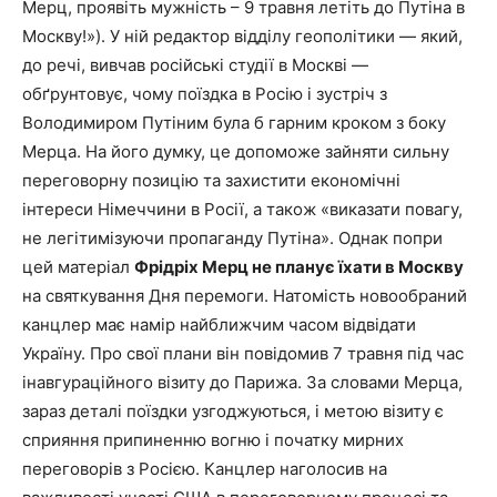
Мерц, проявіть мужність – 9 травня летіть до Путіна в
Москву!»). У ній редактор відділу геополітики — який,
до речі, вивчав російські студії в Москві —
обґрунтовує, чому поїздка в Росію і зустріч з
Володимиром Путіним була б гарним кроком з боку
Мерца. На його думку, це допоможе зайняти сильну
переговорну позицію та захистити економічні
інтереси Німеччини в Росії, а також «виказати повагу,
не легітимізуючи пропаганду Путіна». Однак попри
цей матеріал
Фрідріх Мерц не планує їхати в Москву
на святкування Дня перемоги. Натомість новообраний
канцлер має намір найближчим часом відвідати
Україну. Про свої плани він повідомив 7 травня під час
інавгураційного візиту до Парижа. За словами Мерца,
зараз деталі поїздки узгоджуються, і метою візиту є
сприяння припиненню вогню і початку мирних
переговорів з Росією. Канцлер наголосив на