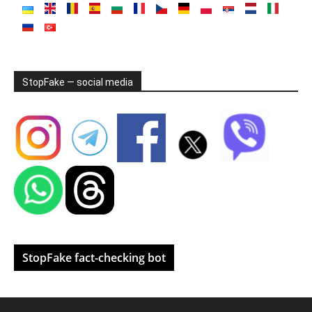
StopFake — social media
StopFake fact-checking bot