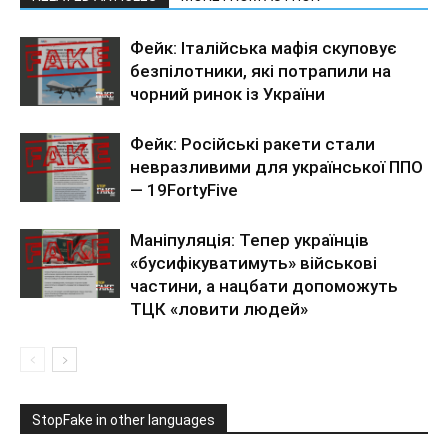
Фейк: Італійська мафія скуповує
безпілотники, які потрапили на
чорний ринок із України
Фейк: Російські ракети стали
невразливими для української ППО
— 19FortyFive
Маніпуляція: Тепер українців
«бусифікуватимуть» військові
частини, а нацбати допоможуть
ТЦК «ловити людей»
StopFake in other languages