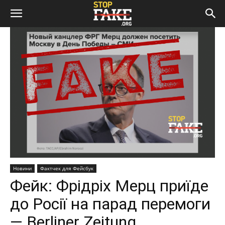
Новини
Фактчек для Фейсбук
Фейк: Фрідріх Мерц приїде
до Росії на парад перемоги
— Berliner Zeitung