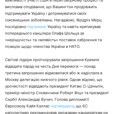
важливості участі США в переговорному процесі та
висловив сподівання, що Вашингтон продовжить
підтримувати Україну і дотримуватися своїх
союзницьких зобов’язань. Нагадаємо, Фрідріх Мерц
послідовно
підтримує
Україну та навіть критикував
попереднього канцлера Олафа Шольца за
«нерішучість» та «млявість» поставок озброєння та
позицію щодо членства України в НАТО.
Світові лідери проігнорували запрошення Кремля
відвідати парад на честь Дня перемоги — понад
третина запрошених відмовилася або ж надіслала в
Москву делегацію нижчого рівня. Однак відомо, що
урочистості відвідають президент Китаю Сі Цзіньпін,
прем’єр-міністр Словаччини Роберт Фіцо та президент
Сербії Александар Вучич. Голова дипломатії
Євросоюзу Кайя Каллас
підтвердила
, що ЄС
наполегливо рекомендував державам-кандидаткам на