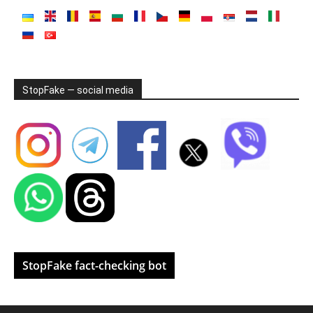
StopFake — social media
StopFake fact-checking bot