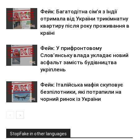
Фейк: Багатодітна сім’я з Індії
отримала від України трикімнатну
квартиру після року проживання в
країні
Фейк: У прифронтовому
Слов’янську влада укладає новий
асфальт замість будівництва
укріплень
Фейк: Італійська мафія скуповує
безпілотники, які потрапили на
чорний ринок із України
StopFake in other languages