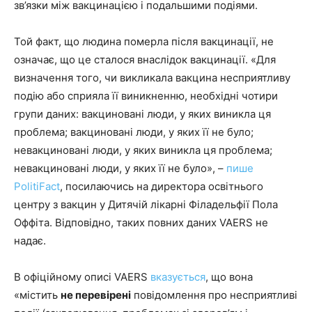
зв’язки між вакцинацією і подальшими подіями.
Той факт, що людина померла після вакцинації, не
означає, що це сталося внаслідок вакцинації. «Для
визначення того, чи викликала вакцина несприятливу
подію або сприяла її виникненню, необхідні чотири
групи даних: вакциновані люди, у яких виникла ця
проблема; вакциновані люди, у яких її не було;
невакциновані люди, у яких виникла ця проблема;
невакциновані люди, у яких її не було», –
пише
PolitiFact
, посилаючись на директора освітнього
центру з вакцин у Дитячій лікарні Філадельфії Пола
Оффіта. Відповідно, таких повних даних VAERS не
надає.
В офіційному описі VAERS
вказується
, що вона
«містить
не перевірені
повідомлення про несприятливі