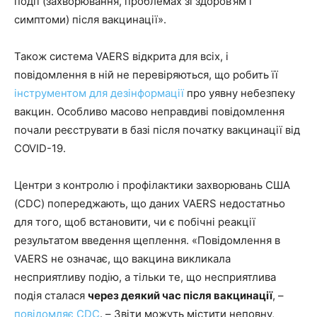
події (захворювання, проблемах зі здоров’ям і
симптоми) після вакцинації».
Також система VAERS відкрита для всіх, і
повідомлення в ній не перевіряються, що робить її
інструментом для дезінформації
про уявну небезпеку
вакцин. Особливо масово неправдиві повідомлення
почали реєструвати в базі після початку вакцинації від
COVID-19.
Центри з контролю і профілактики захворювань США
(CDC) попереджають, що даних VAERS недостатньо
для того, щоб встановити, чи є побічні реакції
результатом введення щеплення. «Повідомлення в
VAERS не означає, що вакцина викликала
несприятливу подію, а тільки те, що несприятлива
подія сталася
через деякий час після вакцинації
, –
повідомляє CDC
. – Звіти можуть містити неповну,