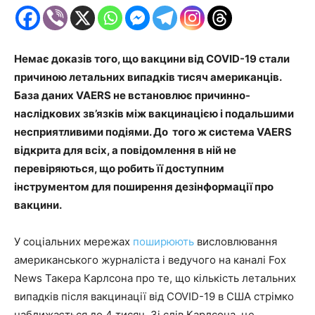
Немає доказів того, що вакцини від COVID-19 стали
причиною летальних випадків тисяч американців.
База даних VAERS не встановлює причинно-
наслідкових зв’язків між вакцинацією і подальшими
несприятливими подіями. До того ж система VAERS
відкрита для всіх, а повідомлення в ній не
перевіряються, що робить її доступним
інструментом для поширення дезінформації про
вакцини.
У соціальних мережах
поширюють
висловлювання
американського журналіста і ведучого на каналі Fox
News Такера Карлсона про те, що кількість летальних
випадків після вакцинації від COVID-19 в США стрімко
наближається до 4 тисяч. Зі слів Карлсона, це