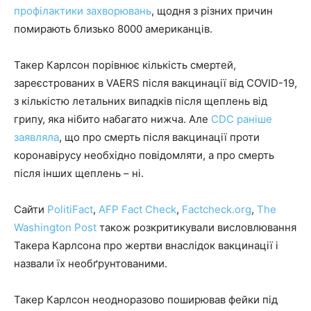
профілактики захворювань
, щодня з різних причин
помирають близько 8000 американців.
Такер Карлсон порівнює кількість смертей,
зареєстрованих в VAERS після вакцинації від COVID-19,
з кількістю летальних випадків після щеплень від
грипу, яка нібито набагато нижча. Але
CDC раніше
заявляла
, що про смерть після вакцинації проти
коронавірусу необхідно повідомляти, а про смерть
після інших щеплень – ні.
Сайти
PolitiFact
,
AFP Fact Check
,
Factcheck.org
,
The
Washington Post
також розкритикували висловлювання
Такера Карлсона про жертви внаслідок вакцинації і
назвали їх необґрунтованими.
Такер Карлсон неодноразово поширював фейки під