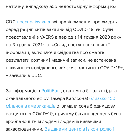
неточну, випадкову або недостовірну інформацію».
CDC
проаналізувала
всі провідомлення про смерть
серед реципієнтів вакцини від COVID-19, які були
представлені в VAERS в період з 14 грудня 2020 року
по 3 травня 2021-го. «Огляд доступної клінічної
інформації, включаючи свідоцтва про смерть,
результати розтину і медичні записи, не встановив
причинно-наслідкового зв’язку з вакциною COVID-19»,
– заявили в CDC.
За інформацією
PolitiFact
, станом на 5 травня (дата
скандального ефіру Такера Карлсона)
близько 150
мільйонів американців
отримали хоча б одну дозу
вакцини від COVID-19, причому багато щеплень було
зроблено літнім людям і людям із наявними
захворюваннями.
За даними центрів із контролю і