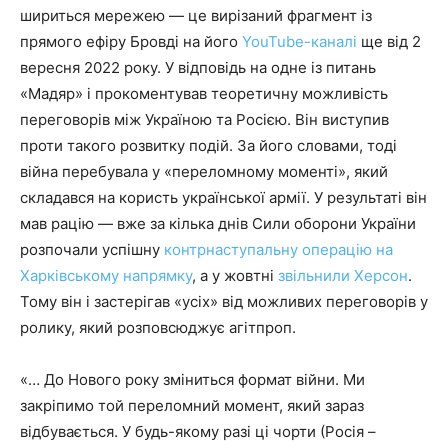
шириться мережею — це вирізаний фрагмент із
прямого ефіру Бровді на його
YouTube-каналі
ще від 2
вересня 2022 року. У відповідь на одне із питань
«Мадяр» і прокоментував теоретичну можливість
переговорів між Україною та Росією. Він виступив
проти такого розвитку подій. За його словами, тоді
війна перебувала у «переломному моменті», який
складався на користь української армії. У результаті він
мав рацію — вже за кілька днів Сили оборони України
розпочали успішну
контрнаступальну операцію на
Харківському напрямку
, а у жовтні
звільнили Херсон
.
Тому він і застерігав «усіх» від можливих переговорів у
ролику, який розповсюджує агітпроп.
«… До Нового року зміниться формат війни. Ми
закріпимо той переломний момент, який зараз
відбувається. У будь-якому разі ці чорти (Росія –