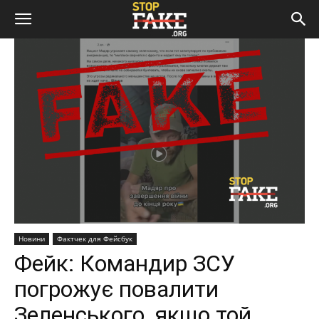
Новини
Фактчек для Фейсбук
Фейк: Командир ЗСУ
погрожує повалити
Зеленського, якщо той