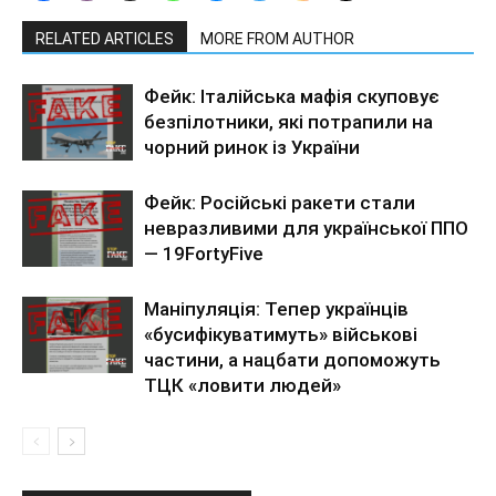
RELATED ARTICLES
MORE FROM AUTHOR
Фейк: Італійська мафія скуповує
безпілотники, які потрапили на
чорний ринок із України
Фейк: Російські ракети стали
невразливими для української ППО
— 19FortyFive
Маніпуляція: Тепер українців
«бусифікуватимуть» військові
частини, а нацбати допоможуть
ТЦК «ловити людей»