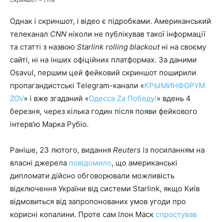
Скриншот – t.me
Однак і скриншот, і відео є підробками. Американський
телеканал
CNN
ніколи не публікував такої інформації
та статті з назвою
Starlink rolling blackout
ні на своєму
сайті, ні на інших офіційних платформах. За даними
Osavul, першим цей фейковий скриншот поширили
пропагандистські Telegram-канали «
КРЫМИНФОРУМ
ZOV
» і вже згаданий «
Одесса Zа Победу!
» вдень 4
березня, через кілька годин після появи фейкового
інтерв’ю Марка Рубіо.
Раніше, 23 лютого, видання
Reuters
із посиланням на
власні джерела
повідомило
, що американські
дипломати дійсно обговорювали можливість
відключення України від системи Starlink, якщо Київ
відмовиться від запропонованих умов угоди про
корисні копалини. Проте сам Ілон Маск
спростував