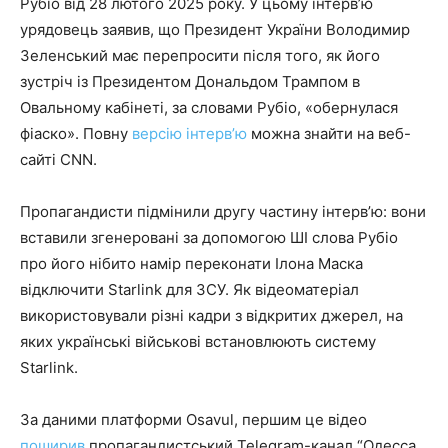
Рубіо від 28 лютого 2025 року. У цьому інтерв’ю
урядовець заявив, що Президент України Володимир
Зеленський має перепросити після того, як його
зустріч із Президентом Дональдом Трампом в
Овальному кабінеті, за словами Рубіо, «обернулася
фіаско». Повну
версію
інтерв’ю
можна знайти на веб-
сайті CNN.
Пропагандисти підмінили другу частину інтерв’ю: вони
вставили згенеровані за допомогою ШІ слова Рубіо
про його нібито намір переконати Ілона Маска
відключити Starlink для ЗСУ. Як відеоматеріал
використовували різні кадри з відкритих джерел, на
яких українські військові встановлюють систему
Starlink.
За даними платформи Osavul, першим це відео
поширив
пропагандистський Telegram-канал “Одесса