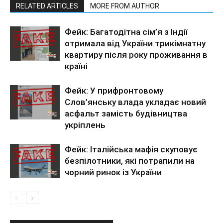
RELATED ARTICLES
MORE FROM AUTHOR
Фейк: Багатодітна сім’я з Індії
отримала від України трикімнатну
квартиру після року проживання в
країні
Фейк: У прифронтовому
Слов’янську влада укладає новий
асфальт замість будівництва
укріплень
Фейк: Італійська мафія скуповує
безпілотники, які потрапили на
чорний ринок із України