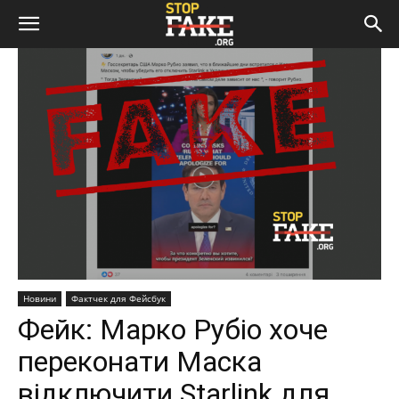
Новини
Фактчек для Фейсбук
Фейк: Марко Рубіо хоче
переконати Маска
відключити Starlink для