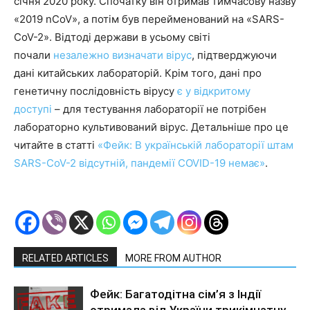
січня 2020 року. Спочатку він отримав тимчасову назву
«2019 nCoV», а потім був перейменований на «SARS-
CoV-2». Відтоді держави в усьому світі
почали
незалежно визначати вірус
, підтверджуючи
дані китайських лабораторій. Крім того, дані про
генетичну послідовність вірусу
є у відкритому
доступі
– для тестування лабораторії не потрібен
лабораторно культивований вірус. Детальніше про це
читайте в статті
«Фейк: В українській лабораторії штам
SARS-CoV-2 відсутній, пандемії COVID-19 немає»
.
RELATED ARTICLES
MORE FROM AUTHOR
Фейк: Багатодітна сім’я з Індії
отримала від України трикімнатну