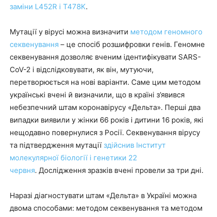
заміни L452R і T478K
.
Мутації у вірусі можна визначити
методом геномного
секвенування
– це спосіб розшифровки генів. Геномне
секвенування дозволяє вченим ідентифікувати SARS-
CoV-2 і відслідковувати, як він, мутуючи,
перетворюється на нові варіанти. Саме цим методом
українські вчені й визначили, що в країні з’явився
небезпечний штам коронавірусу «Дельта». Перші два
випадки виявили у жінки 66 років і дитини 16 років, які
нещодавно повернулися з Росії. Секвенування вірусу
та підтвердження мутації
здійснив Інститут
молекулярної біології і генетики 22
червня
. Дослідження зразків вчені провели за три дні.
Наразі діагностувати штам «Дельта» в Україні можна
двома способами: методом секвенування та методом