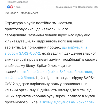
Скриншот – facebook.com
Структура вірусів постійно змінюється,
пристосовуючись до навколишнього
середовища. Зазвичай певний вірус має одну або
кілька мутацій, які відрізняють його від інших
варіантів. Це природний процес,
що відбувся і з
вірусом SARS-CoV-2
, який задля підвищення власної
виживаності провів певні заміни і комбінації в своєму
спайковому білку. Spike-білок – це так
званий
протеїновий шип (spike, S-білок, білок-шип,
спайковий білок)
. Цей «відросток» для вірусу SARS-
CoV-2 відіграє вирішальну роль у проникненні в
клітини організму. Відмінність штаму «Дельта» від
інших варіантів коронавірусу якраз і полягає в мутації
протеїнового шипа,
в якому відбулися амінокислотні