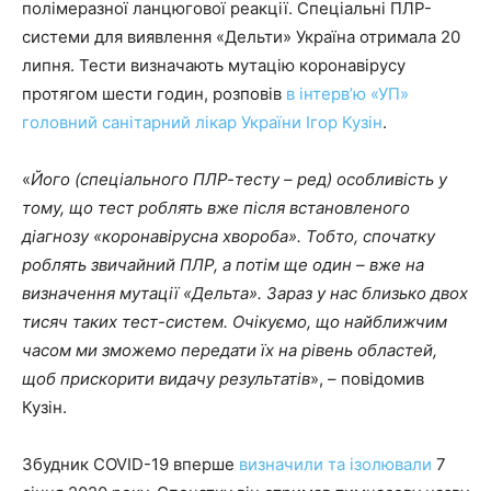
полімеразної ланцюгової реакції. Спеціальні ПЛР-
системи для виявлення «Дельти» Україна отримала 20
липня. Тести визначають мутацію коронавірусу
протягом шести годин, розповів
в інтерв’ю «УП»
головний санітарний лікар України Ігор Кузін
.
«
Його (спеціального ПЛР-тесту – ред) особливість у
тому, що тест роблять вже після встановленого
діагнозу «коронавірусна хвороба». Тобто, спочатку
роблять звичайний ПЛР, а потім ще один – вже на
визначення мутації «Дельта». Зараз у нас близько двох
тисяч таких тест-систем. Очікуємо, що найближчим
часом ми зможемо передати їх на рівень областей,
щоб прискорити видачу результатів
», – повідомив
Кузін.
Збудник COVID-19 вперше
визначили та ізолювали
7