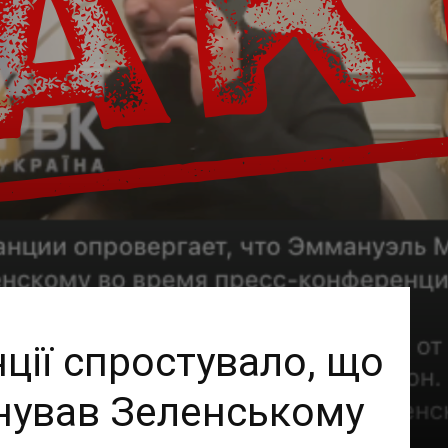
ції спростувало, що
нував Зеленському