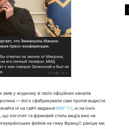
 заяв у жодному зі своїх офіційних каналів
 ролика — його сфабрикували самі пропагандисти.
найти ні на сайті видання
BMF TV
, ні на їхніх
о, що логотип та фірмовий стиль медіа вже не
тиукраїнських фейків на тему Франції: раніше ми