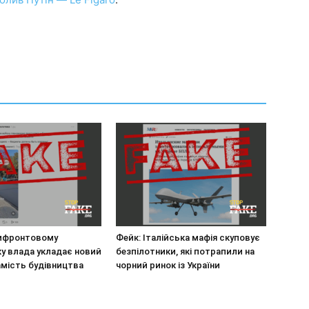
рифронтовому
Фейк: Італійська мафія скуповує
у влада укладає новий
безпілотники, які потрапили на
амість будівництва
чорний ринок із України