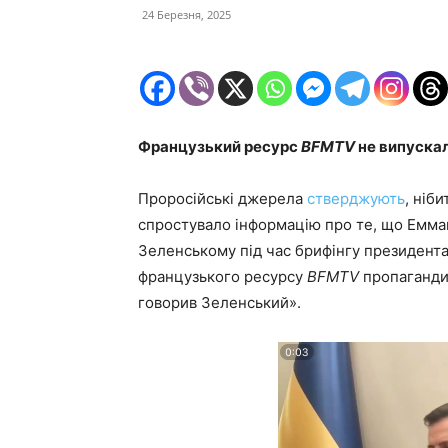
24 Березня, 2025
Французький ресурс
BFMTV
не випускал
Проросійські джерела
стверджують
, ніб
спростувало інформацію про те, що Емм
Зеленському під час брифінгу президента
французького ресурсу
BFMTV
пропагандис
говорив Зеленський».